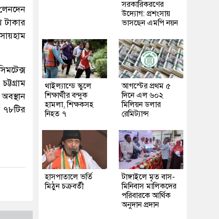
সরকারিকরণের
 লেনদেন
উদ্যোগ: প্রশংসায়
খ টাকার
ভাসছেন এমপি নয়ন
 সায়হাম
িমটেক্স
ট্টগ্রাম
থাইল্যান্ডে স্কুলে
আগস্টের প্রথম ৫
শিক্ষার্থীর বন্দুক
দিনে এল ৬০২
 অবস্থান
হামলা, শিক্ষকসহ
মিলিয়ন ডলার
ে ৭৮টির
নিহত ৭
রেমিট্যান্স
হাসপাতালে ভর্তি
টাঙ্গাইলে মৃত বাস-
মিঠুন চক্রবর্তী
মিনিবাস মালিকদের
পরিবারকে আর্থিক
অনুদান প্রদান