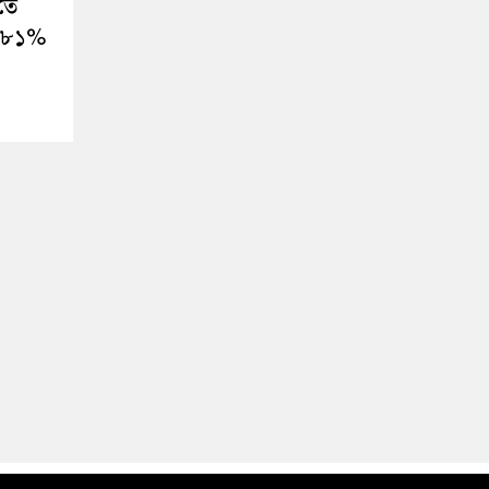
তে
১.৮১%