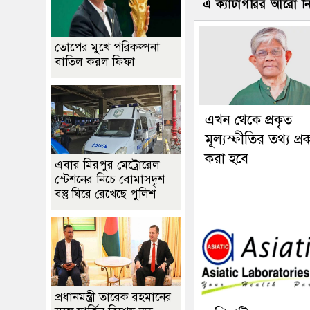
এ ক্যাটাগরির আরো 
তোপের মুখে পরিকল্পনা
বাতিল করল ফিফা
এখন থেকে প্রকৃত
মূল্যস্ফীতির তথ্য প্র
করা হবে
এবার মিরপুর মেট্রোরেল
স্টেশনের নিচে বোমাসদৃশ
বস্তু ঘিরে রেখেছে পুলিশ
প্রধানমন্ত্রী তারেক রহমানের