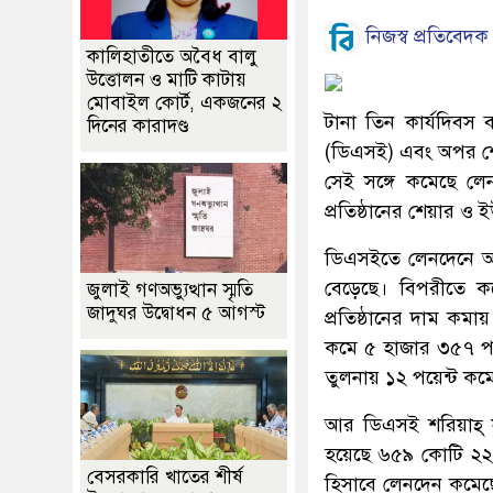
নিজস্ব প্রতিবেদক
কালিহাতীতে অবৈধ বালু
উত্তোলন ও মাটি কাটায়
মোবাইল কোর্ট, একজনের ২
টানা তিন কার্যদিবস 
দিনের কারাদণ্ড
(ডিএসই) এবং অপর শেয়া
সেই সঙ্গে কমেছে লে
প্রতিষ্ঠানের শেয়ার ও
ডিএসইতে লেনদেনে অং
বেড়েছে। বিপরীতে ক
জুলাই গণঅভ্যুত্থান স্মৃতি
জাদুঘর উদ্বোধন ৫ আগস্ট
প্রতিষ্ঠানের দাম কম
কমে ৫ হাজার ৩৫৭ পয়ে
তুলনায় ১২ পয়েন্ট কম
আর ডিএসই শরিয়াহ্ স
হয়েছে ৬৫৯ কোটি ২২
বেসরকারি খাতের শীর্ষ
হিসাবে লেনদেন কমেছ