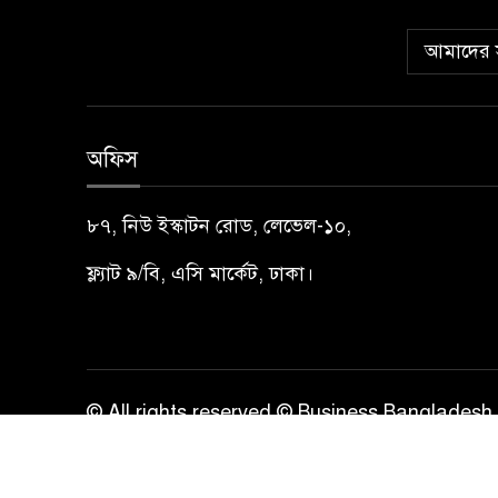
আমাদের স
অফিস
৮৭, নিউ ইস্কাটন রোড, লেভেল-১০,
ফ্ল্যাট ৯/বি, এসি মার্কেট, ঢাকা।
© All rights reserved © Business Bangladesh