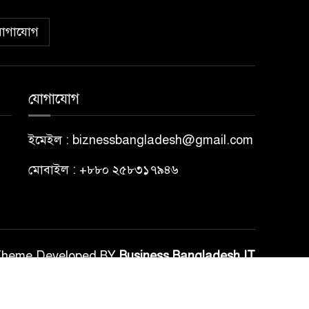
োগাযোগ
যোগাযোগ
ইমেইল : biznessbangladesh@gmail.com
মোবাইল : +৮৮০ ২৫৮৩১৭৯৪৬
Theme Developed BY
Business Bangladesh IT