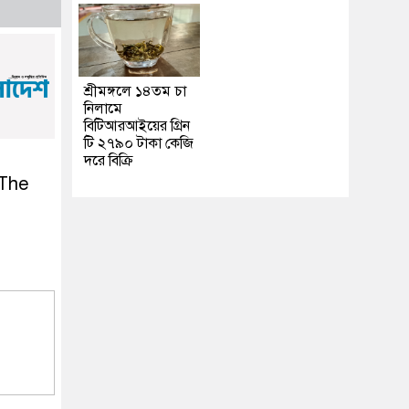
শ্রীমঙ্গলে ১৪তম চা
নিলামে
বিটিআরআইয়ের গ্রিন
টি ২৭৯০ টাকা কেজি
দরে বিক্রি
 The
l