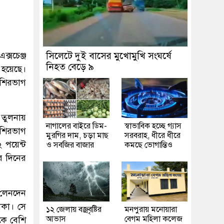
্সচেঞ্জ
সিলেটে দুই বাসের মুখোমুখি সংঘর্ষে
নিহত বেড়ে ৯
 হয়েছে।
েশিরভাগ
 তুলনায়
নাগালের বাইরে ডিম-
স্বাভাবিক হচ্ছে গ্যাস
শিরভাগ
মুরগির দাম, চড়া মাছ
সরবরাহ, ধীরে ধীরে
 পয়েন্ট
ও সবজির বাজার
কমছে ভোগান্তিও
র দিনের
 লেনদেন
কা। সে
১২ জেলায় বজ্রবৃষ্টির
মনপুরায় মনোয়ারা
আভাস
বেগম মহিলা কলেজ
কে বেশি