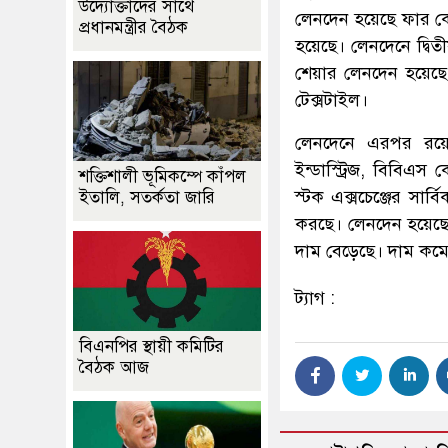
উদ্যোক্তাদের সাথে
লেনদেন হয়েছে ফার ক
প্রধানমন্ত্রীর বৈঠক
হয়েছে। লেনদেনে দ্বি
শেয়ার লেনদেন হয়েছে
টেক্সটাইল।
লেনদেনে এরপর রয়েছে
ইন্ডাস্ট্রিজ, বিবিএস
শক্তিশালী ভূমিকম্পে কাঁপল
স্টক এক্সচেঞ্জের সার
ইতালি, সতর্কতা জারি
করছে। লেনদেন হয়েছে 
দাম বেড়েছে। দাম কম
ট্যাগ :
বিএনপির স্থায়ী কমিটির
বৈঠক আজ