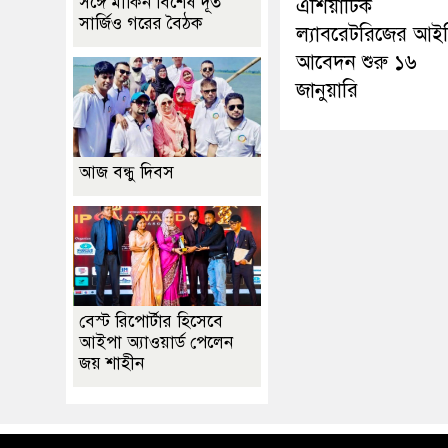
সঙ্গে মার্কিন বিশেষ দূত
এশিয়াটিক
সার্জিও গরের বৈঠক
ল্যাবরেটরিজের আই
আবেদন শুরু ১৬
জানুয়ারি
আজ বন্ধু দিবস
বেস্ট রিপোর্টার হিসেবে
আইপা অ্যাওয়ার্ড পেলেন
জয় শাহীন