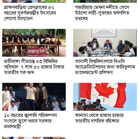
ব্রাহ্মণবাড়িয়া প্রেসক্লাবের ৫০
গজারিয়ায় মেঘনা নদীতে ভেসে
বছরের সুবর্ণজয়ন্তীর উৎসবের
উঠলো নারী-পুরুষের অর্ধগলিত
লোগো উন্মোচন
মরদেহ
মাটিরাঙ্গা সীমান্তে ২৩ বিজিবির
ভাসানী বিশ্ববিদ্যালয়ে বিএসি
অভিযান: ৭ লাখ ৫০ হাজার টাকার
অ্যাক্রেডিটেশনের জন্য কারিকুলাম
ভারতীয় গরু জব্দ
ম্যানেজমেন্ট প্রশিক্ষণ
১০ বছরের জ্বালানি পরিকল্পনা
কানাডা থেকে হাজার হাজার
সংসদে তুলে ধরবে সরকার :
ভারতীয় নাগরিক বহিষ্কার
প্রধানমন্ত্রী