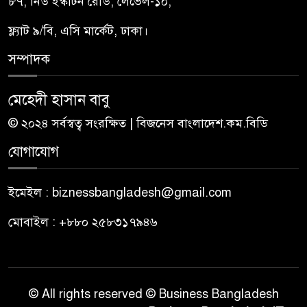
৮৭, নিউ ইস্কাটন রোড, লেভেল-১০,
ফ্ল্যাট ৯/বি, এসি মার্কেট, ঢাকা।
সম্পাদক
মেহেদী হাসান বাবু
© ২০২৪ সর্বস্বত্ব সংরক্ষিত | বিজনেস বাংলাদেশ.কম.বিডি
যোগাযোগ
ইমেইল : biznessbangladesh@gmail.com
মোবাইল : +৮৮০ ২৫৮৩১৭৯৪৬
© All rights reserved © Business Bangladesh