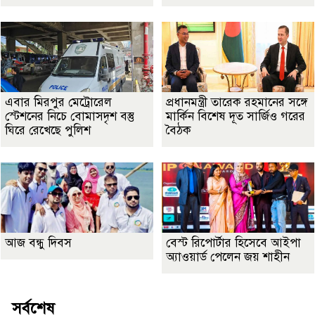
এবার মিরপুর মেট্রোরেল
প্রধানমন্ত্রী তারেক রহমানের সঙ্গে
স্টেশনের নিচে বোমাসদৃশ বস্তু
মার্কিন বিশেষ দূত সার্জিও গরের
ঘিরে রেখেছে পুলিশ
বৈঠক
আজ বন্ধু দিবস
বেস্ট রিপোর্টার হিসেবে আইপা
অ্যাওয়ার্ড পেলেন জয় শাহীন
সর্বশেষ