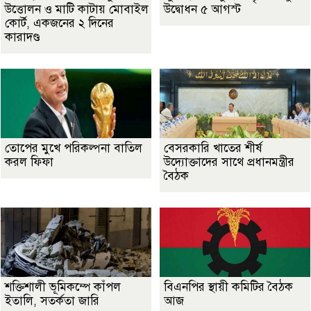
উত্তোলন ও মাটি কাটায় মোবাইল
উদ্বোধন ৫ আগস্ট
কোর্ট, একজনের ২ দিনের
কারাদণ্ড
তোপের মুখে পরিকল্পনা বাতিল
বেসরকারি খাতের শীর্ষ
করল ফিফা
উদ্যোক্তাদের সাথে প্রধানমন্ত্রীর
বৈঠক
শক্তিশালী ভূমিকম্পে কাঁপল
বিএনপির স্থায়ী কমিটির বৈঠক
ইতালি, সতর্কতা জারি
আজ