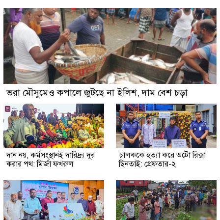
ভরা মৌসুমেও কপালে জুটছে না ইলিশ, দাম বেশ চড়া
দান নয়, কর্মসংস্থানই দারিদ্র্য দূর
চালককে হত্যা করে অটো রিক্সা
করার পথ: মির্জা ফখরুল
ছিনতাই: গ্রেফতার-২