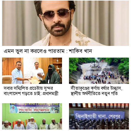
এমন ভুল না করলেও পারতাম : শাকিব খান
সবার সম্মিলিত প্রচেষ্টায় সুন্দর
সীতাকুণ্ডের ঝর্ণায় বর্ষার উচ্ছ্বাস,
বাংলাদেশ গড়তে চাই: প্রধানমন্ত্রী
স্থানীয় অর্থনীতিতে নতুন গতি