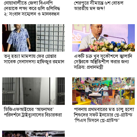
নোয়াখালীতে জেলা বিএনপি
শেরপুরে সীমান্তে ৬শ বোতল
নেতাকে লক্ষ্য করে গুলি গুলিবিদ্ধ
ভারতীয় মদ জব্দ!
২: সংবাদ সম্মেলন ও মানববন্ধন
তনু হত্যা মামলায় ফের গ্রেপ্তার
একটি চক্র খুব সুকৌশলে জ্বালানি
সাবেক সেনাসদস্য হাফিজুর রহমান
সেক্টরকে অস্থিতিশীল করার জন্য
সক্রিয়: প্রধানমন্ত্রী
ডিজিএফআইয়ের ‘আয়নাঘর’
পাবনায় প্রথমবারের মত চালু হলো
পরিদর্শনে ট্রাইব্যুনালের বিচারকরা
শিশুদের সফট ইনডোর প্লে-গ্রাউন্ড
‘পিএস ডিসনে প্লে-গ্রাউন্ড’