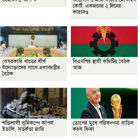
কোর্ট, একজনের ২ দিনের
কারাদণ্ড
বেসরকারি খাতের শীর্ষ
বিএনপির স্থায়ী কমিটির বৈঠক
উদ্যোক্তাদের সাথে প্রধানমন্ত্রীর
আজ
বৈঠক
শক্তিশালী ভূমিকম্পে কাঁপল
তোপের মুখে পরিকল্পনা বাতিল
ইতালি, সতর্কতা জারি
করল ফিফা