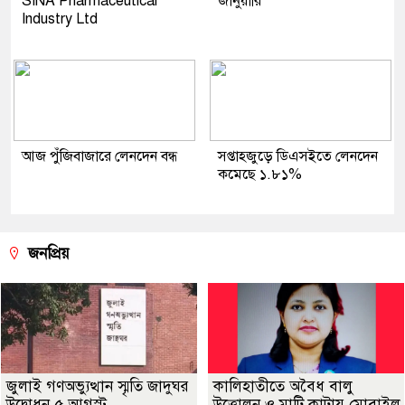
SINA Pharmaceutical
জানুয়ারি
Industry Ltd
আজ পুঁজিবাজারে লেনদেন বন্ধ
সপ্তাহজুড়ে ডিএসইতে লেনদেন
কমেছে ১.৮১%
জনপ্রিয়
জুলাই গণঅভ্যুত্থান স্মৃতি জাদুঘর
কালিহাতীতে অবৈধ বালু
উদ্বোধন ৫ আগস্ট
উত্তোলন ও মাটি কাটায় মোবাইল