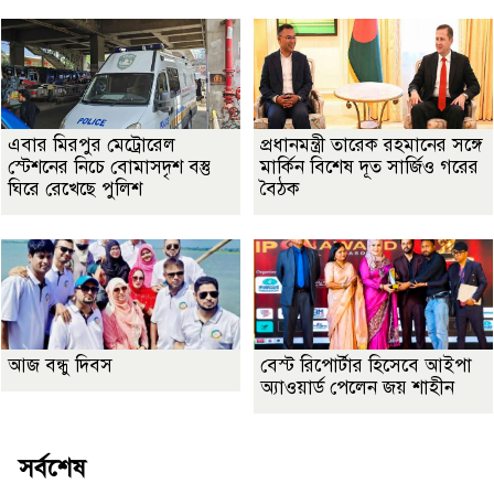
এবার মিরপুর মেট্রোরেল
প্রধানমন্ত্রী তারেক রহমানের সঙ্গে
স্টেশনের নিচে বোমাসদৃশ বস্তু
মার্কিন বিশেষ দূত সার্জিও গরের
ঘিরে রেখেছে পুলিশ
বৈঠক
আজ বন্ধু দিবস
বেস্ট রিপোর্টার হিসেবে আইপা
অ্যাওয়ার্ড পেলেন জয় শাহীন
সর্বশেষ