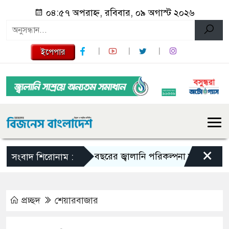
০৪:৫৭ অপরাহ্ন, রবিবার, ০৯ অগাস্ট ২০২৬
ইপেপার
×
১০ বছরের জ্বালানি পরিকল্পনা সংসদে তুলে ধরবে স
সংবাদ শিরোনাম :
প্রচ্ছদ
শেয়ারবাজার