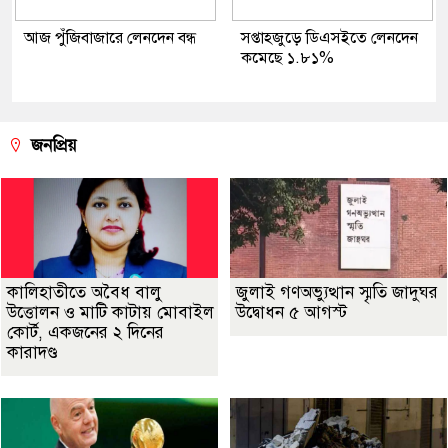
আজ পুঁজিবাজারে লেনদেন বন্ধ
সপ্তাহজুড়ে ডিএসইতে লেনদেন
কমেছে ১.৮১%
জনপ্রিয়
কালিহাতীতে অবৈধ বালু
জুলাই গণঅভ্যুত্থান স্মৃতি জাদুঘর
উত্তোলন ও মাটি কাটায় মোবাইল
উদ্বোধন ৫ আগস্ট
কোর্ট, একজনের ২ দিনের
কারাদণ্ড