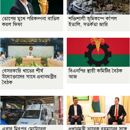
তোপের মুখে পরিকল্পনা বাতিল
শক্তিশালী ভূমিকম্পে কাঁপল
করল ফিফা
ইতালি, সতর্কতা জারি
বেসরকারি খাতের শীর্ষ
বিএনপির স্থায়ী কমিটির বৈঠক
উদ্যোক্তাদের সাথে প্রধানমন্ত্রীর
আজ
বৈঠক
এবার মিরপুর মেট্রোরেল
প্রধানমন্ত্রী তারেক রহমানের সঙ্গে