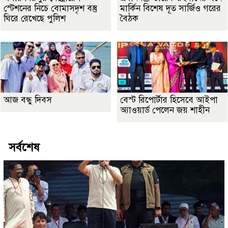
স্টেশনের নিচে বোমাসদৃশ বস্তু
মার্কিন বিশেষ দূত সার্জিও গরের
ঘিরে রেখেছে পুলিশ
বৈঠক
আজ বন্ধু দিবস
বেস্ট রিপোর্টার হিসেবে আইপা
অ্যাওয়ার্ড পেলেন জয় শাহীন
সর্বশেষ