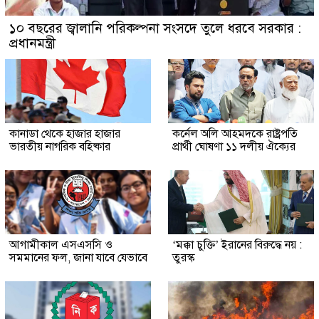
১০ বছরের জ্বালানি পরিকল্পনা সংসদে তুলে ধরবে সরকার :
প্রধানমন্ত্রী
কানাডা থেকে হাজার হাজার
কর্নেল অলি আহমদকে রাষ্ট্রপতি
ভারতীয় নাগরিক বহিষ্কার
প্রার্থী ঘোষণা ১১ দলীয় ঐক্যের
আগামীকাল এসএসসি ও
‘মক্কা চুক্তি’ ইরানের বিরুদ্ধে নয় :
সমমানের ফল, জানা যাবে যেভাবে
তুরস্ক