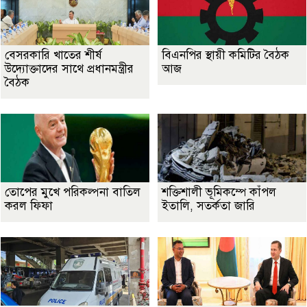
বেসরকারি খাতের শীর্ষ
বিএনপির স্থায়ী কমিটির বৈঠক
উদ্যোক্তাদের সাথে প্রধানমন্ত্রীর
আজ
বৈঠক
তোপের মুখে পরিকল্পনা বাতিল
শক্তিশালী ভূমিকম্পে কাঁপল
করল ফিফা
ইতালি, সতর্কতা জারি