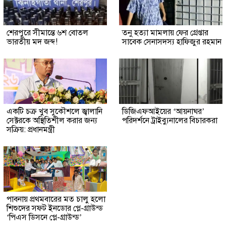
শেরপুরে সীমান্তে ৬শ বোতল
তনু হত্যা মামলায় ফের গ্রেপ্তার
ভারতীয় মদ জব্দ!
সাবেক সেনাসদস্য হাফিজুর রহমান
একটি চক্র খুব সুকৌশলে জ্বালানি
ডিজিএফআইয়ের ‘আয়নাঘর’
সেক্টরকে অস্থিতিশীল করার জন্য
পরিদর্শনে ট্রাইব্যুনালের বিচারকরা
সক্রিয়: প্রধানমন্ত্রী
পাবনায় প্রথমবারের মত চালু হলো
শিশুদের সফট ইনডোর প্লে-গ্রাউন্ড
‘পিএস ডিসনে প্লে-গ্রাউন্ড’