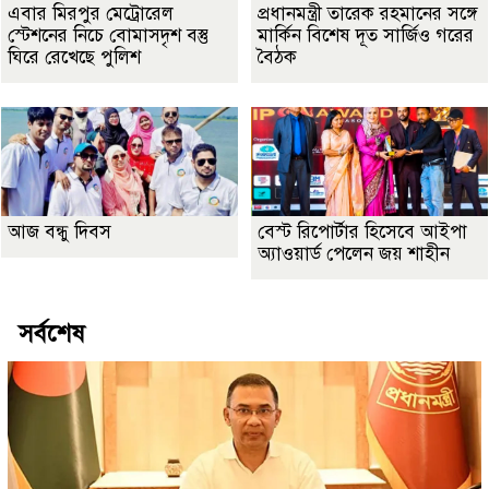
এবার মিরপুর মেট্রোরেল
প্রধানমন্ত্রী তারেক রহমানের সঙ্গে
স্টেশনের নিচে বোমাসদৃশ বস্তু
মার্কিন বিশেষ দূত সার্জিও গরের
ঘিরে রেখেছে পুলিশ
বৈঠক
আজ বন্ধু দিবস
বেস্ট রিপোর্টার হিসেবে আইপা
অ্যাওয়ার্ড পেলেন জয় শাহীন
সর্বশেষ