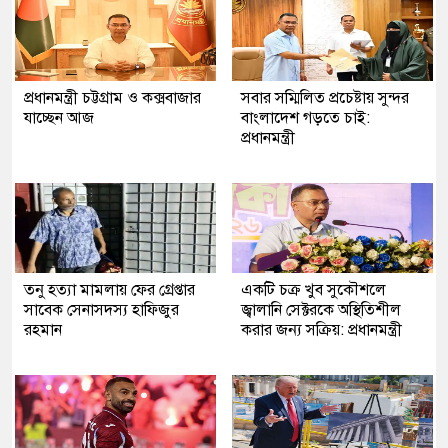
প্রধানমন্ত্রী চট্টগ্রাম ও কক্সবাজার
সবার সম্মিলিত প্রচেষ্টায় সুন্দর
যাচ্ছেন আজ
বাংলাদেশ গড়তে চাই:
প্রধানমন্ত্রী
তনু হত্যা মামলায় ফের গ্রেপ্তার
একটি চক্র খুব সুকৌশলে
সাবেক সেনাসদস্য হাফিজুর
জ্বালানি সেক্টরকে অস্থিতিশীল
রহমান
করার জন্য সক্রিয়: প্রধানমন্ত্রী