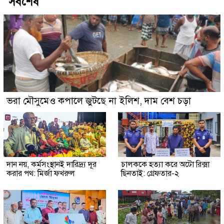
সর্বশেষ
ভরা মৌসুমেও কপালে জুটছে না ইলিশ, দাম বেশ চড়া
দান নয়, কর্মসংস্থানই দারিদ্র্য দূর
চালককে হত্যা করে অটো রিক্সা
করার পথ: মির্জা ফখরুল
ছিনতাই: গ্রেফতার-২