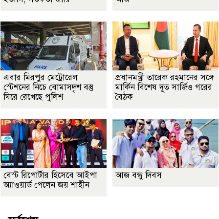
এবার মিরপুর মেট্রোরেল
প্রধানমন্ত্রী তারেক রহমানের সঙ্গে
স্টেশনের নিচে বোমাসদৃশ বস্তু
মার্কিন বিশেষ দূত সার্জিও গরের
ঘিরে রেখেছে পুলিশ
বৈঠক
বেস্ট রিপোর্টার হিসেবে আইপা
আজ বন্ধু দিবস
অ্যাওয়ার্ড পেলেন জয় শাহীন