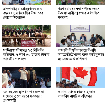
ব্রাহ্মণবাড়িয়া প্রেসক্লাবের ৫০
গজারিয়ায় মেঘনা নদীতে ভেসে
বছরের সুবর্ণজয়ন্তীর উৎসবের
উঠলো নারী-পুরুষের অর্ধগলিত
লোগো উন্মোচন
মরদেহ
মাটিরাঙ্গা সীমান্তে ২৩ বিজিবির
ভাসানী বিশ্ববিদ্যালয়ে বিএসি
অভিযান: ৭ লাখ ৫০ হাজার টাকার
অ্যাক্রেডিটেশনের জন্য কারিকুলাম
ভারতীয় গরু জব্দ
ম্যানেজমেন্ট প্রশিক্ষণ
১০ বছরের জ্বালানি পরিকল্পনা
কানাডা থেকে হাজার হাজার
সংসদে তুলে ধরবে সরকার :
ভারতীয় নাগরিক বহিষ্কার
প্রধানমন্ত্রী