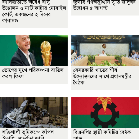
কালিহাতীতে অবৈধ বালু
জুলাই গণঅভ্যুত্থান স্মৃতি জাদুঘর
উত্তোলন ও মাটি কাটায় মোবাইল
উদ্বোধন ৫ আগস্ট
কোর্ট, একজনের ২ দিনের
কারাদণ্ড
তোপের মুখে পরিকল্পনা বাতিল
বেসরকারি খাতের শীর্ষ
করল ফিফা
উদ্যোক্তাদের সাথে প্রধানমন্ত্রীর
বৈঠক
শক্তিশালী ভূমিকম্পে কাঁপল
বিএনপির স্থায়ী কমিটির বৈঠক
ইতালি, সতর্কতা জারি
আজ