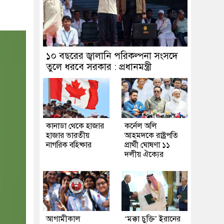
১০ বছরের জ্বালানি পরিকল্পনা সংসদে
তুলে ধরবে সরকার : প্রধানমন্ত্রী
কানাডা থেকে হাজার
কর্নেল অলি
হাজার ভারতীয়
আহমদকে রাষ্ট্রপতি
নাগরিক বহিষ্কার
প্রার্থী ঘোষণা ১১
দলীয় ঐক্যের
আগামীকাল
‘মক্কা চুক্তি’ ইরানের