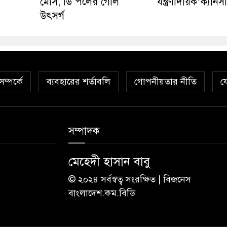
মেসি, ডি পলের গোল
যন্ত্রণাদায়ক’ক্যানস
উৎসর্গ
ম্পর্কে
ব্যবহারের শর্তাবলি
গোপনীয়তার নীতি
য
সম্পাদক
মেহেদী হাসান বাবু
© ২০২৪ সর্বস্বত্ব সংরক্ষিত | বিজনেস
বাংলাদেশ.কম.বিডি