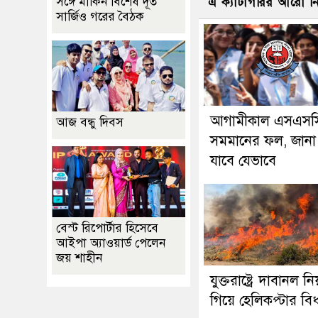
সঙ্গে মার্কিন বিশেষ দূত
এ ক্যাটাগরির আরো 
সার্জিও গরের বৈঠক
আগামীকাল এসএসস
আজ বন্ধু দিবস
সমমানের ফল, জানা
যাবে যেভাবে
বেস্ট রিপোর্টার হিসেবে
আইপা অ্যাওয়ার্ড পেলেন
জয় শাহীন
যুক্তরাষ্ট্রে দাবানল নিয়ন
গিয়ে হেলিকপ্টার বিধ্ব