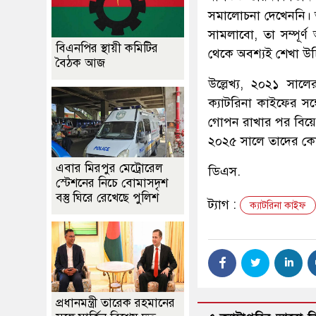
সমালোচনা দেখেননি। 
সামলাবো, তা সম্পূর
বিএনপির স্থায়ী কমিটির
থেকে অবশ্যই শেখা উ
বৈঠক আজ
উল্লেখ্য, ২০২১ সালে
ক্যাটরিনা কাইফের সঙ্
গোপন রাখার পর বিয়ের
২০২৫ সালে তাদের কোল
এবার মিরপুর মেট্রোরেল
ডিএস.
স্টেশনের নিচে বোমাসদৃশ
বস্তু ঘিরে রেখেছে পুলিশ
ট্যাগ :
ক্যাটরিনা কাইফ
প্রধানমন্ত্রী তারেক রহমানের