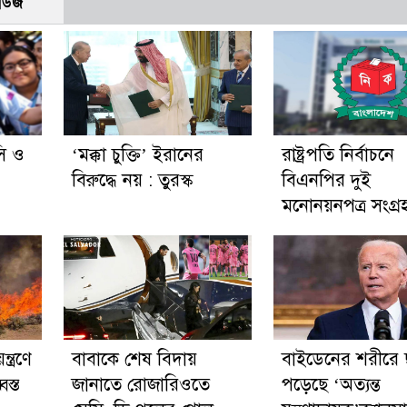
নিউজ
ি ও
‘মক্কা চুক্তি’ ইরানের
রাষ্ট্রপতি নির্বাচনে
বিরুদ্ধে নয় : তুরস্ক
বিএনপির দুই
মনোনয়নপত্র সংগ্র
্ত্রণে
বাবাকে শেষ বিদায়
বাইডেনের শরীরে 
স্ত
জানাতে রোজারিওতে
পড়েছে ‘অত্যন্ত