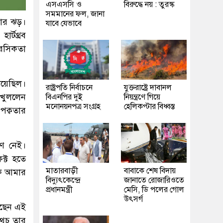
এসএসসি ও
বিরুদ্ধে নয় : তুরস্ক
সমমানের ফল, জানা
নার ঝড়।
যাবে যেভাবে
র্টথ্রব
ে রসিকতা
িয়েছিল।
রাষ্ট্রপতি নির্বাচনে
যুক্তরাষ্ট্রে দাবানল
 খুললেন
বিএনপির দুই
নিয়ন্ত্রণে গিয়ে
মনোনয়নপত্র সংগ্রহ
হেলিকপ্টার বিধ্বস্ত
পক্বতার
রণ নেই।
্ট হতে
মাতারবাড়ী
বাবাকে শেষ বিদায়
কে আমার
বিদ্যুৎকেন্দ্রে
জানাতে রোজারিওতে
প্রধানমন্ত্রী
মেসি, ডি পলের গোল
উৎসর্গ
েছেন এই
অথচ তার