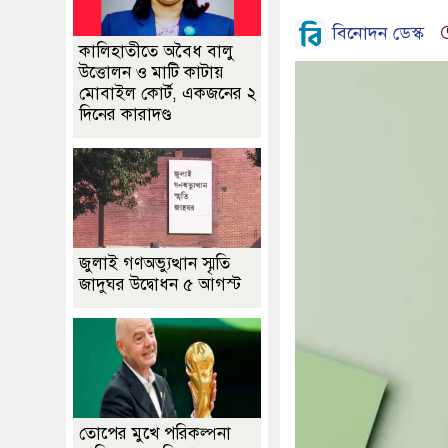
বিনোদন ডেস্ক
কালিহাতীতে অবৈধ বালু
উত্তোলন ও মাটি কাটায়
মোবাইল কোর্ট, একজনের ২
দিনের কারাদণ্ড
জুলাই গণঅভ্যুত্থান স্মৃতি
জাদুঘর উদ্বোধন ৫ আগস্ট
তোপের মুখে পরিকল্পনা