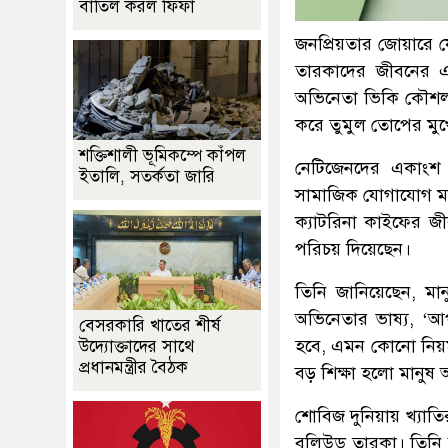
বাতিল করল ফিফা
জনপ্রিয়তার জোয়ারে 
তারকাদের জীবনের এই
অভিনেতা ভিকি কৌশল। গ
করে তুমুল তোপের মু
শক্তিশালী ভূমিকম্পে কাঁপল
নেটিজেনদের একাংশ ত
ইতালি, সতর্কতা জারি
সামাজিক যোগাযোগ মাধ
ক্যাটরিনা কাইফের জ
পরিচয় দিয়েছেন।
তিনি জানিয়েছেন, মান
অভিনেতার ভাষ্য, ‘
বেসরকারি খাতের শীর্ষ
হবে, এমন কোনো নিয়
উদ্যোক্তাদের সাথে
প্রধানমন্ত্রীর বৈঠক
বড় শিক্ষা হলো মানুষ
শোবিজ দুনিয়ায় খ্যাত
বলিউড তারকা। তিনি 