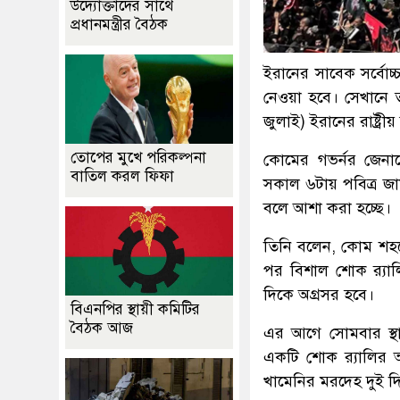
উদ্যোক্তাদের সাথে
প্রধানমন্ত্রীর বৈঠক
ইরানের সাবেক সর্বো
নেওয়া হবে। সেখানে 
জুলাই) ইরানের রাষ্ট
তোপের মুখে পরিকল্পনা
কোমের গভর্নর জেনা
বাতিল করল ফিফা
সকাল ৬টায় পবিত্র জা
বলে আশা করা হচ্ছে।
তিনি বলেন, কোম শহরে
পর বিশাল শোক র‍্যা
দিকে অগ্রসর হবে।
বিএনপির স্থায়ী কমিটির
বৈঠক আজ
এর আগে সোমবার স্থান
একটি শোক র‍্যালির আ
খামেনির মরদেহ দুই দ