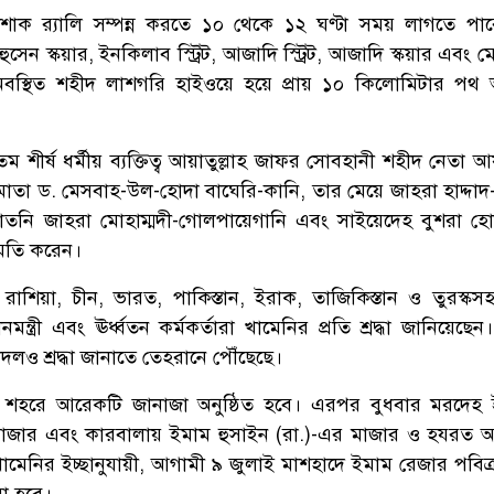
ক র‍্যালি সম্পন্ন করতে ১০ থেকে ১২ ঘণ্টা সময় লাগতে পা
ম হুসেন স্কয়ার, ইনকিলাব স্ট্রিট, আজাদি স্ট্রিট, আজাদি স্কয়ার এবং 
অবস্থিত শহীদ লাশগরি হাইওয়ে হয়ে প্রায় ১০ কিলোমিটার পথ 
 শীর্ষ ধর্মীয় ব্যক্তিত্ব আয়াতুল্লাহ জাফর সোবহানী শহীদ নেতা আয়
াতা ড. মেসবাহ-উল-হোদা বাঘেরি-কানি, তার মেয়ে জাহরা হাদ্দা
তনি জাহরা মোহাম্মদী-গোলপায়েগানি এবং সাইয়েদেহ বুশরা হ
মতি করেন।
 রাশিয়া, চীন, ভারত, পাকিস্তান, ইরাক, তাজিকিস্তান ও তুরস্কসহ 
্রধানমন্ত্রী এবং ঊর্ধ্বতন কর্মকর্তারা খামেনির প্রতি শ্রদ্ধা জানিয়েছে
ধিদলও শ্রদ্ধা জানাতে তেহরানে পৌঁছেছে।
ম শহরে আরেকটি জানাজা অনুষ্ঠিত হবে। এরপর বুধবার মরদেহ
জার এবং কারবালায় ইমাম হুসাইন (রা.)-এর মাজার ও হযরত আ
ামেনির ইচ্ছানুযায়ী, আগামী ৯ জুলাই মাশহাদে ইমাম রেজার পবিত্