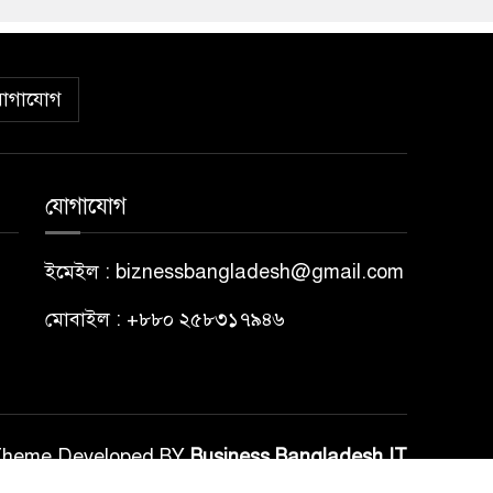
োগাযোগ
যোগাযোগ
ইমেইল : biznessbangladesh@gmail.com
মোবাইল : +৮৮০ ২৫৮৩১৭৯৪৬
Theme Developed BY
Business Bangladesh IT