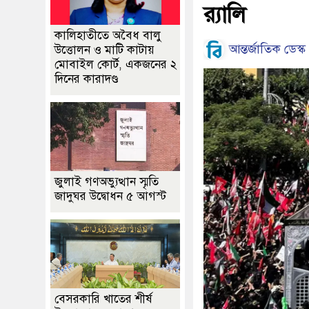
র‍্যালি
কালিহাতীতে অবৈধ বালু
আন্তর্জাতিক ডেস্ক
উত্তোলন ও মাটি কাটায়
মোবাইল কোর্ট, একজনের ২
দিনের কারাদণ্ড
জুলাই গণঅভ্যুত্থান স্মৃতি
জাদুঘর উদ্বোধন ৫ আগস্ট
বেসরকারি খাতের শীর্ষ