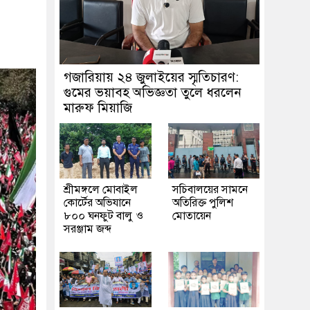
গজারিয়ায় ২৪ জুলাইয়ের স্মৃতিচারণ:
গুমের ভয়াবহ অভিজ্ঞতা তুলে ধরলেন
মারুফ মিয়াজি
শ্রীমঙ্গলে মোবাইল
সচিবালয়ের সামনে
কোর্টের অভিযানে
অতিরিক্ত পুলিশ
৮০০ ঘনফুট বালু ও
মোতায়েন
সরঞ্জাম জব্দ