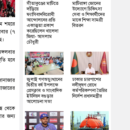
সীতাকুণ্ডের মাটিতে
মাটিরাঙ্গা জোনের
দাঁড়িয়ে
উদ্যোগে চিকিৎসা
ফ্যাসিবাদবিরোধী
সেবা ও শিক্ষার্থীদের
আন্দোলনের প্রতি
মাঝে শিক্ষা সামগ্রী
োম শহরে
একাত্মতা প্রকাশ
বিতরন
করেছিলেন খালেদা
লবার (৭
জিয়া- আসলাম
ে।
চৌধুরী
্গলবার
িতি হবে
জুলাই গণঅভ্যুত্থানের
ঢাকার চারপাশের
জানাজার
দ্বিতীয় বর্ষ উপলক্ষে
নদীদূষণ রোধে
মাজারের
প্রেসক্লাব ও সাংবাদিক
কর্মপরিকল্পনা তৈরির
ইউনিয়ন বগুড়ার
নির্দেশ প্রধানমন্ত্রীর
আলোচনা সভা
্স থেকে
োর জন্য