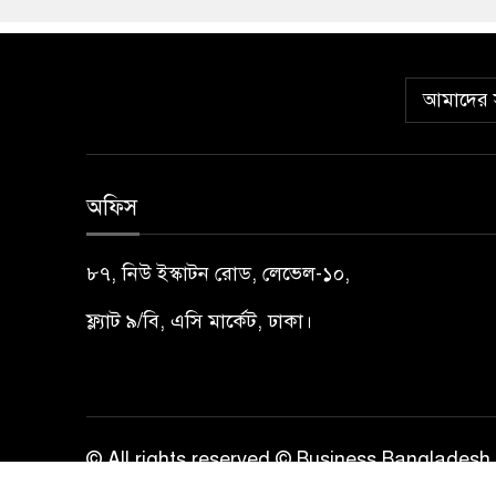
আমাদের স
অফিস
৮৭, নিউ ইস্কাটন রোড, লেভেল-১০,
ফ্ল্যাট ৯/বি, এসি মার্কেট, ঢাকা।
© All rights reserved © Business Bangladesh