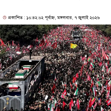
প্রকাশিত : ১০:৪২:০২ পূর্বাহ্ন, মঙ্গলবার, ৭ জুলাই ২০২৬