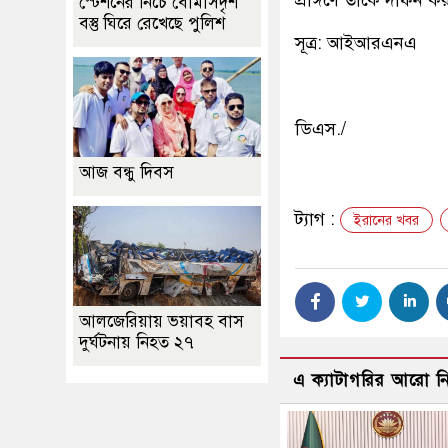
প্রাঙ্গণে তাকে দাফন ক
স্টেশনের নিচে বোমাসদৃশ
বস্তু ঘিরে রেখেছে পুলিশ
সূত্র: আইআরএনএ
ডিএস./
আজ বন্ধু দিবস
ট্যাগ :
ইরানের খবর
আলজেরিয়ায় ভয়াবহ বাস
দুর্ঘটনায় নিহত ২৭
এ ক্যাটাগরির আরো 