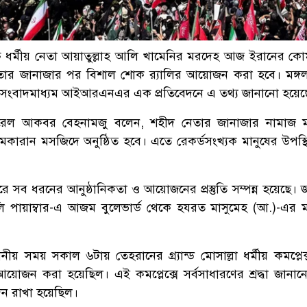
চ্চ ধর্মীয় নেতা আয়াতুল্লাহ আলি খামেনির মরদেহ আজ ইরানের ক
তার জানাজার পর বিশাল শোক র‍্যালির আয়োজন করা হবে। মঙ্গ
্রীয় সংবাদমাধ্যম আইআরএনএর এক প্রতিবেদনে এ তথ্য জানানো হয়েছ
রেল আকবর বেহনামজু বলেন, শহীদ নেতার জানাজার নামাজ মঙ
মকারান মসজিদে অনুষ্ঠিত হবে। এতে রেকর্ডসংখ্যক মানুষের উপস্থ
 সব ধরনের আনুষ্ঠানিকতা ও আয়োজনের প্রস্তুতি সম্পন্ন হয়েছে। 
লি পায়াম্বার-এ আজম বুলেভার্ড থেকে হযরত মাসুমেহ (আ.)-এর 
ীয় সময় সকাল ৬টায় তেহরানের গ্র্যান্ড মোসাল্লা ধর্মীয় কমপ্লেক
য়োজন করা হয়েছিল। এই কমপ্লেক্সে সর্বসাধারণের শ্রদ্ধা জানান
িন রাখা হয়েছিল।