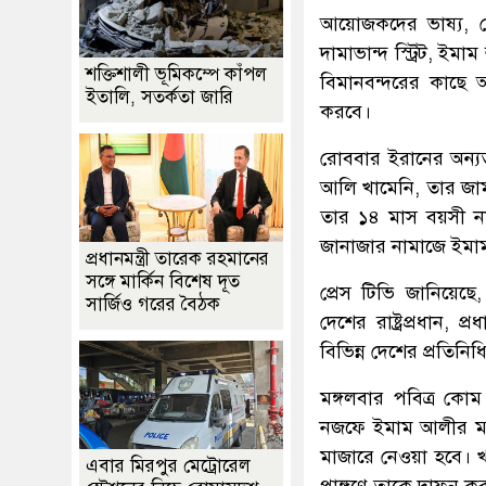
আয়োজকদের ভাষ্য, শো
দামাভান্দ স্ট্রিট, ইমা
শক্তিশালী ভূমিকম্পে কাঁপল
বিমানবন্দরের কাছে 
ইতালি, সতর্কতা জারি
করবে।
রোববার ইরানের অন্যতম
আলি খামেনি, তার জাম
তার ১৪ মাস বয়সী না
জানাজার নামাজে ইমা
প্রধানমন্ত্রী তারেক রহমানের
সঙ্গে মার্কিন বিশেষ দূত
প্রেস টিভি জানিয়েছে,
সার্জিও গরের বৈঠক
দেশের রাষ্ট্রপ্রধান, প
বিভিন্ন দেশের প্রতিনি
মঙ্গলবার পবিত্র কো
নজফে ইমাম আলীর মা
মাজারে নেওয়া হবে। খ
এবার মিরপুর মেট্রোরেল