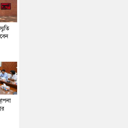
মৃতি
খবেন
থাপনা
ার