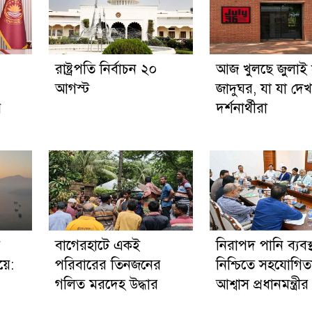
রাষ্ট্রপতি নির্বাচন ২০
আজ খুলছে জুলাই স্
আগস্ট
জাদুঘর, যা যা দে
র
দর্শনার্থীরা
র
‎বাগেরহাটে একই
নিরাপদ পানি ব্যবস্
য়ে:
পরিবারের তিনজনের
নিশ্চিতে সহযোগিত
গলিত মরদেহ উদ্ধার
আশ্বাস প্রধানমন্ত্রীর