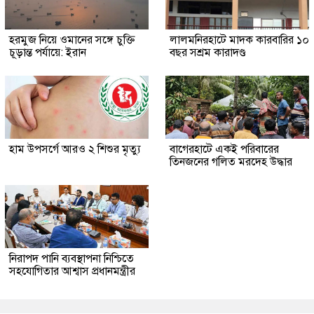
হরমুজ নিয়ে ওমানের সঙ্গে চুক্তি
লালমনিরহাটে মাদক কারবারির ১০
চূড়ান্ত পর্যায়ে: ইরান
বছর সশ্রম কারাদণ্ড
হাম উপসর্গে আরও ২ শিশুর মৃত্যু
‎বাগেরহাটে একই পরিবারের
তিনজনের গলিত মরদেহ উদ্ধার
নিরাপদ পানি ব্যবস্থাপনা নিশ্চিতে
সহযোগিতার আশ্বাস প্রধানমন্ত্রীর