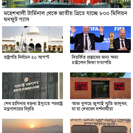
মহেশখালী টার্মিনাল থেকে জাতীয় গ্রিডে যাচ্ছে ৮০০ মিলিয়ন
ঘনফুট গ্যাস
রাষ্ট্রপতি নির্বাচন ২০ আগস্ট
বিতর্কিত প্রস্তাবের জন্য ক্ষমা
চাইলেন ফিফা সভাপতি
শেখ হাসিনার বক্তব্য ইস্যুতে পররাষ্ট্র
আজ খুলছে জুলাই স্মৃতি জাদুঘর,
মন্ত্রণালয়ের বিবৃতি
যা যা দেখবেন দর্শনার্থীরা