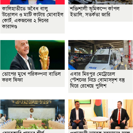
কালিহাতীতে অবৈধ বালু
শক্তিশালী ভূমিকম্পে কাঁপল
উত্তোলন ও মাটি কাটায় মোবাইল
ইতালি, সতর্কতা জারি
কোর্ট, একজনের ২ দিনের
কারাদণ্ড
তোপের মুখে পরিকল্পনা বাতিল
এবার মিরপুর মেট্রোরেল
করল ফিফা
স্টেশনের নিচে বোমাসদৃশ বস্তু
ঘিরে রেখেছে পুলিশ