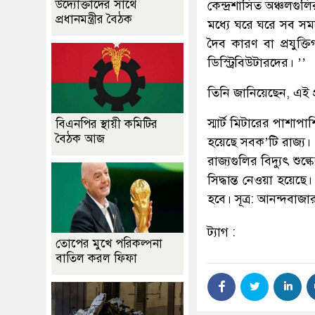
উদ্যোক্তাদের সাথে
কেন্দ্রশাসিত অঞ্চলগুলির 
প্রধানমন্ত্রীর বৈঠক
মধ্যে ঘরে ঘরে সব সম
দৈব কারণ বা প্রযুক্
ডিস্ট্রিবিউটারদের। ’’
তিনি জানিয়েছেন, এই প্
স্মার্ট মিটারের পাশাপা
বিএনপির স্থায়ী কমিটির
বৈঠক আজ
হয়েছে সবক’টি রাজ্য।
রাজ্যগুলির বিদ্যুৎ শুল্
সিদ্ধান্ত নেওয়া হয়ে
হবে। সূত্র: আনন্দবাজার
ট্যাগ :
তোপের মুখে পরিকল্পনা
বাতিল করল ফিফা