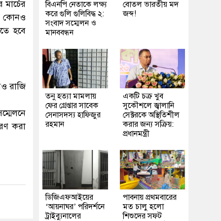
র মার্চের
বিএনপি নেতাকে লক্ষ্য
বোতল ভারতীয় মদ
করে গুলি গুলিবিদ্ধ ২:
জব্দ!
পর কোনও
সংবাদ সম্মেলন ও
িতে হবে
মানববন্ধন
বেও রাজি
তনু হত্যা মামলায়
একটি চক্র খুব
ফের গ্রেপ্তার সাবেক
সুকৌশলে জ্বালানি
সম্মেলনে
সেনাসদস্য হাফিজুর
সেক্টরকে অস্থিতিশীল
রহমান
করার জন্য সক্রিয়:
ীকরণ করা
প্রধানমন্ত্রী
ডিজিএফআইয়ের
পাবনায় প্রথমবারের
‘আয়নাঘর’ পরিদর্শনে
মত চালু হলো
ট্রাইব্যুনালের
শিশুদের সফট