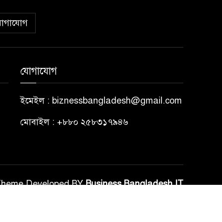
োগাযোগ
যোগাযোগ
ইমেইল : biznessbangladesh@gmail.com
মোবাইল : +৮৮০ ২৫৮৩১৭৯৪৬
Theme Developed BY
Business Bangladesh IT