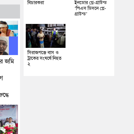
বিচারকরা
ইনডোর প্লে-গ্রাউন্ড
‘পিএস ডিসনে প্লে-
গ্রাউন্ড’
সিরাজগঞ্জে বাস ও
ট্রাকের সংঘর্ষে নিহত
ধার জমি
২
োগ
দ্ধে