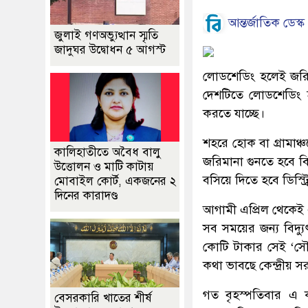
আন্তর্জাতিক ডেস্ক
জুলাই গণঅভ্যুত্থান স্মৃতি
জাদুঘর উদ্বোধন ৫ আগস্ট
লোডশেডিং হলেই জরিম
দেশটিতে লোডশেডিং হল
করতে যাচ্ছে।
শহরে হোক বা গ্রামাঞ
কালিহাতীতে অবৈধ বালু
জরিমানা গুনতে হবে বিদ্
উত্তোলন ও মাটি কাটায়
বসিয়ে দিতে হবে ডিস্ট
মোবাইল কোর্ট, একজনের ২
দিনের কারাদণ্ড
আগামী এপ্রিল থেকেই এ
সব সময়ের জন্য বিদ্যু
কোটি টাকার সেই ‘সৌভাগ
কথা ভাবছে কেন্দ্রীয় 
গত বৃহস্পতিবার এ কথ
বেসরকারি খাতের শীর্ষ