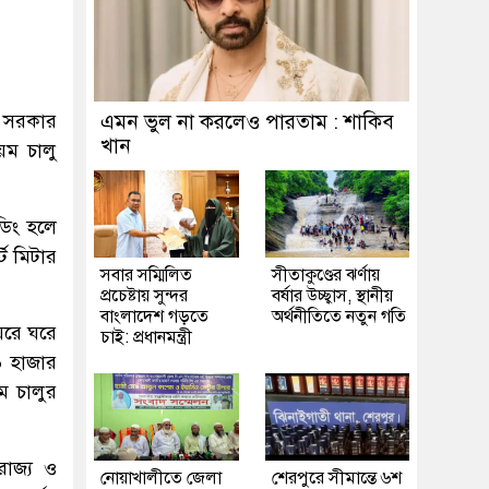
় সরকার
এমন ভুল না করলেও পারতাম : শাকিব
খান
়ম চালু
ডিং হলে
্ট মিটার
সবার সম্মিলিত
সীতাকুণ্ডের ঝর্ণায়
প্রচেষ্টায় সুন্দর
বর্ষার উচ্ছ্বাস, স্থানীয়
বাংলাদেশ গড়তে
অর্থনীতিতে নতুন গতি
ঘরে ঘরে
চাই: প্রধানমন্ত্রী
১৬ হাজার
়ম চালুর
রাজ্য ও
নোয়াখালীতে জেলা
শেরপুরে সীমান্তে ৬শ