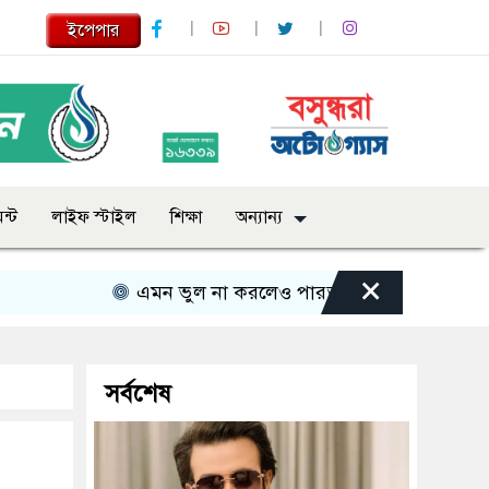
ইপেপার
ন্ট
লাইফ স্টাইল
শিক্ষা
অন্যান্য
×
এমন ভুল না করলেও পারতাম : শাকিব খান
সবার 
সর্বশেষ