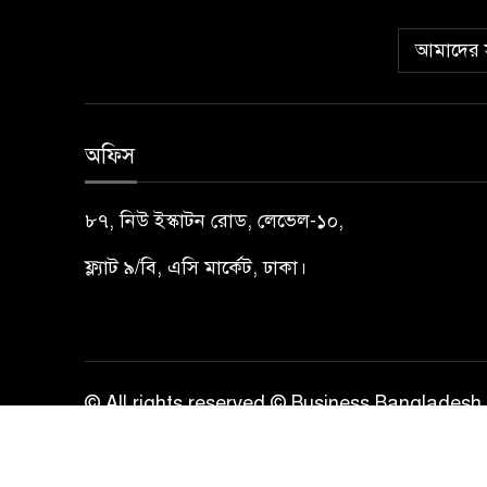
আমাদের স
অফিস
৮৭, নিউ ইস্কাটন রোড, লেভেল-১০,
ফ্ল্যাট ৯/বি, এসি মার্কেট, ঢাকা।
© All rights reserved © Business Bangladesh