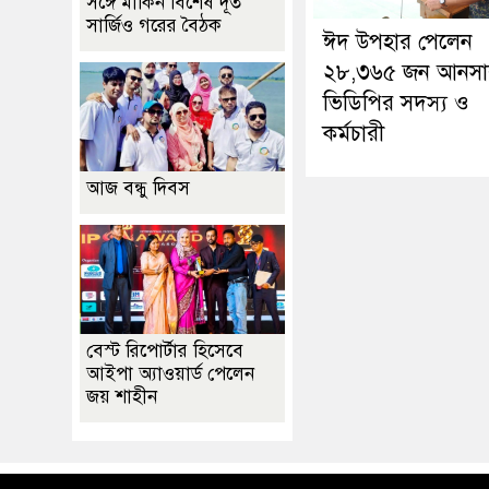
সঙ্গে মার্কিন বিশেষ দূত
সার্জিও গরের বৈঠক
ঈদ উপহার পেলেন
২৮,৩৬৫ জন আনসা
ভিডিপির সদস্য ও
কর্মচারী
আজ বন্ধু দিবস
বেস্ট রিপোর্টার হিসেবে
আইপা অ্যাওয়ার্ড পেলেন
জয় শাহীন