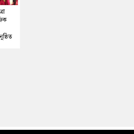
রা
ফিক
ষ্ঠিত