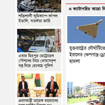
এ ক্যাটাগরির আরো 
শক্তিশালী ভূমিকম্পে কাঁপল
ইতালি, সতর্কতা জারি
যুক্তরাষ্ট্রের নৌঘাঁটিত
ইরানের ক্ষেপণাস্ত্র-ড্র
এবার মিরপুর মেট্রোরেল
স্টেশনের নিচে বোমাসদৃশ
হামলা
বস্তু ঘিরে রেখেছে পুলিশ
প্রধানমন্ত্রী তারেক রহমানের