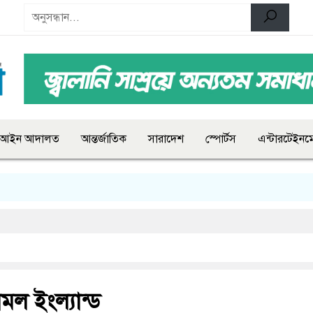
আইন আদালত
আন্তর্জাতিক
সারাদেশ
স্পোর্টস
এন্টারটেইনমে
মল ইংল্যান্ড