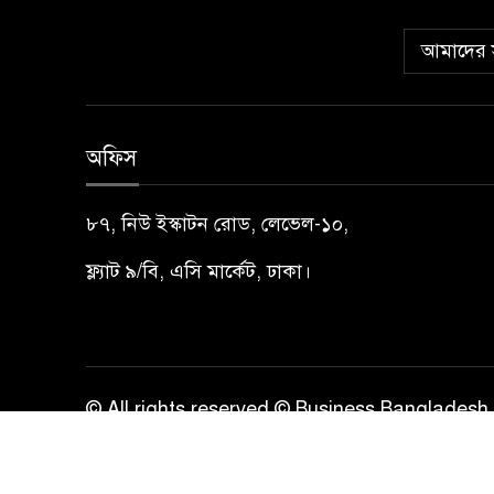
আমাদের স
অফিস
৮৭, নিউ ইস্কাটন রোড, লেভেল-১০,
ফ্ল্যাট ৯/বি, এসি মার্কেট, ঢাকা।
© All rights reserved © Business Bangladesh