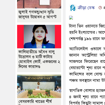
ক্রীড়া ডেস্ক
প
জুলাই গণঅভ্যুত্থান স্মৃতি
জাদুঘর উদ্বোধন ৫ আগস্ট
টানা তিন ওয়ানডে জিত
হয়নি ইংল্যান্ডের। আগ
শেষপর্যন্ত ১৯৬ রানে
অ্যাডিলেইল ওভালে আ
কালিহাতীতে অবৈধ বালু
জানান অস্ট্রেলিয়া অ
উত্তোলন ও মাটি কাটায়
সাজঘরে ফিরেছেন র
মোবাইল কোর্ট, একজনের ২
দিনের কারাদণ্ড
বেয়ারস্টো শূন্য রানে
কামিন্সের বলে বোল্
পঞ্চম অবস্থানে নামা
স্বাগতিক বোলার হ্যাজ
৪ জনই শূন্য রানে প্
বেসরকারি খাতের শীর্ষ
বিপর্যয় কিছুটা সামা