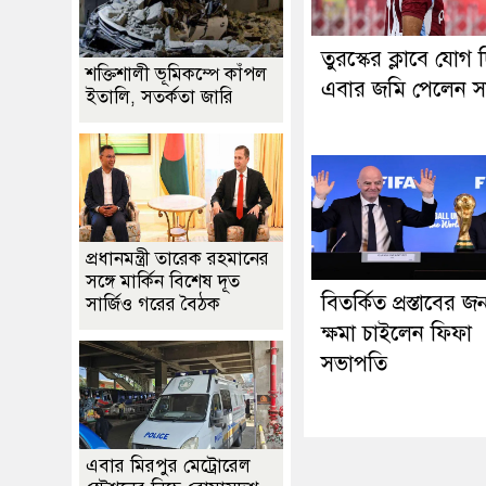
তুরস্কের ক্লাবে যোগ 
শক্তিশালী ভূমিকম্পে কাঁপল
এবার জমি পেলেন স
ইতালি, সতর্কতা জারি
প্রধানমন্ত্রী তারেক রহমানের
সঙ্গে মার্কিন বিশেষ দূত
বিতর্কিত প্রস্তাবের জন
সার্জিও গরের বৈঠক
ক্ষমা চাইলেন ফিফা
সভাপতি
এবার মিরপুর মেট্রোরেল