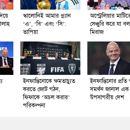
দিয়ে
স্কালোনিই আমার প্ল্যান
অস্ট্রেলিয়ার মাটিত
ালাহ
‘এ’, ‘বি’ এবং ‘সি’:
সেঞ্চুরি করে যা ব
তাপিয়া
মিরাজ
্য
ইনফান্তিনোকে ক্ষমতাচ্যুত
ইনফান্তিনোর প্রতি পূ
করতে জোট গঠন,
সমর্থন জানাল এক
ফিফাকে ‘অচল করার’
উপসাগরীয় দেশ
পরিকল্পনা