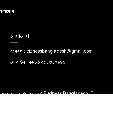
োগাযোগ
যোগাযোগ
ইমেইল : biznessbangladesh@gmail.com
মোবাইল : +৮৮০ ২৫৮৩১৭৯৪৬
Theme Developed BY
Business Bangladesh IT