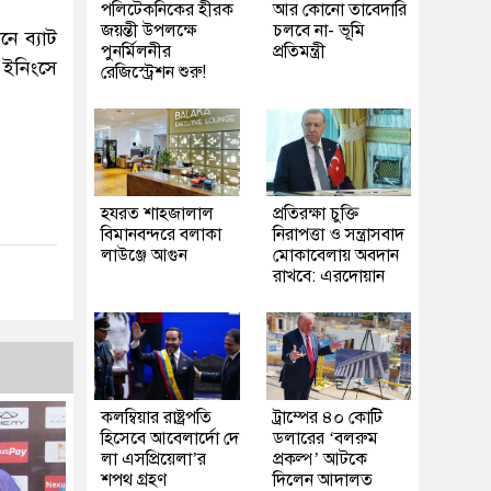
পলিটেকনিকের হীরক
আর কোনো তাবেদারি
জয়ন্তী উপলক্ষে
চলবে না- ভূমি
নে ব্যাট
পুনর্মিলনীর
প্রতিমন্ত্রী
 ইনিংসে
রেজিস্ট্রেশন শুরু!
হযরত শাহজালাল
প্রতিরক্ষা চুক্তি
বিমানবন্দরে বলাকা
নিরাপত্তা ও সন্ত্রাসবাদ
লাউঞ্জে আগুন
মোকাবেলায় অবদান
রাখবে: এরদোয়ান
কলম্বিয়ার রাষ্ট্রপতি
ট্রাম্পের ৪০ কোটি
হিসেবে আবেলার্দো দে
ডলারের ‘বলরুম
লা এসপ্রিয়েলা’র
প্রকল্প’ আটকে
শপথ গ্রহণ
দিলেন আদালত