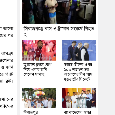
টা ভালো
সিরাজগঞ্জে বাস ও ট্রাকের সংঘর্ষে নিহত
২
্যয়ের পর
মন্ত্রণ
 ওপেনার
তুরস্কের ক্লাবে যোগ
ভারত-চীনের ওপর
 ও জনি
দিয়ে এবার জমি
১০০ শতাংশ শুল্ক
রে প্যাট
পেলেন সালাহ
আরোপের বিল পাস
যুক্তরাষ্ট্রের সিনেটে
জো রুট।
ম্যানের
যান্ডের
দিনাজপুর
বাংলাদেশের ওপর