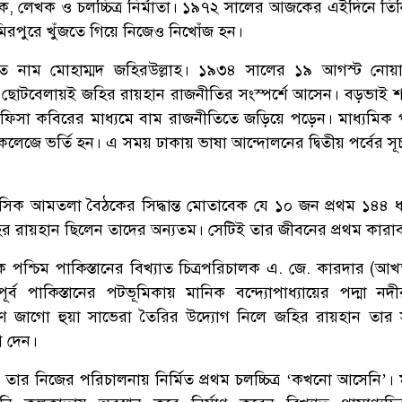
 লেখক ও চলচ্চিত্র নির্মাতা। ১৯৭২ সালের আজকের এইদিনে তিন
মিরপুরে খুঁজতে গিয়ে নিজেও নিখোঁজ হন।
কৃত নাম মোহাম্মদ জহিরউল্লাহ। ১৯৩৪ সালের ১৯ আগস্ট নোয়
 ছোটবেলায়ই জহির রায়হান রাজনীতির সংস্পর্শে আসেন। বড়ভাই শহী
ফিসা কবিরের মাধ্যমে বাম রাজনীতিতে জড়িয়ে পড়েন। মাধ্যমিক প
লেজে ভর্তি হন। এ সময় ঢাকায় ভাষা আন্দোলনের দ্বিতীয় পর্বের স
হাসিক আমতলা বৈঠকের সিদ্ধান্ত মোতাবেক যে ১০ জন প্রথম ১৪৪ ধা
ির রায়হান ছিলেন তাদের অন্যতম। সেটিই তার জীবনের প্রথম কারা
পশ্চিম পাকিস্তানের বিখ্যাত চিত্রপরিচালক এ. জে. কারদার (আ
্ব পাকিস্তানের পটভূমিকায় মানিক বন্দ্যোপাধ্যায়ের পদ্মা নদ
্করণ জাগো হুয়া সাভেরা তৈরির উদ্যোগ নিলে জহির রায়হান তার
 দেন।
 তার নিজের পরিচালনায় নির্মিত প্রথম চলচ্চিত্র ‘কখনো আসেনি’। মুক