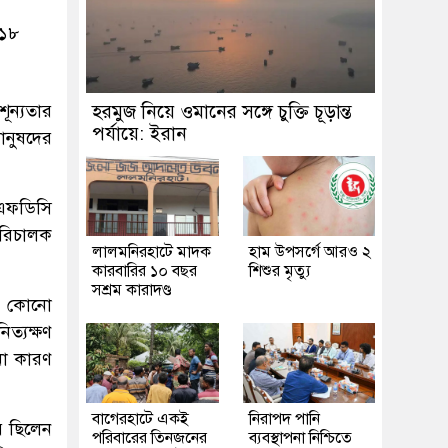
০১৮
ূন্যতার
হরমুজ নিয়ে ওমানের সঙ্গে চুক্তি চূড়ান্ত
পর্যায়ে: ইরান
ানুষদের
 এফডিসি
রিচালক
লালমনিরহাটে মাদক
হাম উপসর্গে আরও ২
কারবারির ১০ বছর
শিশুর মৃত্যু
সশ্রম কারাদণ্ড
ে কোনো
ত্যক্ষণ
নো কারণ
‎বাগেরহাটে একই
নিরাপদ পানি
ে ছিলেন
পরিবারের তিনজনের
ব্যবস্থাপনা নিশ্চিতে