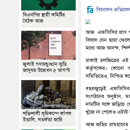
বিনোদন প্রতিবে
বিএনপির স্থায়ী কমিটির
বৈঠক আজ
আজ এফডিসির প্রাণ পু
বিষাদ যেন ছায়া ফেল
মধ্যে আজ আনন্দ, শিল
ঢাকাই চলচ্চিত্রের 
জুলাই গণঅভ্যুত্থান স্মৃতি
কর্তৃপক্ষের। কো
জাদুঘর উদ্বোধন ৫ আগস্ট
সমিতিতেও, নিশ্চিত
বছরজুড়েই এফডিসির 
সংগঠনের অনুষ্ঠান, ম
নামটির সঙ্গে জড়িয়ে থ
খুঁজে না পেলেও এটাই 
শক্তিশালী ভূমিকম্পে কাঁপল
ইতালি, সতর্কতা জারি
আজ জহির রায়হানের অন