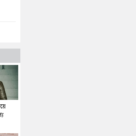
িয়ে
্য