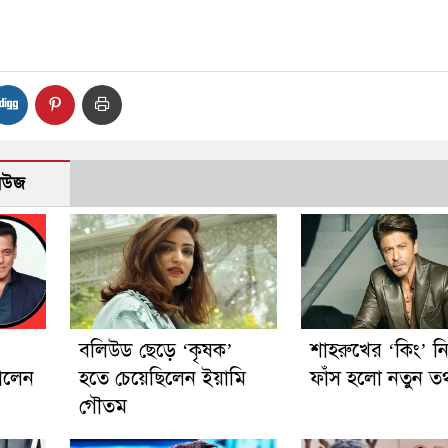
নিউজ
বলিউড ছেড়ে ‘কৃষক’
শাহরুখের ‘কিং’ ন
ালেন
হতে চেয়েছিলেন ইয়ামি
ফাঁস হলো নতুন তথ
গৌতম