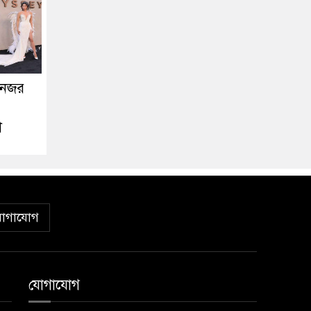
 নজর
়া
োগাযোগ
যোগাযোগ