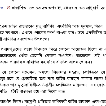
দক
প্রকাশিত : ০৬:০৩:২৩ অপরাহ্ন, মঙ্গলবার, ৩০ জানুয়ারী ২
রুষ জহির রায়হানের মৃত্যুবার্ষিকী। এফডিসি আজ সুনসান, নিরব। শ
েছে সবখানে। এখানে শোকের স্পর্শ পাওয়া যায়। তবে এফডিসির ম
্পী সমিতির বনভোজন উপলক্ষে।
এই প্রবাদপুরুষের প্রয়াণ দিবসকে ঘিরে কোনো আয়োজন ছিলো না
নো আয়োজনের খোঁজ মেলেনি কোনো সংগঠনে। আয়োজন নেই প
 করেছেন পরিচালক সমিতির মহাসচিব বদিউল আলম খোকন।
যে কোনো সম্মেলন, অসংখ্য সিনেমার মহরত, চলচ্চিত্রের য
হড়া চলে যে ফ্লোরটিতে তার নাম জহির রায়হান কালার ল্যাব! নি
েকেও তার মৃত্যুবার্ষিকীতে উদাসীন চলচ্চিত্রের মানুষজন। এর কো
সত্যি, এটাই বাস্তবতা হয়ে ধরা দিলো আজ।
্তর্ধান দিবস। বহুমুখী প্রতিভার অধিকারী জহির রায়হান একাধার