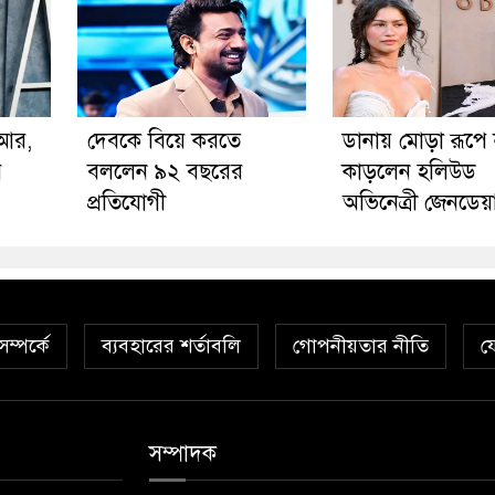
িআর,
দেবকে বিয়ে করতে
ডানায় মোড়া রূপে
ে
বললেন ৯২ বছরের
কাড়লেন হলিউড
প্রতিযোগী
অভিনেত্রী জেনডেয
ম্পর্কে
ব্যবহারের শর্তাবলি
গোপনীয়তার নীতি
য
সম্পাদক