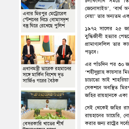
চলাকালীন সময়ে তিনি
জেনোসাইড’, ‘বার্থ অ
এবার মিরপুর মেট্রোরেল
নেয়া’ তার অন্যতম এ
স্টেশনের নিচে বোমাসদৃশ
বস্তু ঘিরে রেখেছে পুলিশ
১৯৭২ সালের ২৫ জানু
বুদ্ধিজীবী হত্যার প
প্রামাণ্যদলিল তার কা
পড়বে।
এর পাঁচদিন পর ৩০ জা
প্রধানমন্ত্রী তারেক রহমানের
‘শহীদুল্লাহ কায়সার 
সঙ্গে মার্কিন বিশেষ দূত
চাচাতো ভাই শাহরিয়
সার্জিও গরের বৈঠক
সেকশনে অবস্থিত মির
জহির রায়হানকে একা 
সেই থেকেই জহির রায
রায়হানের ডায়েরি, 
করার জন্য রাষ্ট্রের সর্
বেসরকারি খাতের শীর্ষ