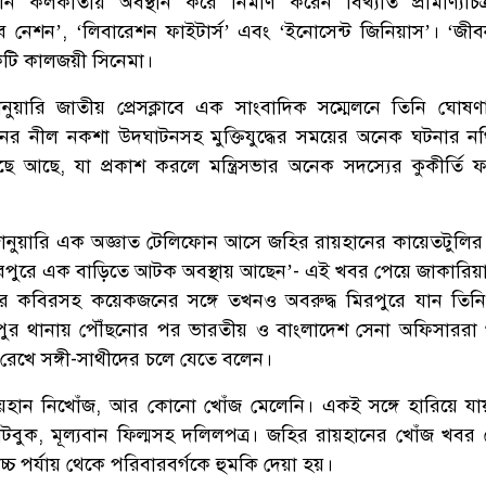
 কলকাতায় অবস্থান করে নির্মাণ করেন বিখ্যাত প্রামাণ্যচিত্
ব নেশন’, ‘লিবারেশন ফাইটার্স’ এবং ‘ইনোসেন্ট জিনিয়াস’। ‘জী
কটি কালজয়ী সিনেমা।
য়ারি জাতীয় প্রেসক্লাবে এক সাংবাদিক সম্মেলনে তিনি ঘোষ
েছনের নীল নকশা উদঘাটনসহ মুক্তিযুদ্ধের সময়ের অনেক ঘটনার নথ
ছে আছে, যা প্রকাশ করলে মন্ত্রিসভার অনেক সদস্যের কুকীর্তি ফা
নুয়ারি এক অজ্ঞাত টেলিফোন আসে জহির রায়হানের কায়েতটুলির 
মিরপুরে এক বাড়িতে আটক অবস্থায় আছেন’- এই খবর পেয়ে জাকারিয়
ার কবিরসহ কয়েকজনের সঙ্গে তখনও অবরুদ্ধ মিরপুরে যান তিন
পুর থানায় পৌঁছনোর পর ভারতীয় ও বাংলাদেশ সেনা অফিসাররা
রেখে সঙ্গী-সাথীদের চলে যেতে বলেন।
়হান নিখোঁজ, আর কোনো খোঁজ মেলেনি। একই সঙ্গে হারিয়ে যা
নোটবুক, মূল্যবান ফিল্মসহ দলিলপত্র। জহির রায়হানের খোঁজ খবর 
বোচ্চ পর্যায় থেকে পরিবারবর্গকে হুমকি দেয়া হয়।