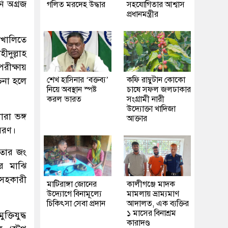
ি অগ্রজ
গলিত মরদেহ উদ্ধার
সহযোগিতার আশ্বাস
প্রধানমন্ত্রীর
াখালিতে
দুল্লাহ
রীক্ষায়
শেখ হাসিনার ‘বক্তব্য’
কফি রাম্বুটান কোকো
ূচনা হলে
নিয়ে অবস্থান স্পষ্ট
চাষে সফল জলঢাকার
করল ভারত
সংগ্রামী নারী
উদ্যোক্তা খাদিজা
রা ভঙ্গ
আক্তার
বরণ।
খতার জং
ীর মাঝি
 সহকারী
মাটিরাঙ্গা জোনের
কালীগঞ্জে মাদক
উদ্যোগে বিনামূল্যে
মামলায় ভ্রাম্যমাণ
চিকিৎসা সেবা প্রদান
আদালত, এক ব্যক্তির
১ মাসের বিনাশ্রম
্তিযুদ্ধ
কারাদণ্ড