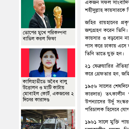
একজন সফল সাংবাদিক,
শহীদুল্লাহ কায়সারকে 
জহির রায়হানের প্র
জন্মগ্রহণ করেন তিনি।
তোপের মুখে পরিকল্পনা
কায়সার ও বড়বোন না
বাতিল করল ফিফা
পাস করে ঢাকায় এসে ক
তিনি তাতে যুক্ত হন।
২১ ফেব্রুয়ারির ঐতি
করে গ্রেফতার হন, জহ
কালিহাতীতে অবৈধ বালু
১৯৫৬ সালের শেষদিকে 
উত্তোলন ও মাটি কাটায়
মোবাইল কোর্ট, একজনের ২
কারদার) তৎকালীন পূর
দিনের কারাদণ্ড
উপন্যাসের উর্দু সংস
পরিচালক হিসেবে যোগ
১৯৬১ সালে মুক্তি পায়