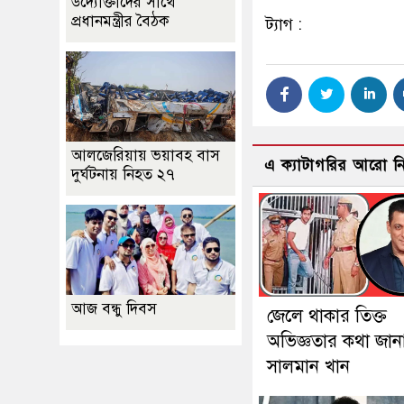
উদ্যোক্তাদের সাথে
প্রধানমন্ত্রীর বৈঠক
ট্যাগ :
আলজেরিয়ায় ভয়াবহ বাস
এ ক্যাটাগরির আরো 
দুর্ঘটনায় নিহত ২৭
আজ বন্ধু দিবস
জেলে থাকার তিক্ত
অভিজ্ঞতার কথা জান
সালমান খান