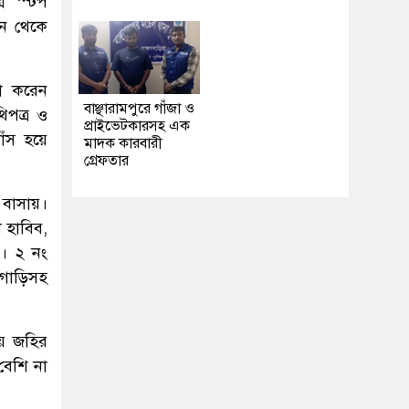
র ‘স্টপ
বন থেকে
ণা করেন
বাঞ্ছারামপুরে গাঁজা ও
িপত্র ও
প্রাইভেটকারসহ এক
ঁস হয়ে
মাদক কারবারী
গ্রেফতার
বাসায়।
া হাবিব,
ি। ২ নং
 গাড়িসহ
য় জহির
বেশি না