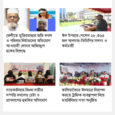
ফেনীতে মুক্তিযোদ্ধার জমি দখল
ঈদ উপহার পেলেন ২৮,৩৬৫
ও পরিবার নির্যাতনের অভিযোগ
জন আনসার-ভিডিপির সদস্য ও
আওয়ামী দোসর আজিজুল
কর্মচারী
হকের বিরুদ্ধে
সাতকানিয়ায় বিধবা নারীর
কালিয়াকৈরে ঈদযাত্রা নিরাপদ
সম্পত্তি দখলের চেষ্টা ও
করতে ট্রাফিক ব্যবস্থাপনা নিয়ে
প্রাণনাশের হুমকির অভিযোগ
মতবিনিময় সভা অনুষ্ঠিত