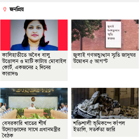
জনপ্রিয়
কালিহাতীতে অবৈধ বালু
জুলাই গণঅভ্যুত্থান স্মৃতি জাদুঘর
উত্তোলন ও মাটি কাটায় মোবাইল
উদ্বোধন ৫ আগস্ট
কোর্ট, একজনের ২ দিনের
কারাদণ্ড
বেসরকারি খাতের শীর্ষ
শক্তিশালী ভূমিকম্পে কাঁপল
উদ্যোক্তাদের সাথে প্রধানমন্ত্রীর
ইতালি, সতর্কতা জারি
বৈঠক