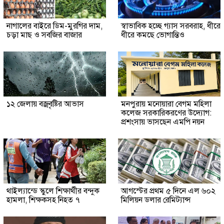
নাগালের বাইরে ডিম-মুরগির দাম,
স্বাভাবিক হচ্ছে গ্যাস সরবরাহ, ধীরে
চড়া মাছ ও সবজির বাজার
ধীরে কমছে ভোগান্তিও
১২ জেলায় বজ্রবৃষ্টির আভাস
মনপুরায় মনোয়ারা বেগম মহিলা
কলেজ সরকারিকরণের উদ্যোগ:
প্রশংসায় ভাসছেন এমপি নয়ন
থাইল্যান্ডে স্কুলে শিক্ষার্থীর বন্দুক
আগস্টের প্রথম ৫ দিনে এল ৬০২
হামলা, শিক্ষকসহ নিহত ৭
মিলিয়ন ডলার রেমিট্যান্স