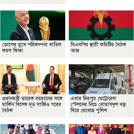
তোপের মুখে পরিকল্পনা বাতিল
বিএনপির স্থায়ী কমিটির বৈঠক
করল ফিফা
আজ
প্রধানমন্ত্রী তারেক রহমানের সঙ্গে
এবার মিরপুর মেট্রোরেল
মার্কিন বিশেষ দূত সার্জিও গরের
স্টেশনের নিচে বোমাসদৃশ বস্তু
বৈঠক
ঘিরে রেখেছে পুলিশ