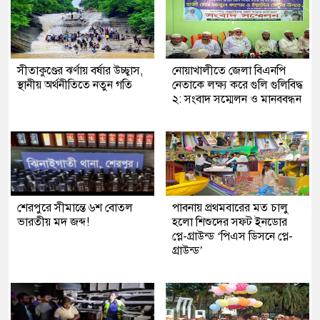
সীতাকুণ্ডের ঝর্ণায় বর্ষার উচ্ছ্বাস,
নোয়াখালীতে জেলা বিএনপি
স্থানীয় অর্থনীতিতে নতুন গতি
নেতাকে লক্ষ্য করে গুলি গুলিবিদ্ধ
২: সংবাদ সম্মেলন ও মানববন্ধন
শেরপুরে সীমান্তে ৬শ বোতল
পাবনায় প্রথমবারের মত চালু
ভারতীয় মদ জব্দ!
হলো শিশুদের সফট ইনডোর
প্লে-গ্রাউন্ড ‘পিএস ডিসনে প্লে-
গ্রাউন্ড’