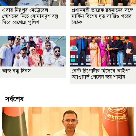
এবার মিরপুর মেট্রোরেল
প্রধানমন্ত্রী তারেক রহমানের সঙ্গে
স্টেশনের নিচে বোমাসদৃশ বস্তু
মার্কিন বিশেষ দূত সার্জিও গরের
ঘিরে রেখেছে পুলিশ
বৈঠক
আজ বন্ধু দিবস
বেস্ট রিপোর্টার হিসেবে আইপা
অ্যাওয়ার্ড পেলেন জয় শাহীন
সর্বশেষ