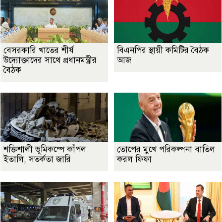
বেসরকারি খাতের শীর্ষ
বিএনপির স্থায়ী কমিটির বৈঠক
উদ্যোক্তাদের সাথে প্রধানমন্ত্রীর
আজ
বৈঠক
শক্তিশালী ভূমিকম্পে কাঁপল
তোপের মুখে পরিকল্পনা বাতিল
ইতালি, সতর্কতা জারি
করল ফিফা