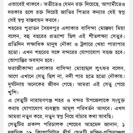
এভাবেই থাকবে। অতীতেও যেমন রক্ত দিয়েছে, আগামীতেও
দরকার হলে রক্ত দিয়েই জাতির পিতার কন্যার যেই স্বপ্ন
সেই স্বপ্ন বাস্তবায়ন করবে।
শহরের পুরাতন সৈয়দপুর এলাকার বাসিন্দা মোস্তফা মিয়া
বলেন, বহু বছরের প্রত্যাশা ছিল এই শীতলক্ষ্যা সেতুর।
প্রতিদিন লক্ষাধিক মানুষ নৌকা ও ট্রলারে খেয়া পারাপার
হতো। এখন শহরের সঙ্গে বন্দরের যোগাযোগ সহজ হবে।
ভোগান্তির অবসান হবে।
ফরাজীকান্দা এলাকার বাসিন্দা মোহাম্মদ লুৎফর বলেন,
আগে এখানে সেতু ছিল না, নদী পার হতে হতো নৌকায়।
দুর্ঘটনায় অনেকের জীবন গেছে। আমরা এই সেতু পেয়ে
খুশি।
এ সেতুটি নারায়ণগঞ্জ শহর ও বন্দর উপজেলাকে সংযুক্ত
করায় যোগাযোগ ব্যবস্থায় আমূল পরিবর্তন আসবে। এখস
আমরা নতুন করে, নতুন স্বপ্ন নিয়ে বাঁচার কথা ভাবছি।
সেতুটির প্রকল্প পরিচালক শোয়েব আহমেদ জানান, ১
দশমিক ২৯ কিলোমিটার দীর্ঘ সেতুটি দক্ষিণ-পশ্চিমাঞ্চল