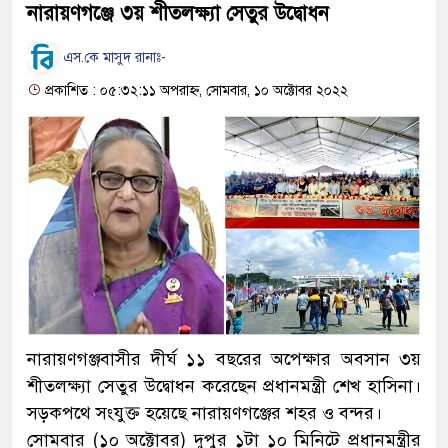
নারায়ণগঞ্জে ৩য় শীতলক্ষ্যা সেতুর উদ্বোধন
এস.কে মাসুদ রানাঃ-
প্রকাশিত : ০৫:৩২:১১ অপরাহ্ন, সোমবার, ১০ অক্টোবর ২০২২
নারায়ণগঞ্জবাসীর দীর্ঘ ১১ বছরের অপেক্ষার অবসান ৩য়
শীতলক্ষ্যা সেতুর উদ্বোধন করেছেন প্রধানমন্ত্রী শেখ হাসিনা।
সড়কপথে সংযুক্ত হয়েছে নারায়ণগঞ্জের শহর ও বন্দর।
সোমবার (১০ অক্টোবর) দুপুর ১টা ১০ মিনিটে প্রধানমন্ত্রীর