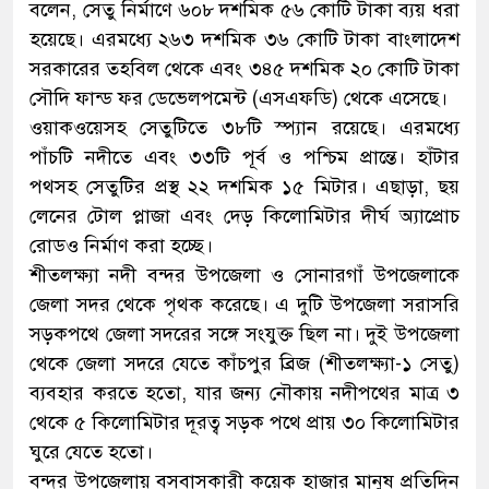
বলেন, সেতু নির্মাণে ৬০৮ দশমিক ৫৬ কোটি টাকা ব্যয় ধরা
হয়েছে। এরমধ্যে ২৬৩ দশমিক ৩৬ কোটি টাকা বাংলাদেশ
সরকারের তহবিল থেকে এবং ৩৪৫ দশমিক ২০ কোটি টাকা
সৌদি ফান্ড ফর ডেভেলপমেন্ট (এসএফডি) থেকে এসেছে।
ওয়াকওয়েসহ সেতুটিতে ৩৮টি স্প্যান রয়েছে। এরমধ্যে
পাঁচটি নদীতে এবং ৩৩টি পূর্ব ও পশ্চিম প্রান্তে। হাঁটার
পথসহ সেতুটির প্রস্থ ২২ দশমিক ১৫ মিটার। এছাড়া, ছয়
লেনের টোল প্লাজা এবং দেড় কিলোমিটার দীর্ঘ অ্যাপ্রোচ
রোডও নির্মাণ করা হচ্ছে।
শীতলক্ষ্যা নদী বন্দর উপজেলা ও সোনারগাঁ উপজেলাকে
জেলা সদর থেকে পৃথক করেছে। এ দুটি উপজেলা সরাসরি
সড়কপথে জেলা সদরের সঙ্গে সংযুক্ত ছিল না। দুই উপজেলা
থেকে জেলা সদরে যেতে কাঁচপুর ব্রিজ (শীতলক্ষ্যা-১ সেতু)
ব্যবহার করতে হতো, যার জন্য নৌকায় নদীপথের মাত্র ৩
থেকে ৫ কিলোমিটার দূরত্ব সড়ক পথে প্রায় ৩০ কিলোমিটার
ঘুরে যেতে হতো।
বন্দর উপজেলায় বসবাসকারী কয়েক হাজার মানুষ প্রতিদিন