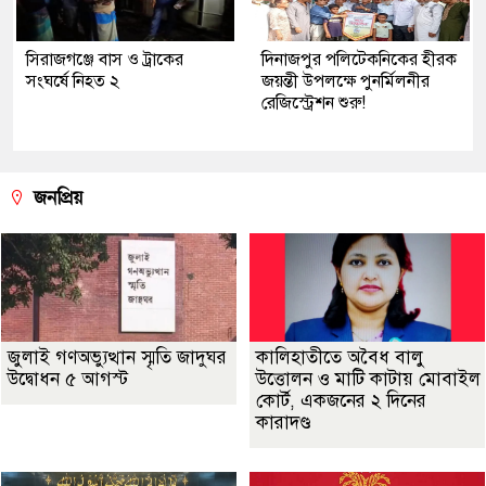
সিরাজগঞ্জে বাস ও ট্রাকের
দিনাজপুর পলিটেকনিকের হীরক
সংঘর্ষে নিহত ২
জয়ন্তী উপলক্ষে পুনর্মিলনীর
রেজিস্ট্রেশন শুরু!
জনপ্রিয়
জুলাই গণঅভ্যুত্থান স্মৃতি জাদুঘর
কালিহাতীতে অবৈধ বালু
উদ্বোধন ৫ আগস্ট
উত্তোলন ও মাটি কাটায় মোবাইল
কোর্ট, একজনের ২ দিনের
কারাদণ্ড