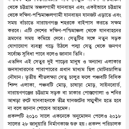
থেকে চট্টগ্রাম অঞ্চলগামী যানবাহন এবং একইভাবে চট্টগ্রাম
থেকে দক্ষিণ-পশ্চিমাঞ্চলগামী যানবাহন যানজট এড়াতে এবং
সময় বাঁচাতে নারায়ণগঞ্জ শহরকে বাইপাস করতে সক্ষম
করবে। এটি দেশের দক্ষিণ-পশ্চিমাঞ্চল থেকে যানবাহনের
ভ্রমণের সময় কমিয়ে দেবে। সেতুটির সঙ্গে নতুন সড়ক
যোগাযোগ ব্যবস্থা গড়ে উঠলে পদ্মা সেতু থেকে জনগণ
সর্বোচ্চ সুবিধা পাবে বলেও জানান তিনি।
এতদিন এই সেতুর দুই পাড়ের মানুষ ও অন্যান্য এলাকার
জনসাধারণের পারাপারের প্রধান মাধ্যম ছিল মোটরচালিত
নৌযান। তৃতীয় শীতলক্ষ্যা সেতু চালুর ফলে পঞ্চবটি বিসিক
শিল্প এলাকা, পঞ্চবটি মোড়, চাষাঢ়া মোড়, সাইনবোর্ড,
নারায়ণগঞ্জের চট্টগ্রাম সড়ক বা ঢাকার পোস্তগোলা ও শনির
আখড়া রুটে যানবাহনকে তীব্র যানজটের সম্মুখীন হতে হবে
না বলে জানান শোয়েব আহমেদ।
প্রকল্পটি ২০১০ সালে একনেকে অনুমোদন পেলেও ২০১৮
সালের ২৮ জানুয়ারি নির্মাণকাজ শুরু হয়। প্রকল্প পরিচালক