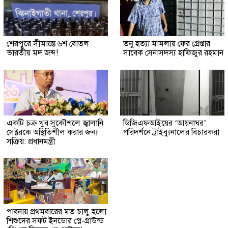
শেরপুরে সীমান্তে ৬শ বোতল
তনু হত্যা মামলায় ফের গ্রেপ্তার
ভারতীয় মদ জব্দ!
সাবেক সেনাসদস্য হাফিজুর রহমান
একটি চক্র খুব সুকৌশলে জ্বালানি
ডিজিএফআইয়ের ‘আয়নাঘর’
সেক্টরকে অস্থিতিশীল করার জন্য
পরিদর্শনে ট্রাইব্যুনালের বিচারকরা
সক্রিয়: প্রধানমন্ত্রী
পাবনায় প্রথমবারের মত চালু হলো
শিশুদের সফট ইনডোর প্লে-গ্রাউন্ড