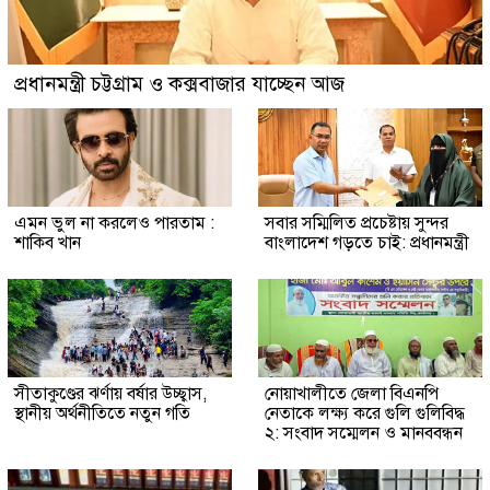
প্রধানমন্ত্রী চট্টগ্রাম ও কক্সবাজার যাচ্ছেন আজ
এমন ভুল না করলেও পারতাম :
সবার সম্মিলিত প্রচেষ্টায় সুন্দর
শাকিব খান
বাংলাদেশ গড়তে চাই: প্রধানমন্ত্রী
সীতাকুণ্ডের ঝর্ণায় বর্ষার উচ্ছ্বাস,
নোয়াখালীতে জেলা বিএনপি
স্থানীয় অর্থনীতিতে নতুন গতি
নেতাকে লক্ষ্য করে গুলি গুলিবিদ্ধ
২: সংবাদ সম্মেলন ও মানববন্ধন