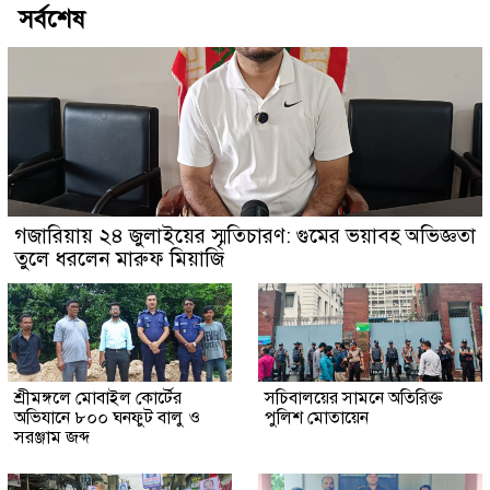
সর্বশেষ
গজারিয়ায় ২৪ জুলাইয়ের স্মৃতিচারণ: গুমের ভয়াবহ অভিজ্ঞতা
তুলে ধরলেন মারুফ মিয়াজি
শ্রীমঙ্গলে মোবাইল কোর্টের
সচিবালয়ের সামনে অতিরিক্ত
অভিযানে ৮০০ ঘনফুট বালু ও
পুলিশ মোতায়েন
সরঞ্জাম জব্দ