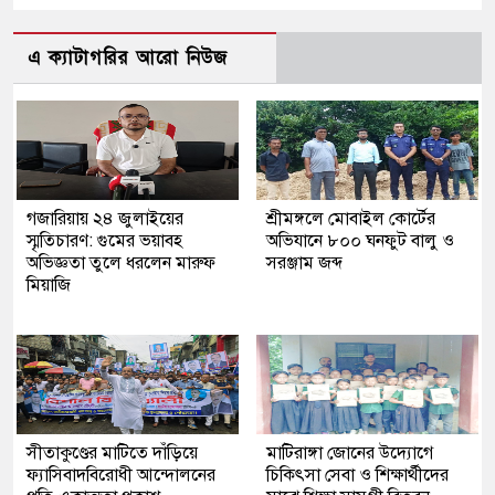
এ ক্যাটাগরির আরো নিউজ
গজারিয়ায় ২৪ জুলাইয়ের
শ্রীমঙ্গলে মোবাইল কোর্টের
স্মৃতিচারণ: গুমের ভয়াবহ
অভিযানে ৮০০ ঘনফুট বালু ও
অভিজ্ঞতা তুলে ধরলেন মারুফ
সরঞ্জাম জব্দ
মিয়াজি
সীতাকুণ্ডের মাটিতে দাঁড়িয়ে
মাটিরাঙ্গা জোনের উদ্যোগে
ফ্যাসিবাদবিরোধী আন্দোলনের
চিকিৎসা সেবা ও শিক্ষার্থীদের