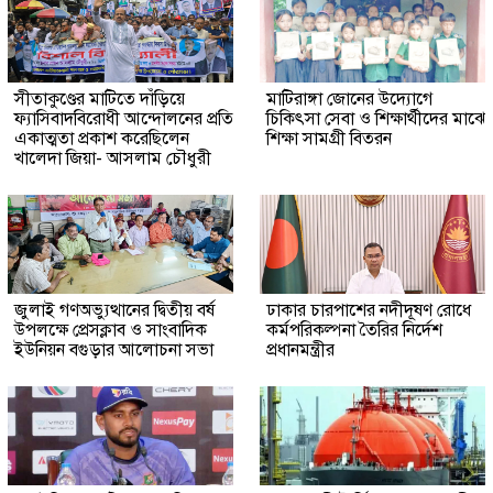
সীতাকুণ্ডের মাটিতে দাঁড়িয়ে
মাটিরাঙ্গা জোনের উদ্যোগে
ফ্যাসিবাদবিরোধী আন্দোলনের প্রতি
চিকিৎসা সেবা ও শিক্ষার্থীদের মাঝে
একাত্মতা প্রকাশ করেছিলেন
শিক্ষা সামগ্রী বিতরন
খালেদা জিয়া- আসলাম চৌধুরী
জুলাই গণঅভ্যুত্থানের দ্বিতীয় বর্ষ
ঢাকার চারপাশের নদীদূষণ রোধে
উপলক্ষে প্রেসক্লাব ও সাংবাদিক
কর্মপরিকল্পনা তৈরির নির্দেশ
ইউনিয়ন বগুড়ার আলোচনা সভা
প্রধানমন্ত্রীর