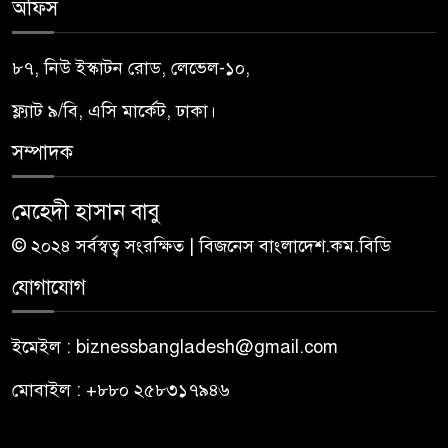
অফিস
৮৭, নিউ ইস্কাটন রোড, লেভেল-১০,
ফ্ল্যাট ৯/বি, এসি মার্কেট, ঢাকা।
সম্পাদক
মেহেদী হাসান বাবু
© ২০২৪ সর্বস্বত্ব সংরক্ষিত | বিজনেস বাংলাদেশ.কম.বিডি
যোগাযোগ
ইমেইল : biznessbangladesh@gmail.com
মোবাইল : +৮৮০ ২৫৮৩১৭৯৪৬