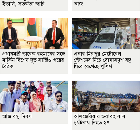
ইতালি, সতর্কতা জারি
আজ
প্রধানমন্ত্রী তারেক রহমানের সঙ্গে
এবার মিরপুর মেট্রোরেল
মার্কিন বিশেষ দূত সার্জিও গরের
স্টেশনের নিচে বোমাসদৃশ বস্তু
বৈঠক
ঘিরে রেখেছে পুলিশ
আজ বন্ধু দিবস
আলজেরিয়ায় ভয়াবহ বাস
দুর্ঘটনায় নিহত ২৭