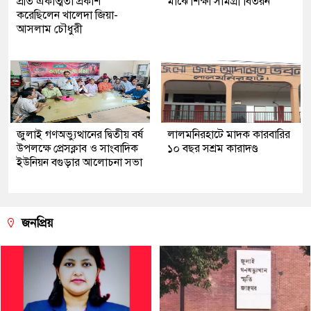
প্রতি একাত্মতা প্রকাশ
মাঝে শিক্ষা সামগ্রী বিতরন
করেছিলেন খালেদা জিয়া-
আসলাম চৌধুরী
জুলাই গণঅভ্যুত্থানের দ্বিতীয় বর্ষ
লালমনিরহাটে মাদক কারবারির
উপলক্ষে প্রেসক্লাব ও সাংবাদিক
১০ বছর সশ্রম কারাদণ্ড
ইউনিয়ন বগুড়ার আলোচনা সভা
জনপ্রিয়