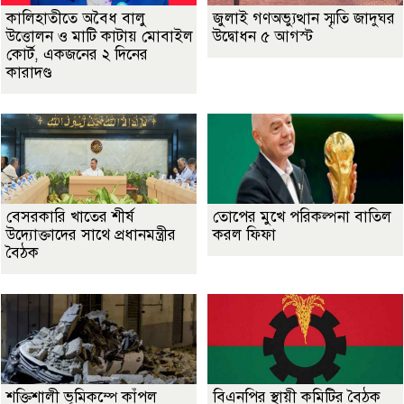
কালিহাতীতে অবৈধ বালু
জুলাই গণঅভ্যুত্থান স্মৃতি জাদুঘর
উত্তোলন ও মাটি কাটায় মোবাইল
উদ্বোধন ৫ আগস্ট
কোর্ট, একজনের ২ দিনের
কারাদণ্ড
বেসরকারি খাতের শীর্ষ
তোপের মুখে পরিকল্পনা বাতিল
উদ্যোক্তাদের সাথে প্রধানমন্ত্রীর
করল ফিফা
বৈঠক
শক্তিশালী ভূমিকম্পে কাঁপল
বিএনপির স্থায়ী কমিটির বৈঠক