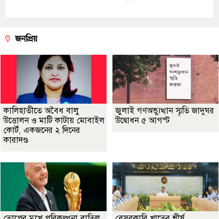
জনপ্রিয়
কালিহাতীতে অবৈধ বালু
জুলাই গণঅভ্যুত্থান স্মৃতি জাদুঘর
উত্তোলন ও মাটি কাটায় মোবাইল
উদ্বোধন ৫ আগস্ট
কোর্ট, একজনের ২ দিনের
কারাদণ্ড
তোপের মুখে পরিকল্পনা বাতিল
বেসরকারি খাতের শীর্ষ