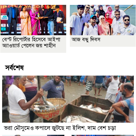
বেস্ট রিপোর্টার হিসেবে আইপা
আজ বন্ধু দিবস
অ্যাওয়ার্ড পেলেন জয় শাহীন
সর্বশেষ
ভরা মৌসুমেও কপালে জুটছে না ইলিশ, দাম বেশ চড়া