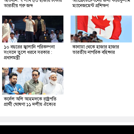
অভিযান: ৭ লাখ ৫০ হাজার টাকার
অ্যাক্রেডিটেশনের জন্য কারিকুলাম
ভারতীয় গরু জব্দ
ম্যানেজমেন্ট প্রশিক্ষণ
১০ বছরের জ্বালানি পরিকল্পনা
কানাডা থেকে হাজার হাজার
সংসদে তুলে ধরবে সরকার :
ভারতীয় নাগরিক বহিষ্কার
প্রধানমন্ত্রী
কর্নেল অলি আহমদকে রাষ্ট্রপতি
প্রার্থী ঘোষণা ১১ দলীয় ঐক্যের