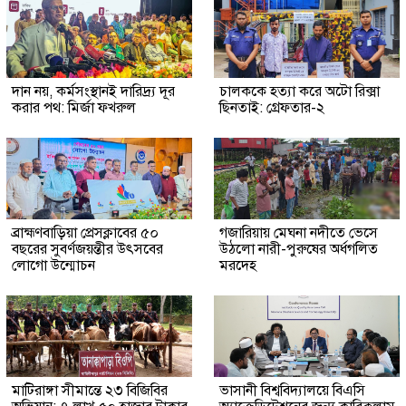
দান নয়, কর্মসংস্থানই দারিদ্র্য দূর
চালককে হত্যা করে অটো রিক্সা
করার পথ: মির্জা ফখরুল
ছিনতাই: গ্রেফতার-২
ব্রাহ্মণবাড়িয়া প্রেসক্লাবের ৫০
গজারিয়ায় মেঘনা নদীতে ভেসে
বছরের সুবর্ণজয়ন্তীর উৎসবের
উঠলো নারী-পুরুষের অর্ধগলিত
লোগো উন্মোচন
মরদেহ
মাটিরাঙ্গা সীমান্তে ২৩ বিজিবির
ভাসানী বিশ্ববিদ্যালয়ে বিএসি