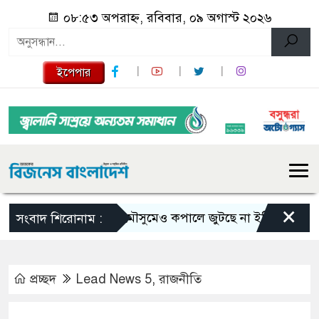
০৮:৫৩ অপরাহ্ন, রবিবার, ০৯ অগাস্ট ২০২৬
ইপেপার
×
ভরা মৌসুমেও কপালে জুটছে না ইলিশ, দাম বেশ চড়া
সংবাদ শিরোনাম :
প্রচ্ছদ
Lead News 5
,
রাজনীতি