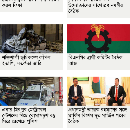
করল ফিফা
উদ্যোক্তাদের সাথে প্রধানমন্ত্রীর
বৈঠক
শক্তিশালী ভূমিকম্পে কাঁপল
বিএনপির স্থায়ী কমিটির বৈঠক
ইতালি, সতর্কতা জারি
আজ
এবার মিরপুর মেট্রোরেল
প্রধানমন্ত্রী তারেক রহমানের সঙ্গে
স্টেশনের নিচে বোমাসদৃশ বস্তু
মার্কিন বিশেষ দূত সার্জিও গরের
ঘিরে রেখেছে পুলিশ
বৈঠক