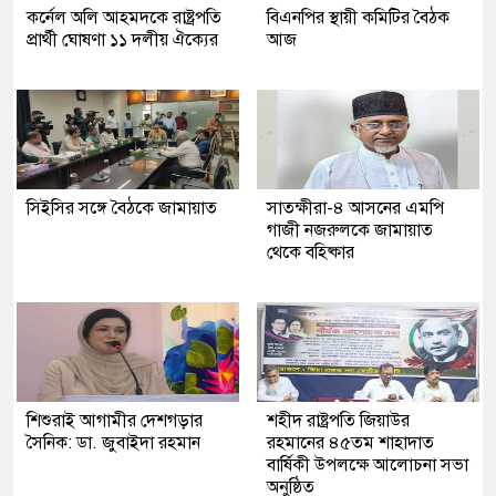
কর্নেল অলি আহমদকে রাষ্ট্রপতি
বিএনপির স্থায়ী কমিটির বৈঠক
প্রার্থী ঘোষণা ১১ দলীয় ঐক্যের
আজ
সিইসির সঙ্গে বৈঠকে জামায়াত
সাতক্ষীরা-৪ আসনের এমপি
গাজী নজরুলকে জামায়াত
থেকে বহিষ্কার
শিশুরাই আগামীর দেশগড়ার
শহীদ রাষ্ট্রপতি জিয়াউর
সৈনিক: ডা. জুবাইদা রহমান
রহমানের ৪৫তম শাহাদাত
বার্ষিকী উপলক্ষে আলোচনা সভা
অনুষ্ঠিত