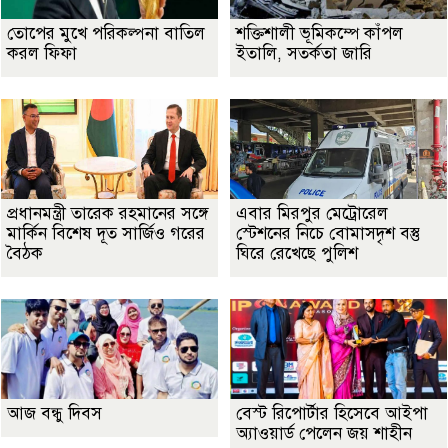
তোপের মুখে পরিকল্পনা বাতিল
শক্তিশালী ভূমিকম্পে কাঁপল
করল ফিফা
ইতালি, সতর্কতা জারি
প্রধানমন্ত্রী তারেক রহমানের সঙ্গে
এবার মিরপুর মেট্রোরেল
মার্কিন বিশেষ দূত সার্জিও গরের
স্টেশনের নিচে বোমাসদৃশ বস্তু
বৈঠক
ঘিরে রেখেছে পুলিশ
আজ বন্ধু দিবস
বেস্ট রিপোর্টার হিসেবে আইপা
অ্যাওয়ার্ড পেলেন জয় শাহীন