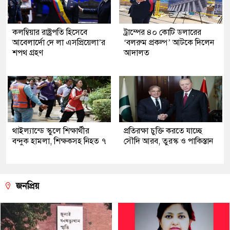
কলম্বিয়ার রাষ্ট্রপতি হিসেবে
ট্রাম্পের ৪০ কোটি ডলারের
আবেলার্দো দে লা এসপ্রিয়েলা’র
‘বলরুম প্রকল্প’ আটকে দিলেন
শপথ গ্রহণ
আদালত
থাইল্যান্ডে স্কুলে শিক্ষার্থীর
প্রতিরক্ষা চুক্তি করতে যাচ্ছে
বন্দুক হামলা, শিক্ষকসহ নিহত ৭
সৌদি আরব, তুরস্ক ও পাকিস্তান
জনপ্রিয়