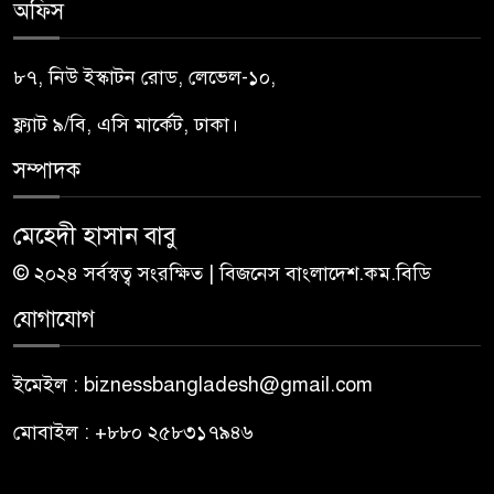
অফিস
৮৭, নিউ ইস্কাটন রোড, লেভেল-১০,
ফ্ল্যাট ৯/বি, এসি মার্কেট, ঢাকা।
সম্পাদক
মেহেদী হাসান বাবু
© ২০২৪ সর্বস্বত্ব সংরক্ষিত | বিজনেস বাংলাদেশ.কম.বিডি
যোগাযোগ
ইমেইল : biznessbangladesh@gmail.com
মোবাইল : +৮৮০ ২৫৮৩১৭৯৪৬