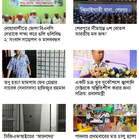
নোয়াখালীতে জেলা বিএনপি
শেরপুরে সীমান্তে ৬শ বোতল
নেতাকে লক্ষ্য করে গুলি গুলিবিদ্ধ
ভারতীয় মদ জব্দ!
২: সংবাদ সম্মেলন ও মানববন্ধন
তনু হত্যা মামলায় ফের গ্রেপ্তার
একটি চক্র খুব সুকৌশলে জ্বালানি
সাবেক সেনাসদস্য হাফিজুর রহমান
সেক্টরকে অস্থিতিশীল করার জন্য
সক্রিয়: প্রধানমন্ত্রী
ডিজিএফআইয়ের ‘আয়নাঘর’
পাবনায় প্রথমবারের মত চালু হলো