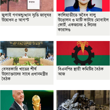
জুলাই গণঅভ্যুত্থান স্মৃতি জাদুঘর
কালিহাতীতে অবৈধ বালু
উদ্বোধন ৫ আগস্ট
উত্তোলন ও মাটি কাটায় মোবাইল
কোর্ট, একজনের ২ দিনের
কারাদণ্ড
বেসরকারি খাতের শীর্ষ
বিএনপির স্থায়ী কমিটির বৈঠক
উদ্যোক্তাদের সাথে প্রধানমন্ত্রীর
আজ
বৈঠক