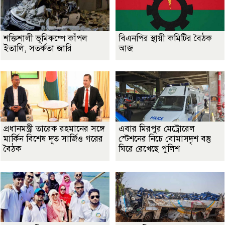
শক্তিশালী ভূমিকম্পে কাঁপল
বিএনপির স্থায়ী কমিটির বৈঠক
ইতালি, সতর্কতা জারি
আজ
প্রধানমন্ত্রী তারেক রহমানের সঙ্গে
এবার মিরপুর মেট্রোরেল
মার্কিন বিশেষ দূত সার্জিও গরের
স্টেশনের নিচে বোমাসদৃশ বস্তু
বৈঠক
ঘিরে রেখেছে পুলিশ