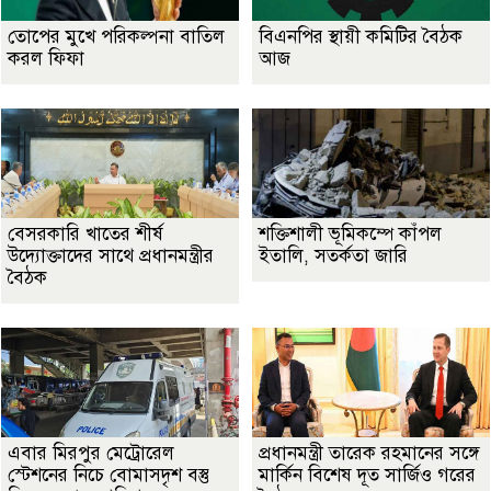
তোপের মুখে পরিকল্পনা বাতিল
বিএনপির স্থায়ী কমিটির বৈঠক
করল ফিফা
আজ
বেসরকারি খাতের শীর্ষ
শক্তিশালী ভূমিকম্পে কাঁপল
উদ্যোক্তাদের সাথে প্রধানমন্ত্রীর
ইতালি, সতর্কতা জারি
বৈঠক
এবার মিরপুর মেট্রোরেল
প্রধানমন্ত্রী তারেক রহমানের সঙ্গে
স্টেশনের নিচে বোমাসদৃশ বস্তু
মার্কিন বিশেষ দূত সার্জিও গরের