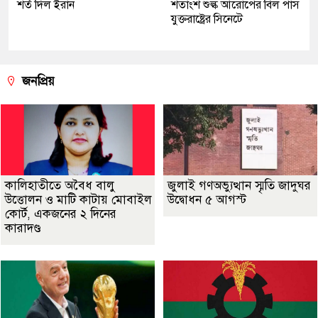
শর্ত দিল ইরান
শতাংশ শুল্ক আরোপের বিল পাস
যুক্তরাষ্ট্রের সিনেটে
জনপ্রিয়
কালিহাতীতে অবৈধ বালু
জুলাই গণঅভ্যুত্থান স্মৃতি জাদুঘর
উত্তোলন ও মাটি কাটায় মোবাইল
উদ্বোধন ৫ আগস্ট
কোর্ট, একজনের ২ দিনের
কারাদণ্ড