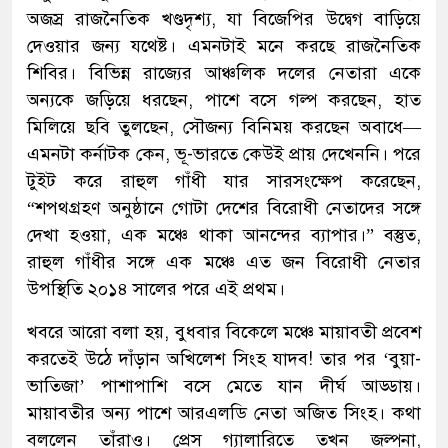
অজস্র রাজনৈতিক খণ্ডদৃশ্য, যা বিজেপির উদ্বেগ বাড়িয়ে
দেওয়ার জন্য যথেষ্ট। এমনটাই মনে করছে রাজনৈতিক
শিবির। বিভিন্ন রাজ্যের আঞ্চলিক দলের নেতারা একে
অন্যকে জড়িয়ে ধরছেন, পাশে বসে গল্প করছেন, হাত
মিলিয়ে ছবি তুলছেন, সৌজন্য বিনিময় করছেন অবাধে—
এমনটা কর্নাটক কেন, ভূ-ভারতে কেউই প্রায় দেখেননি। পরে
টুইট করে রাহুল গাঁধী যার সারসংক্ষেপ করেছেন,
“শপথগ্রহণ অনুষ্ঠানে গোটা দেশের বিরোধী নেতাদের সঙ্গে
দেখা হওয়া, এক মঞ্চে থাকা আনন্দের ব্যাপার।” বস্তুত,
রাহুল গাঁধীর সঙ্গে এক মঞ্চে এত জন বিরোধী নেতার
উপস্থিতি ২০১৪ সালের পরে এই প্রথম।
খবরে আরো বলা হয়, বুধবার বিকেলে মঞ্চে মায়াবতী প্রবেশ
করতেই উঠে দাঁড়ান অখিলেশ সিংহ যাদব! তার পর ‘বুয়া-
ভাতিজা’ পাশাপাশি বসে মেতে যান দীর্ঘ আড্ডায়।
মায়াবতীর অন্য পাশে আরএলডি নেতা অজিত সিংহ। কথা
বললেন তাঁরাও। প্রেস গ্যালারিতে তখন জল্পনা,