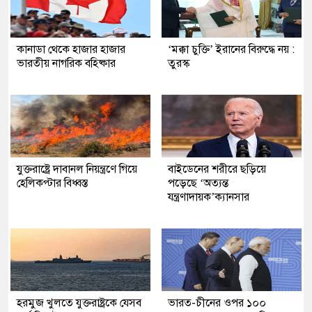
কানাডা থেকে হাজার হাজার
‘মক্কা চুক্তি’ ইরানের বিরুদ্ধে নয় :
ভারতীয় নাগরিক বহিষ্কার
তুরস্ক
যুক্তরাষ্ট্রে দাবানল নিয়ন্ত্রণে গিয়ে
বাইডেনের শরীরে ছড়িয়ে
হেলিকপ্টার বিধ্বস্ত
পড়েছে ‘অত্যন্ত
যন্ত্রণাদায়ক’ক্যানসার
হরমুজ খুলতে যুক্তরাষ্ট্রকে যেসব
ভারত-চীনের ওপর ১০০