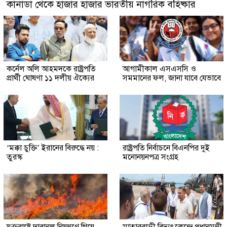
কানাডা থেকে হাজার হাজার ভারতীয় নাগরিক বহিষ্কার
কর্নেল অলি আহমদকে রাষ্ট্রপতি
আগামীকাল এসএসসি ও
প্রার্থী ঘোষণা ১১ দলীয় ঐক্যের
সমমানের ফল, জানা যাবে যেভাবে
‘মক্কা চুক্তি’ ইরানের বিরুদ্ধে নয় :
রাষ্ট্রপতি নির্বাচনে বিএনপির দুই
তুরস্ক
মনোনয়নপত্র সংগ্রহ
যুক্তরাষ্ট্রে দাবানল নিয়ন্ত্রণে গিয়ে
মাতারবাড়ী বিদ্যুৎকেন্দ্রে প্রধানমন্ত্রী