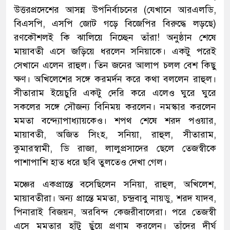
উত্তরপ্রদেশের আসন্ন উপনির্বাচনের (যেখানে আরএলডি,
বিএসপি, এসপি জোট গড়ে বিজেপির বিরুদ্ধে লড়ছে)
রণকৌশলই কি ঝালিয়ে নিচ্ছেন তাঁরা! অনুষ্ঠান শেষে
মায়াবতী এসে জড়িয়ে ধরলেন সনিয়াকে। একটু পরেই
সেখানে এলেন রাহুল। তিন জনের আলাপ চলল বেশ কিছু
ক্ষণ। অখিলেশের সঙ্গে করমর্দন করে কথা বললেন রাহুল।
সীতারাম ইয়েচুরি একটু দেরি করে এলেও ঘুরে ঘুরে
সকলের সঙ্গে সৌজন্য বিনিময় করলেন। নমস্কার করলেন
মমতা বন্দ্যোপাধ্যায়কেও। শপথ শেষে শরদ পওয়ার,
মায়াবতী, অজিত সিংহ, সনিয়া, রাহুল, সীতারাম,
কুমারস্বামী, ডি রাজা, লালুপ্রসাদের ছেলে তেজস্বীকে
পাশাপাশি হাত ধরে ছবি তুলতেও দেখা গেল।
মঞ্চের একপ্রান্তে বসেছিলেন সনিয়া, রাহুল, অখিলেশ,
মায়াবতীরা। অন্য প্রান্তে মমতা, চন্দ্রবাবু নায়ডু, শরদ যাদব,
পিনারাই বিজয়ন, অরবিন্দ কেজরীবালেরা। পরে তেজস্বী
এসে মমতার হাঁটু ছুঁয়ে প্রণাম করলেন। তাঁদের দীর্ঘ