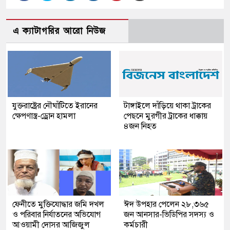
এ ক্যাটাগরির আরো নিউজ
যুক্তরাষ্ট্রের নৌঘাঁটিতে ইরানের
টাঙ্গাইলে দাঁড়িয়ে থাকা ট্রাকের
ক্ষেপণাস্ত্র-ড্রোন হামলা
পেছনে মুরগীর ট্রাকের ধাক্কায়
৪জন নিহত
ফেনীতে মুক্তিযোদ্ধার জমি দখল
ঈদ উপহার পেলেন ২৮,৩৬৫
ও পরিবার নির্যাতনের অভিযোগ
জন আনসার-ভিডিপির সদস্য ও
আওয়ামী দোসর আজিজুল
কর্মচারী