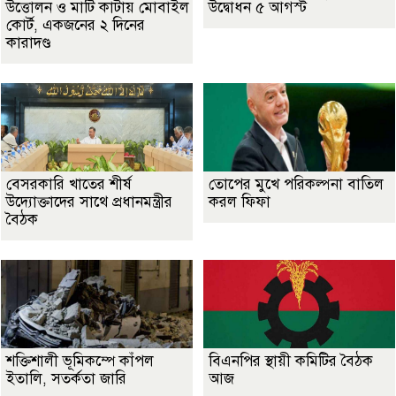
উত্তোলন ও মাটি কাটায় মোবাইল
উদ্বোধন ৫ আগস্ট
কোর্ট, একজনের ২ দিনের
কারাদণ্ড
বেসরকারি খাতের শীর্ষ
তোপের মুখে পরিকল্পনা বাতিল
উদ্যোক্তাদের সাথে প্রধানমন্ত্রীর
করল ফিফা
বৈঠক
শক্তিশালী ভূমিকম্পে কাঁপল
বিএনপির স্থায়ী কমিটির বৈঠক
ইতালি, সতর্কতা জারি
আজ