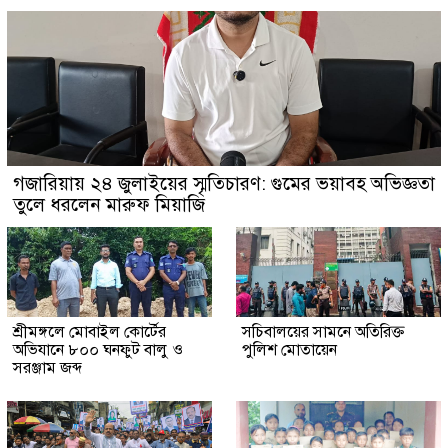
গজারিয়ায় ২৪ জুলাইয়ের স্মৃতিচারণ: গুমের ভয়াবহ অভিজ্ঞতা
তুলে ধরলেন মারুফ মিয়াজি
শ্রীমঙ্গলে মোবাইল কোর্টের
সচিবালয়ের সামনে অতিরিক্ত
অভিযানে ৮০০ ঘনফুট বালু ও
পুলিশ মোতায়েন
সরঞ্জাম জব্দ