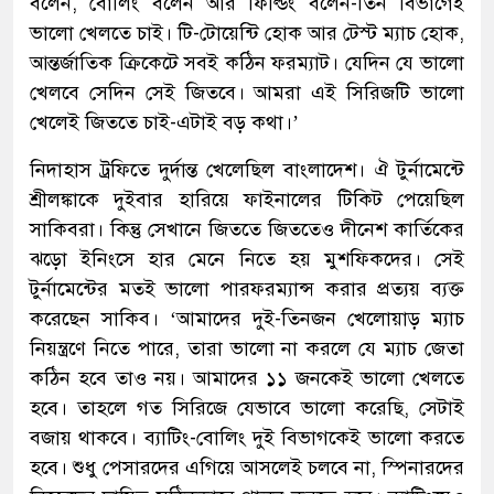
বলেন, বোলিং বলেন আর ফিল্ডিং বলেন-তিন বিভাগেই
ভালো খেলতে চাই। টি-টোয়েন্টি হোক আর টেস্ট ম্যাচ হোক,
আন্তর্জাতিক ক্রিকেটে সবই কঠিন ফরম্যাট। যেদিন যে ভালো
খেলবে সেদিন সেই জিতবে। আমরা এই সিরিজটি ভালো
খেলেই জিততে চাই-এটাই বড় কথা।’
নিদাহাস ট্রফিতে দুর্দান্ত খেলেছিল বাংলাদেশ। ঐ টুর্নামেন্টে
শ্রীলঙ্কাকে দুইবার হারিয়ে ফাইনালের টিকিট পেয়েছিল
সাকিবরা। কিন্তু সেখানে জিততে জিততেও দীনেশ কার্তিকের
ঝড়ো ইনিংসে হার মেনে নিতে হয় মুশফিকদের। সেই
টুর্নামেন্টের মতই ভালো পারফরম্যান্স করার প্রত্যয় ব্যক্ত
করেছেন সাকিব। ‘আমাদের দুই-তিনজন খেলোয়াড় ম্যাচ
নিয়ন্ত্রণে নিতে পারে, তারা ভালো না করলে যে ম্যাচ জেতা
কঠিন হবে তাও নয়। আমাদের ১১ জনকেই ভালো খেলতে
হবে। তাহলে গত সিরিজে যেভাবে ভালো করেছি, সেটাই
বজায় থাকবে। ব্যাটিং-বোলিং দুই বিভাগকেই ভালো করতে
হবে। শুধু পেসারদের এগিয়ে আসলেই চলবে না, স্পিনারদের