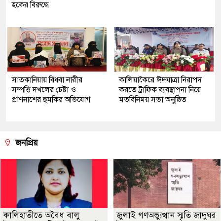
হকের বিরুদ্ধে
সাতকানিয়ায় বিধবা নারীর
কালিয়াকৈরে ঈদযাত্রা নিরাপদ
সম্পত্তি দখলের চেষ্টা ও
করতে ট্রাফিক ব্যবস্থাপনা নিয়ে
প্রাণনাশের হুমকির অভিযোগ
মতবিনিময় সভা অনুষ্ঠিত
জনপ্রিয়
কালিহাতীতে অবৈধ বালু
জুলাই গণঅভ্যুত্থান স্মৃতি জাদুঘর