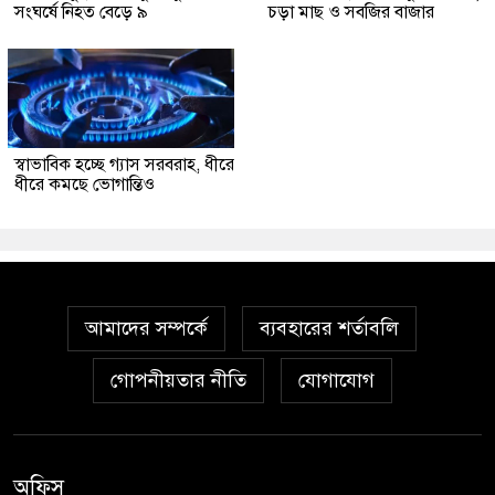
সংঘর্ষে নিহত বেড়ে ৯
চড়া মাছ ও সবজির বাজার
স্বাভাবিক হচ্ছে গ্যাস সরবরাহ, ধীরে
ধীরে কমছে ভোগান্তিও
আমাদের সম্পর্কে
ব্যবহারের শর্তাবলি
গোপনীয়তার নীতি
যোগাযোগ
অফিস