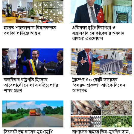
হযরত শাহজালাল বিমানবন্দরে
প্রতিরক্ষা চুক্তি নিরাপত্তা ও
বলাকা লাউঞ্জে আগুন
সন্ত্রাসবাদ মোকাবেলায় অবদান
রাখবে: এরদোয়ান
কলম্বিয়ার রাষ্ট্রপতি হিসেবে
ট্রাম্পের ৪০ কোটি ডলারের
আবেলার্দো দে লা এসপ্রিয়েলা’র
‘বলরুম প্রকল্প’ আটকে দিলেন
শপথ গ্রহণ
আদালত
সিলেটে দুই বাসের মুখোমুখি
নাগালের বাইরে ডিম-মুরগির দাম,