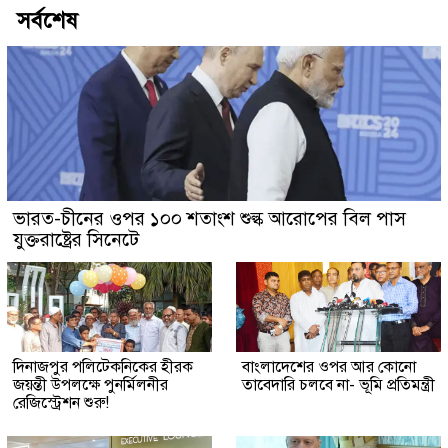
সর্বশেষ
ভারত-চীনের ওপর ১০০ শতাংশ শুল্ক আরোপের বিল পাস
যুক্তরাষ্ট্রের সিনেটে
দিনাজপুর পলিটেকনিকের হীরক
বাংলাদেশের ওপর আর কোনো
জয়ন্তী উপলক্ষে পুনর্মিলনীর
তাবেদারি চলবে না- ভূমি প্রতিমন্ত্রী
রেজিস্ট্রেশন শুরু!