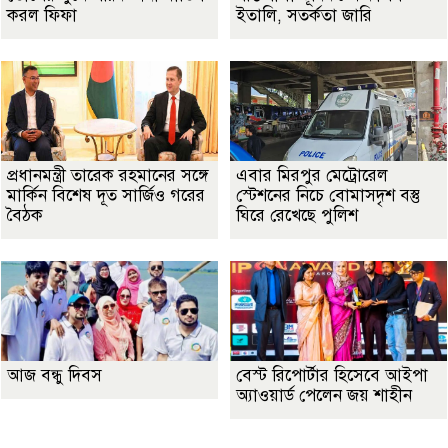
করল ফিফা
ইতালি, সতর্কতা জারি
প্রধানমন্ত্রী তারেক রহমানের সঙ্গে
এবার মিরপুর মেট্রোরেল
মার্কিন বিশেষ দূত সার্জিও গরের
স্টেশনের নিচে বোমাসদৃশ বস্তু
বৈঠক
ঘিরে রেখেছে পুলিশ
আজ বন্ধু দিবস
বেস্ট রিপোর্টার হিসেবে আইপা
অ্যাওয়ার্ড পেলেন জয় শাহীন