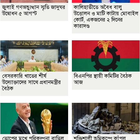
জুলাই গণঅভ্যুত্থান স্মৃতি জাদুঘর
কালিহাতীতে অবৈধ বালু
উদ্বোধন ৫ আগস্ট
উত্তোলন ও মাটি কাটায় মোবাইল
কোর্ট, একজনের ২ দিনের
কারাদণ্ড
বেসরকারি খাতের শীর্ষ
বিএনপির স্থায়ী কমিটির বৈঠক
উদ্যোক্তাদের সাথে প্রধানমন্ত্রীর
আজ
বৈঠক
তোপের মুখে পরিকল্পনা বাতিল
শক্তিশালী ভূমিকম্পে কাঁপল