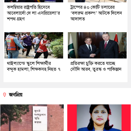
কলম্বিয়ার রাষ্ট্রপতি হিসেবে
ট্রাম্পের ৪০ কোটি ডলারের
আবেলার্দো দে লা এসপ্রিয়েলা’র
‘বলরুম প্রকল্প’ আটকে দিলেন
শপথ গ্রহণ
আদালত
থাইল্যান্ডে স্কুলে শিক্ষার্থীর
প্রতিরক্ষা চুক্তি করতে যাচ্ছে
বন্দুক হামলা, শিক্ষকসহ নিহত ৭
সৌদি আরব, তুরস্ক ও পাকিস্তান
জনপ্রিয়