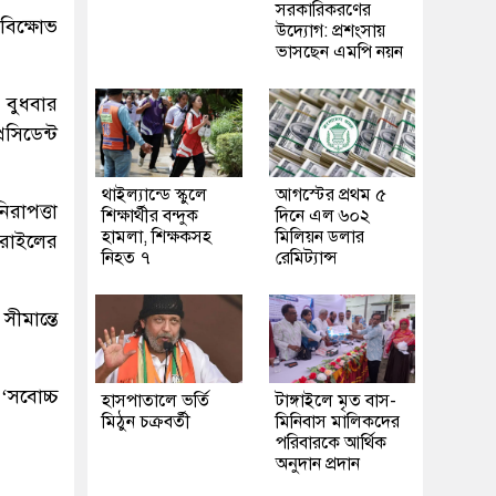
সরকারিকরণের
বিক্ষোভ
উদ্যোগ: প্রশংসায়
ভাসছেন এমপি নয়ন
 বুধবার
সিডেন্ট
থাইল্যান্ডে স্কুলে
আগস্টের প্রথম ৫
রাপত্তা
শিক্ষার্থীর বন্দুক
দিনে এল ৬০২
হামলা, শিক্ষকসহ
মিলিয়ন ডলার
ইসরাইলের
নিহত ৭
রেমিট্যান্স
ীমান্তে
 ‘সবোচ্চ
হাসপাতালে ভর্তি
টাঙ্গাইলে মৃত বাস-
মিঠুন চক্রবর্তী
মিনিবাস মালিকদের
পরিবারকে আর্থিক
অনুদান প্রদান