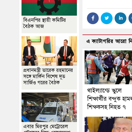
বিএনপির স্থায়ী কমিটির
বৈঠক আজ
এ ক্যাটাগরির আরো 
প্রধানমন্ত্রী তারেক রহমানের
সঙ্গে মার্কিন বিশেষ দূত
সার্জিও গরের বৈঠক
থাইল্যান্ডে স্কুলে
শিক্ষার্থীর বন্দুক হাম
শিক্ষকসহ নিহত ৭
এবার মিরপুর মেট্রোরেল