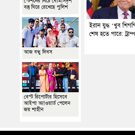
স্টেশনের নিচে বোমাসদৃশ
বস্তু ঘিরে রেখেছে পুলিশ
ইরান যুদ্ধ ‘খুব শিগ
শেষ হতে পারে: ট্রাম্
আজ বন্ধু দিবস
বেস্ট রিপোর্টার হিসেবে
আইপা অ্যাওয়ার্ড পেলেন
জয় শাহীন