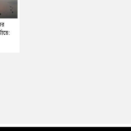
ের
্যায়ে: