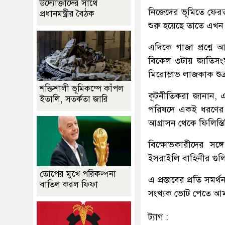
উদ্যোক্তাদের সাথে
নিজেদের ভূমিতে ফেরত
প্রধানমন্ত্রীর বৈঠক
শুরু হয়েছে তাতে এখন প
এদিকে গাজা প্রশ্নে 
বিকেল ৩টায় জাতিসংঘ 
মিরোস্লাভ লাজকাক শু
শক্তিশালী ভূমিকম্পে কাঁপল
কূটনীতিকরা জানান, এ 
ইতালি, সতর্কতা জারি
পরিষদে একই ধরণের একট
আগ্রাসন থেকে ফিলিস্
বিক্ষোভকারীদের সঙ্গে
ইসরাইলি বাহিনীর গুল
তোপের মুখে পরিকল্পনা
এ প্রস্তাবের প্রতি সম
বাতিল করল ফিফা
সংখ্যক ভোট পেতে আম
ট্যাগ :