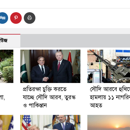
নিউজ
প্রতিরক্ষা চুক্তি করতে
সৌদি আরবে হুথি
লা,
যাচ্ছে সৌদি আরব, তুরস্ক
হামলায় ১১ নাগরি
ও পাকিস্তান
আহত