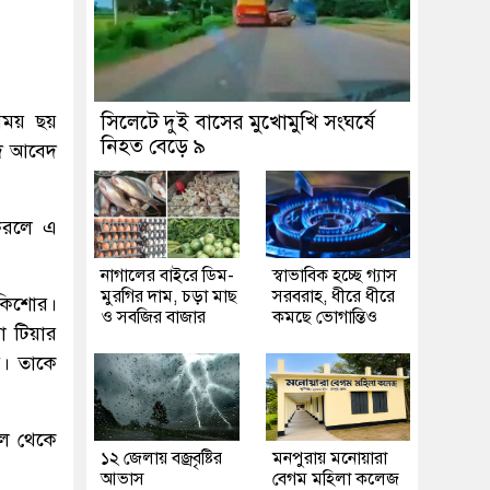
এসময় ছয়
সিলেটে দুই বাসের মুখোমুখি সংঘর্ষে
নিহত বেড়ে ৯
মদ আবেদ
 করলে এ
নাগালের বাইরে ডিম-
স্বাভাবিক হচ্ছে গ্যাস
মুরগির দাম, চড়া মাছ
সরবরাহ, ধীরে ধীরে
 কিশোর।
ও সবজির বাজার
কমছে ভোগান্তিও
া টিয়ার
য়। তাকে
াল থেকে
১২ জেলায় বজ্রবৃষ্টির
মনপুরায় মনোয়ারা
আভাস
বেগম মহিলা কলেজ