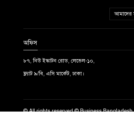
আমাদের স
অফিস
৮৭, নিউ ইস্কাটন রোড, লেভেল-১০,
ফ্ল্যাট ৯/বি, এসি মার্কেট, ঢাকা।
© All rights reserved © Business Bangladesh