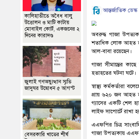
আন্তর্জাতিক ডেস্ক
কালিহাতীতে অবৈধ বালু
উত্তোলন ও মাটি কাটায়
মোবাইল কোর্ট, একজনের ২
অবরুদ্ধ গাজা উপত্য
দিনের কারাদণ্ড
শতাধিক লোক আহত হয়।
আল-বাবা রয়েছেন।
গাজা সীমান্তের কাছে
হতাহতের ঘটনা ঘটে।
জুলাই গণঅভ্যুত্থান স্মৃতি
স্বাস্থ্য কর্মকর্তা
জাদুঘর উদ্বোধন ৫ আগস্ট
প্রায় ৬২০ জন আহত হ
গ্যাসের একটি শেল হ
লাইফ সাপোর্টে রাখা হ
এএফপির চিত্র সাংবা
গাজা উপত্যকায় এএফ
বেসরকারি খাতের শীর্ষ