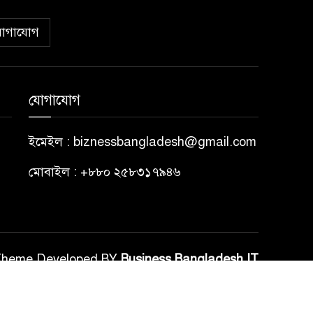
োগাযোগ
যোগাযোগ
ইমেইল : biznessbangladesh@gmail.com
মোবাইল : +৮৮০ ২৫৮৩১৭৯৪৬
Theme Developed BY
Business Bangladesh IT