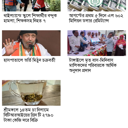
থাইল্যান্ডে স্কুলে শিক্ষার্থীর বন্দুক
আগস্টের প্রথম ৫ দিনে এল ৬০২
হামলা, শিক্ষকসহ নিহত ৭
মিলিয়ন ডলার রেমিট্যান্স
হাসপাতালে ভর্তি মিঠুন চক্রবর্তী
টাঙ্গাইলে মৃত বাস-মিনিবাস
মালিকদের পরিবারকে আর্থিক
অনুদান প্রদান
শ্রীমঙ্গলে ১৪তম চা নিলামে
বিটিআরআইয়ের গ্রিন টি ২৭৯০
টাকা কেজি দরে বিক্রি