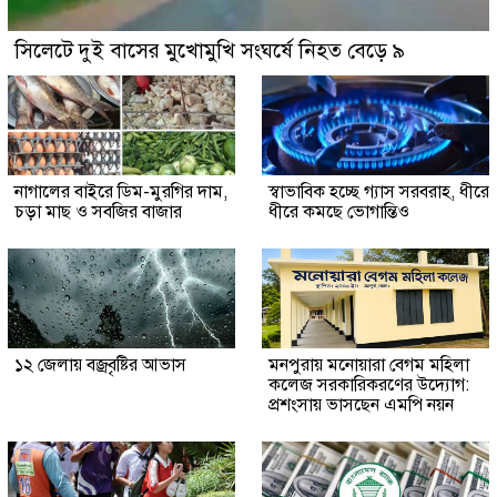
সিলেটে দুই বাসের মুখোমুখি সংঘর্ষে নিহত বেড়ে ৯
নাগালের বাইরে ডিম-মুরগির দাম,
স্বাভাবিক হচ্ছে গ্যাস সরবরাহ, ধীরে
চড়া মাছ ও সবজির বাজার
ধীরে কমছে ভোগান্তিও
১২ জেলায় বজ্রবৃষ্টির আভাস
মনপুরায় মনোয়ারা বেগম মহিলা
কলেজ সরকারিকরণের উদ্যোগ:
প্রশংসায় ভাসছেন এমপি নয়ন