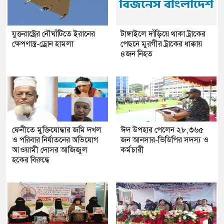
যুক্তরাষ্ট্রের নৌঘাঁটিতে ইরানের
টাঙ্গাইলে দাঁড়িয়ে থাকা ট্রাকের
ক্ষেপণাস্ত্র-ড্রোন হামলা
পেছনে মুরগীর ট্রাকের ধাক্কায়
৪জন নিহত
ফেনীতে মুক্তিযোদ্ধার জমি দখল
ঈদ উপহার পেলেন ২৮,৩৬৫
ও পরিবার নির্যাতনের অভিযোগ
জন আনসার-ভিডিপির সদস্য ও
আওয়ামী দোসর আজিজুল
কর্মচারী
হকের বিরুদ্ধে