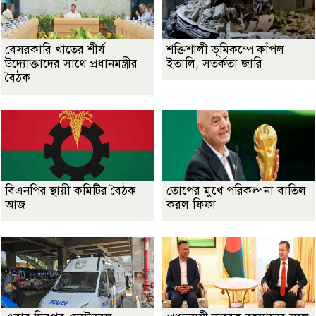
বেসরকারি খাতের শীর্ষ
শক্তিশালী ভূমিকম্পে কাঁপল
উদ্যোক্তাদের সাথে প্রধানমন্ত্রীর
ইতালি, সতর্কতা জারি
বৈঠক
বিএনপির স্থায়ী কমিটির বৈঠক
তোপের মুখে পরিকল্পনা বাতিল
আজ
করল ফিফা