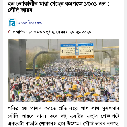
হজ চলাকালীন মারা গেছেন কমপক্ষে ১৩০১ জন :
সৌদি আরব
আন্তর্জাতিক ডেস্ক
প্রকাশিত : ১০:৩৯:৪০ পূর্বাহ্ন, সোমবার, ২৪ জুন ২০২৪
পবিত্র হজ পালন করতে প্রতি বছর লাখ লাখ মুসলমান
সৌদি আরবে যান। তবে বহু মুসল্লির মৃত্যুর প্রেক্ষাপটে
এবছরটা বাড়তি শোকাবহ হয়ে উঠেছে। সৌদি আরব বলছে,