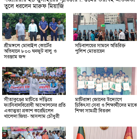
তুলে ধরলেন মারুফ মিয়াজি
শ্রীমঙ্গলে মোবাইল কোর্টের
সচিবালয়ের সামনে অতিরিক্ত
অভিযানে ৮০০ ঘনফুট বালু ও
পুলিশ মোতায়েন
সরঞ্জাম জব্দ
সীতাকুণ্ডের মাটিতে দাঁড়িয়ে
মাটিরাঙ্গা জোনের উদ্যোগে
ফ্যাসিবাদবিরোধী আন্দোলনের প্রতি
চিকিৎসা সেবা ও শিক্ষার্থীদের মাঝে
একাত্মতা প্রকাশ করেছিলেন
শিক্ষা সামগ্রী বিতরন
খালেদা জিয়া- আসলাম চৌধুরী