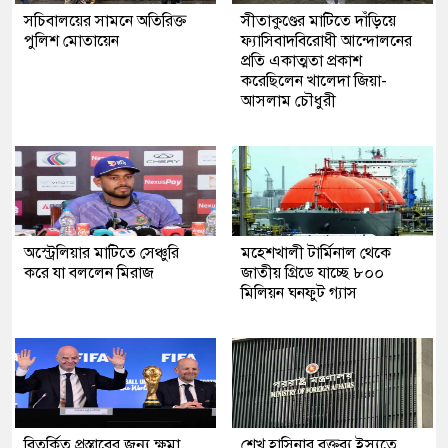
সচিবালয়ের সামনে অতিরিক্ত
সীতাকুণ্ডের মাটিতে দাঁড়িয়ে
পুলিশ মোতায়েন
ফ্যাসিবাদবিরোধী আন্দোলনের
প্রতি একাত্মতা প্রকাশ
করেছিলেন খালেদা জিয়া-
আসলাম চৌধুরী
অস্ট্রেলিয়ার মাটিতে সেঞ্চুরি
মহেশখালী টার্মিনাল থেকে
করে যা বললেন মিরাজ
জাতীয় গ্রিডে যাচ্ছে ৮০০
মিলিয়ন ঘনফুট গ্যাস
বিতর্কিত প্রস্তাবের জন্য ক্ষমা
শেখ হাসিনার বক্তব্য ইস্যুতে