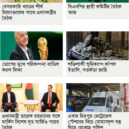
বেসরকারি খাতের শীর্ষ
বিএনপির স্থায়ী কমিটির বৈঠক
উদ্যোক্তাদের সাথে প্রধানমন্ত্রীর
আজ
বৈঠক
তোপের মুখে পরিকল্পনা বাতিল
শক্তিশালী ভূমিকম্পে কাঁপল
করল ফিফা
ইতালি, সতর্কতা জারি
প্রধানমন্ত্রী তারেক রহমানের সঙ্গে
এবার মিরপুর মেট্রোরেল
মার্কিন বিশেষ দূত সার্জিও গরের
স্টেশনের নিচে বোমাসদৃশ বস্তু
বৈঠক
ঘিরে রেখেছে পুলিশ