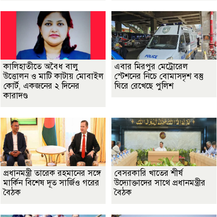
কালিহাতীতে অবৈধ বালু
এবার মিরপুর মেট্রোরেল
উত্তোলন ও মাটি কাটায় মোবাইল
স্টেশনের নিচে বোমাসদৃশ বস্তু
কোর্ট, একজনের ২ দিনের
ঘিরে রেখেছে পুলিশ
কারাদণ্ড
প্রধানমন্ত্রী তারেক রহমানের সঙ্গে
বেসরকারি খাতের শীর্ষ
মার্কিন বিশেষ দূত সার্জিও গরের
উদ্যোক্তাদের সাথে প্রধানমন্ত্রীর
বৈঠক
বৈঠক