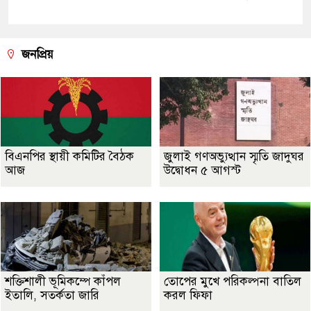
জনপ্রিয়
বিএনপির স্থায়ী কমিটির বৈঠক
জুলাই গণঅভ্যুত্থান স্মৃতি জাদুঘর
আজ
উদ্বোধন ৫ আগস্ট
শক্তিশালী ভূমিকম্পে কাঁপল
তোপের মুখে পরিকল্পনা বাতিল
ইতালি, সতর্কতা জারি
করল ফিফা