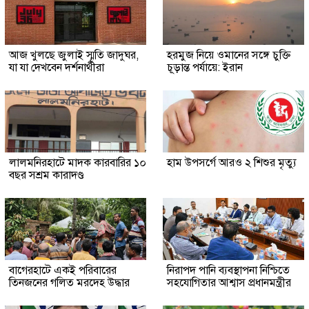
আজ খুলছে জুলাই স্মৃতি জাদুঘর,
হরমুজ নিয়ে ওমানের সঙ্গে চুক্তি
যা যা দেখবেন দর্শনার্থীরা
চূড়ান্ত পর্যায়ে: ইরান
লালমনিরহাটে মাদক কারবারির ১০
হাম উপসর্গে আরও ২ শিশুর মৃত্যু
বছর সশ্রম কারাদণ্ড
‎বাগেরহাটে একই পরিবারের
নিরাপদ পানি ব্যবস্থাপনা নিশ্চিতে
তিনজনের গলিত মরদেহ উদ্ধার
সহযোগিতার আশ্বাস প্রধানমন্ত্রীর