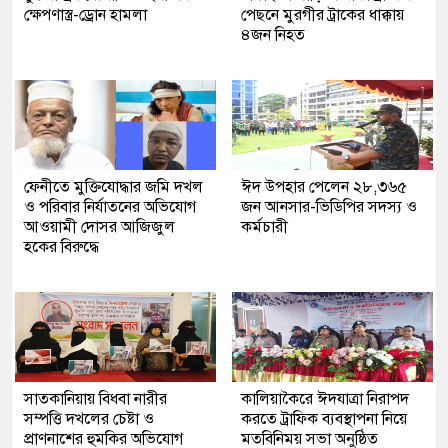
ক্ষেপণাস্ত্র-ড্রোন হামলা
পেছনে মুরগীর ট্রাকের ধাক্কায়
৪জন নিহত
ফেনীতে মুক্তিযোদ্ধার জমি দখল
ঈদ উপহার পেলেন ২৮,৩৬৫
ও পরিবার নির্যাতনের অভিযোগ
জন আনসার-ভিডিপির সদস্য ও
আওয়ামী দোসর আজিজুল
কর্মচারী
হকের বিরুদ্ধে
সাতকানিয়ায় বিধবা নারীর
কালিয়াকৈরে ঈদযাত্রা নিরাপদ
সম্পত্তি দখলের চেষ্টা ও
করতে ট্রাফিক ব্যবস্থাপনা নিয়ে
প্রাণনাশের হুমকির অভিযোগ
মতবিনিময় সভা অনুষ্ঠিত