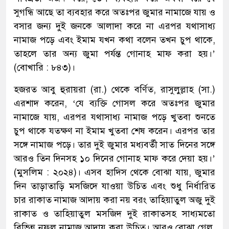
সুগন্ধি আছে তা ব্যবহার করে অতঃপর জুমার নামাজে যায় ও
বসার জন্য দুই জনকে আলাদা করে না এরপর যথাসাধ্য
নামাজ পড়ে এবং ইমাম যখন কথা বলেন তখন চুপ থাকে,
তাহলে তার অন্য জুমা পর্যন্ত গোনাহ মাফ করা হয়।’
(বোখারি : ৮৪৩)।
হজরত আবু হুরায়রা (রা.) থেকে বর্ণিত, রাসুলুল্লাহ (সা.)
এরশাদ করেন, ‘যে ব্যক্তি গোসল করে অতঃপর জুমার
নামাজে যায়, এরপর যথাসাধ্য নামাজ পড়ে খুতবা শুনতে
চুপ থাকে যতক্ষণ না ইমাম খুতবা শেষ করেন। এরপর তার
সঙ্গে নামাজ পড়ে। তার দুই জুমার মধ্যবর্তী সাত দিনের সঙ্গে
আরও তিন দিনসহ ১০ দিনের গোনাহ মাফ করে দেয়া হয়।’
(মুসলিম : ২০২৪)। এসব হাদিস থেকে বোঝা যায়, জুমার
দিন তাড়াতাড়ি মসজিদে যাওয়া উচিত এবং শুধু নির্ধারিত
চার রাকাত নামাজ আদায় করা নয় বরং তাহিয়াতুল অজু দুই
রাকাত ও তাহিয়াতুল মসজিদ দুই রাকাতসহ সাধ্যমতো
বিভিন্ন নফল নামাজ আদায় করা উচিত। আরও বোঝা গেল,