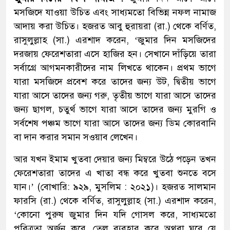
মসজিদে যাওয়া উচিত এবং সাধ্যমতো বিভিন্ন নফল নামাজ
আদায় করা উচিত। হজরত আবু হুরায়রা (রা.) থেকে বর্ণিত,
রাসুলুল্লাহ (সা.) এরশাদ করেন, ‘জুমার দিন মসজিদের
দরজায় ফেরেশতারা এসে হাজির হন। সেখানে দাঁড়িয়ে তারা
সর্বাগ্রে আগমনকারীদের নাম লিখতে থাকেন। প্রথম ভাগে
যারা মসজিদে প্রবেশ করে তাদের জন্য উট, দ্বিতীয় ভাগে
যারা আসে তাদের জন্য গরু, তৃতীয় ভাগে যারা আসে তাদের
জন্য ছাগল, চতুর্থ ভাগে যারা আসে তাদের জন্য মুরগি ও
সর্বশেষ পঞ্চম ভাগে যারা আসে তাদের জন্য ডিম কোরবানি
বা দান করার সমান সওয়াব লেখেন।
আর যখন ইমাম খুতবা দেয়ার জন্য মিম্বরে উঠে পড়েন তখন
ফেরেশতারা তাদের এ খাতা বন্ধ করে খুতবা শুনতে বসে
যান।’ (বোখারি: ৯২৯, মুসলিম : ২০২১)। হজরত সালমান
ফারসি (রা.) থেকে বর্ণিত, রাসুলুল্লাহ (সা.) এরশাদ করেন,
‘কোনো পুরুষ জুমার দিন যদি গোসল করে, সাধ্যমতো
পবিত্রতা অর্জন করে, তেল ব্যবহার করে অথবা ঘরে যে