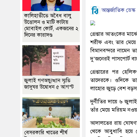
আন্তর্জাতিক ডেস্ক
কালিহাতীতে অবৈধ বালু
উত্তোলন ও মাটি কাটায়
মোবাইল কোর্ট, একজনের ২
গ্রেপ্তার আতংকের মাঝে
দিনের কারাদণ্ড
শরীফ এবং তার মেয়ে 
বিমানবন্দরে নামেন তা
দু’জনেরই পাসপোর্ট বা
গ্রেপ্তারের পর হেল
তাদেরকে। ওদিকে তাদ
জুলাই গণঅভ্যুত্থান স্মৃতি
জাদুঘর উদ্বোধন ৫ আগস্ট
লাহোর জুড়ে বেশ বড়স
দুর্নীতির দায়ে ৬ জু
তাঁর মেয়ে মরিয়ম নও
আদালতের রায় ঘোষণার
থেকে আবুধাবি হয়ে 
বেসরকারি খাতের শীর্ষ