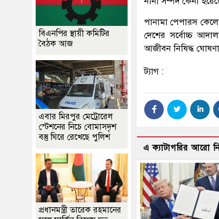
নানা সম্পদ কেনা হয়ে
পানামা পেপারস কেলেঙ্
বিএনপির স্থায়ী কমিটির
দেশের সর্বোচ্চ আদা
বৈঠক আজ
আজীবন নিষিদ্ধ ঘোষণ
ট্যাগ :
এবার মিরপুর মেট্রোরেল
স্টেশনের নিচে বোমাসদৃশ
বস্তু ঘিরে রেখেছে পুলিশ
এ ক্যাটাগরির আরো 
প্রধানমন্ত্রী তারেক রহমানের