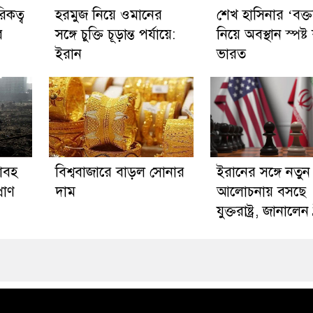
রিকত্ব
হরমুজ নিয়ে ওমানের
শেখ হাসিনার ‘বক্তব
র
সঙ্গে চুক্তি চূড়ান্ত পর্যায়ে:
নিয়ে অবস্থান স্পষ্
ইরান
ভারত
াবহ
বিশ্ববাজারে বাড়ল সোনার
ইরানের সঙ্গে নতু
্রাণ
দাম
আলোচনায় বসছে
যুক্তরাষ্ট্র, জানালেন ট