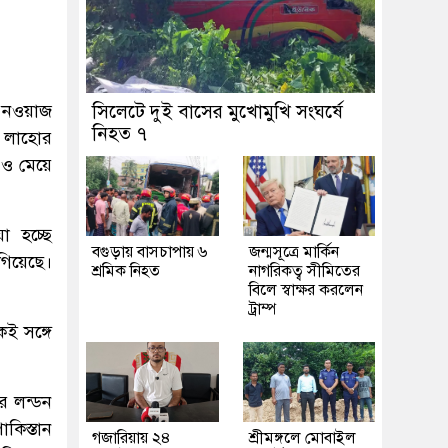
রী নওয়াজ
সিলেটে দুই বাসের মুখোমুখি সংঘর্ষে
নিহত ৭
ে লাহোর
 ও মেয়ে
া হচ্ছে
বগুড়ায় বাসচাপায় ৬
জন্মসূত্রে মার্কিন
গিয়েছে।
শ্রমিক নিহত
নাগরিকত্ব সীমিতের
বিলে স্বাক্ষর করলেন
ট্রাম্প
ই সঙ্গে
র লন্ডন
কিস্তান
গজারিয়ায় ২৪
শ্রীমঙ্গলে মোবাইল