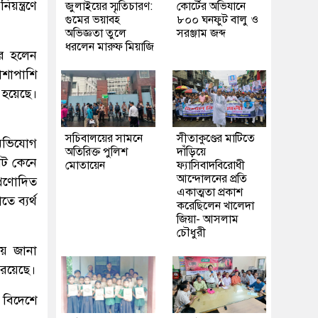
ন্ত্রণে
জুলাইয়ের স্মৃতিচারণ:
কোর্টের অভিযানে
গুমের ভয়াবহ
৮০০ ঘনফুট বালু ও
অভিজ্ঞতা তুলে
সরঞ্জাম জব্দ
ধরলেন মারুফ মিয়াজি
ার হলেন
াশাপাশি
 হয়েছে।
সচিবালয়ের সামনে
সীতাকুণ্ডের মাটিতে
র অভিযোগ
অতিরিক্ত পুলিশ
দাঁড়িয়ে
যাট কেনে
মোতায়েন
ফ্যাসিবাদবিরোধী
আন্দোলনের প্রতি
্রণোদিত
একাত্মতা প্রকাশ
 ব্যর্থ
করেছিলেন খালেদা
জিয়া- আসলাম
চৌধুরী
য় জানা
 রয়েছে।
 বিদেশে