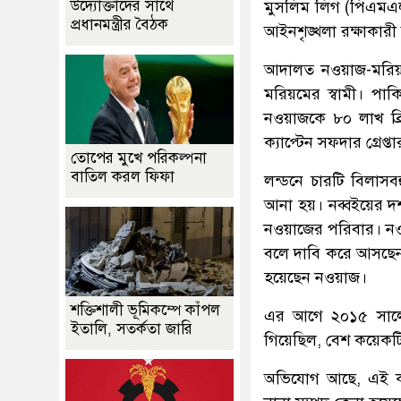
উদ্যোক্তাদের সাথে
মুসলিম লিগ (পিএমএল
প্রধানমন্ত্রীর বৈঠক
আইনশৃঙ্খলা রক্ষাকারী
আদালত নওয়াজ-মরিয়মে
মরিয়মের স্বামী। পাকি
নওয়াজকে ৮০ লাখ ব্র
ক্যাপ্টেন সফদার গ্রেপ
তোপের মুখে পরিকল্পনা
বাতিল করল ফিফা
লন্ডনে চারটি বিলাসবহ
আনা হয়। নব্বইয়ের দশক
নওয়াজের পরিবার। নও
বলে দাবি করে আসছেন। 
হয়েছেন নওয়াজ।
শক্তিশালী ভূমিকম্পে কাঁপল
এর আগে ২০১৫ সালে
ইতালি, সতর্কতা জারি
গিয়েছিল, বেশ কয়েকটি
অভিযোগ আছে, এই কম্