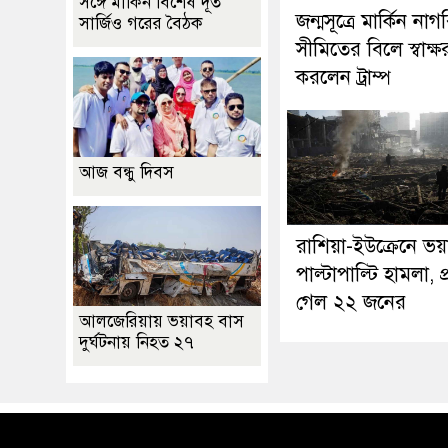
সঙ্গে মার্কিন বিশেষ দূত
জন্মসূত্রে মার্কিন নাগ
সার্জিও গরের বৈঠক
সীমিতের বিলে স্বাক্ষ
করলেন ট্রাম্প
আজ বন্ধু দিবস
রাশিয়া-ইউক্রেনে ভয়
পাল্টাপাল্টি হামলা, প
গেল ২২ জনের
আলজেরিয়ায় ভয়াবহ বাস
দুর্ঘটনায় নিহত ২৭