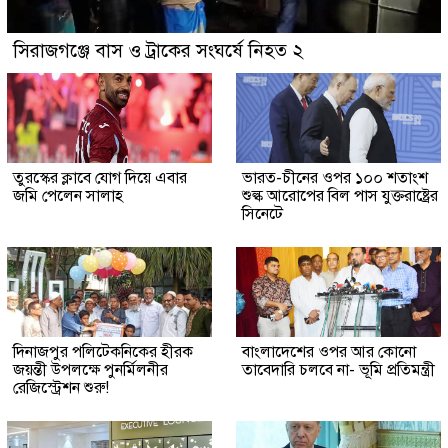
সিরাজগঞ্জে বাস ও ট্রাকের সংঘর্ষে নিহত ২
তুরস্কের ক্লাবে যোগ দিয়ে এবার
ভারত-চীনের ওপর ১০০ শতাংশ
জমি পেলেন সালাহ
শুল্ক আরোপের বিল পাস যুক্তরাষ্ট্রের
সিনেটে
দিনাজপুর পলিটেকনিকের হীরক
বাংলাদেশের ওপর আর কোনো
জয়ন্তী উপলক্ষে পুনর্মিলনীর
তাবেদারি চলবে না- ভূমি প্রতিমন্ত্রী
রেজিস্ট্রেশন শুরু!