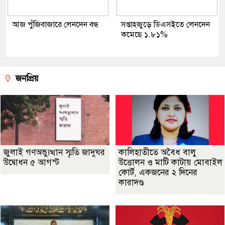
আজ পুঁজিবাজারে লেনদেন বন্ধ
সপ্তাহজুড়ে ডিএসইতে লেনদেন
কমেছে ১.৮১%
জনপ্রিয়
জুলাই গণঅভ্যুত্থান স্মৃতি জাদুঘর
কালিহাতীতে অবৈধ বালু
উদ্বোধন ৫ আগস্ট
উত্তোলন ও মাটি কাটায় মোবাইল
কোর্ট, একজনের ২ দিনের
কারাদণ্ড