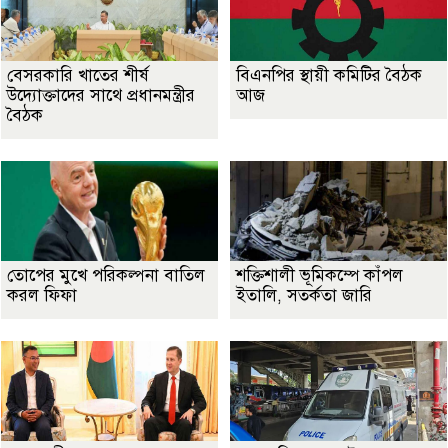
বেসরকারি খাতের শীর্ষ
বিএনপির স্থায়ী কমিটির বৈঠক
উদ্যোক্তাদের সাথে প্রধানমন্ত্রীর
আজ
বৈঠক
তোপের মুখে পরিকল্পনা বাতিল
শক্তিশালী ভূমিকম্পে কাঁপল
করল ফিফা
ইতালি, সতর্কতা জারি