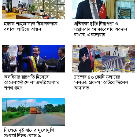
হযরত শাহজালাল বিমানবন্দরে
প্রতিরক্ষা চুক্তি নিরাপত্তা ও
বলাকা লাউঞ্জে আগুন
সন্ত্রাসবাদ মোকাবেলায় অবদান
রাখবে: এরদোয়ান
কলম্বিয়ার রাষ্ট্রপতি হিসেবে
ট্রাম্পের ৪০ কোটি ডলারের
আবেলার্দো দে লা এসপ্রিয়েলা’র
‘বলরুম প্রকল্প’ আটকে দিলেন
শপথ গ্রহণ
আদালত
সিলেটে দুই বাসের মুখোমুখি
সংঘর্ষে নিহত বেড়ে ৯