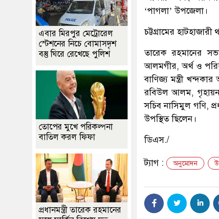
‘পাগলা’ উপজেলা।
চট্টগ্রামের হাটহাজার
এবার মিরপুর মেট্রোরেল
স্টেশনের নিচে বোমাসদৃশ
তারেক রহমানের সভাপ
বস্তু ঘিরে রেখেছে পুলিশ
আলমগীর, অর্থ ও পরিকল্প
বাণিজ্য মন্ত্রী খন্দকা
রবিউল আলম, গৃহায়ন মন্
সচিব নাসিমুল গণি, প্রধ
উপস্থিত ছিলেন।
তোপের মুখে পরিকল্পনা
বাতিল করল ফিফা
ডিএস./
ট্যাগ :
অনুমোদন
উ
প্রধানমন্ত্রী তারেক রহমানের