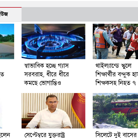
নিউজ
স্বাভাবিক হচ্ছে গ্যাস
থাইল্যান্ডে স্কুলে
হত
সরবরাহ, ধীরে ধীরে
শিক্ষার্থীর বন্দুক হ
কমছে ভোগান্তিও
শিক্ষকসহ নিহত ৭
হলেন
সেপ্টেম্বরে যুক্তরাষ্ট্র
সিলেটে দুই বাসের