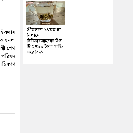
শ্রীমঙ্গলে ১৪তম চা
ল ইসলাম
নিলামে
িন আহমদ,
বিটিআরআইয়ের গ্রিন
টি ২৭৯০ টাকা কেজি
ত্রী শেখ
দরে বিক্রি
রী পরিষদ
র সচিবগণ