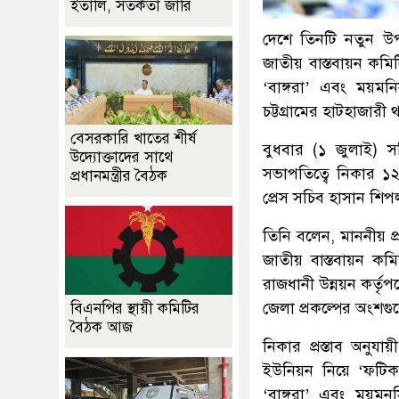
ইতালি, সতর্কতা জারি
দেশে তিনটি নতুন উপজ
জাতীয় বাস্তবায়ন কমিটি
‘বাঙ্গরা’ এবং ময়ম
চট্টগ্রামের হাটহাজার
বেসরকারি খাতের শীর্ষ
বুধবার (১ জুলাই) সচ
উদ্যোক্তাদের সাথে
সভাপতিত্বে নিকার ১
প্রধানমন্ত্রীর বৈঠক
প্রেস সচিব হাসান শিপ
তিনি বলেন, মাননীয় প্রধ
জাতীয় বাস্তবায়ন ক
রাজধানী উন্নয়ন কর্তৃপ
জেলা প্রকল্পের অংশগুলো
বিএনপির স্থায়ী কমিটির
বৈঠক আজ
নিকার প্রস্তাব অনুয
ইউনিয়ন নিয়ে ‘ফটিক
‘বাঙ্গরা’ এবং ময়ম