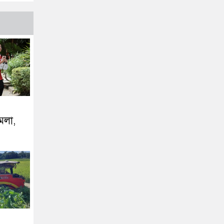
ামলা,