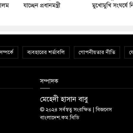
 আলম
যাচ্ছেন প্রধানমন্ত্রী
মুখোমুখি সংঘর্ষে 
ম্পর্কে
ব্যবহারের শর্তাবলি
গোপনীয়তার নীতি
য
সম্পাদক
মেহেদী হাসান বাবু
© ২০২৪ সর্বস্বত্ব সংরক্ষিত | বিজনেস
বাংলাদেশ.কম.বিডি