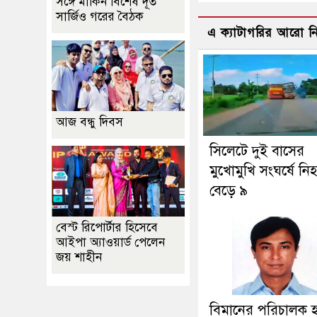
সঙ্গে মার্কিন বিশেষ দূত
সার্জিও গরের বৈঠক
এ ক্যাটাগরির আরো 
আজ বন্ধু দিবস
সিলেটে দুই বাসের
মুখোমুখি সংঘর্ষে নি
বেড়ে ৯
বেস্ট রিপোর্টার হিসেবে
আইপা অ্যাওয়ার্ড পেলেন
জয় শাহীন
বিমানের পরিচালক 