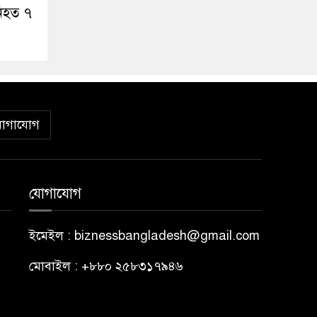
নিহত ৭
োগাযোগ
যোগাযোগ
ইমেইল : biznessbangladesh@gmail.com
মোবাইল : +৮৮০ ২৫৮৩১৭৯৪৬