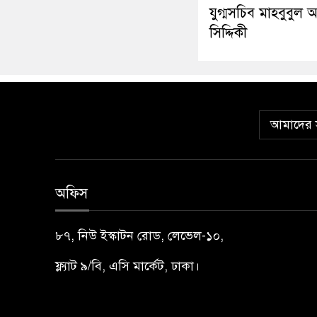
যুগ্মসচিব মাহবুবুল
সিদ্দিকী
আমাদের স
অফিস
৮৭, নিউ ইস্কাটন রোড, লেভেল-১০,
ফ্ল্যাট ৯/বি, এসি মার্কেট, ঢাকা।