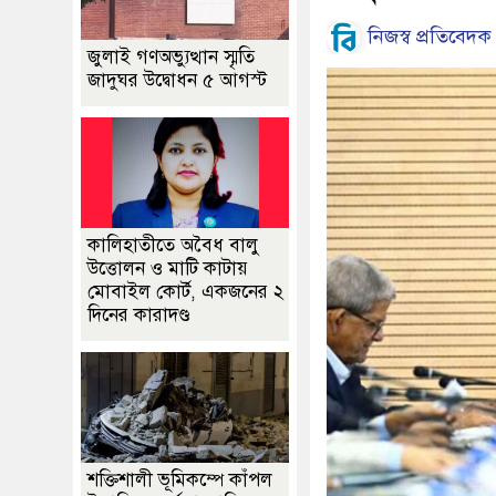
নিজস্ব প্রতিবেদক
জুলাই গণঅভ্যুত্থান স্মৃতি
জাদুঘর উদ্বোধন ৫ আগস্ট
কালিহাতীতে অবৈধ বালু
উত্তোলন ও মাটি কাটায়
মোবাইল কোর্ট, একজনের ২
দিনের কারাদণ্ড
শক্তিশালী ভূমিকম্পে কাঁপল