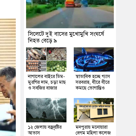
সিলেটে দুই বাসের মুখোমুখি সংঘর্ষে
নিহত বেড়ে ৯
নাগালের বাইরে ডিম-
স্বাভাবিক হচ্ছে গ্যাস
মুরগির দাম, চড়া মাছ
সরবরাহ, ধীরে ধীরে
ও সবজির বাজার
কমছে ভোগান্তিও
১২ জেলায় বজ্রবৃষ্টির
মনপুরায় মনোয়ারা
আভাস
বেগম মহিলা কলেজ