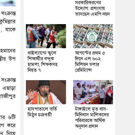
সরকারিকরণের
উদ্যোগ: প্রশংসায়
ক্রান্ত
ভাসছেন এমপি নয়ন
ুমিল্লার
’, যাকে
রহমানের
থাইল্যান্ডে স্কুলে
আগস্টের প্রথম ৫
্রীর উপ
শিক্ষার্থীর বন্দুক
দিনে এল ৬০২
হামলা, শিক্ষকসহ
মিলিয়ন ডলার
নিহত ৭
রেমিট্যান্স
ংক্রান্ত
 এছাড়া
 গাজীপুর
হাসপাতালে ভর্তি
টাঙ্গাইলে মৃত বাস-
মিঠুন চক্রবর্তী
মিনিবাস মালিকদের
লার ৬টি
পরিবারকে আর্থিক
ভাগ করে
অনুদান প্রদান
ন নিয়ে