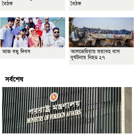
বৈঠক
বৈঠক
আজ বন্ধু দিবস
আলজেরিয়ায় ভয়াবহ বাস
দুর্ঘটনায় নিহত ২৭
সর্বশেষ