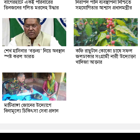
‎বাগেরহাটে একই পরিবারের
নিরাপদ পানি ব্যবস্থাপনা নিশ্চিতে
তিনজনের গলিত মরদেহ উদ্ধার
সহযোগিতার আশ্বাস প্রধানমন্ত্রীর
শেখ হাসিনার ‘বক্তব্য’ নিয়ে অবস্থান
কফি রাম্বুটান কোকো চাষে সফল
স্পষ্ট করল ভারত
জলঢাকার সংগ্রামী নারী উদ্যোক্তা
খাদিজা আক্তার
মাটিরাঙ্গা জোনের উদ্যোগে
বিনামূল্যে চিকিৎসা সেবা প্রদান