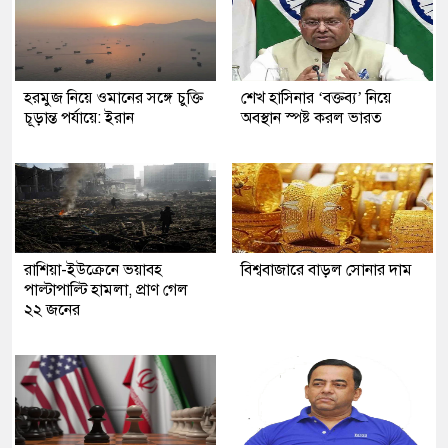
হরমুজ নিয়ে ওমানের সঙ্গে চুক্তি
শেখ হাসিনার ‘বক্তব্য’ নিয়ে
চূড়ান্ত পর্যায়ে: ইরান
অবস্থান স্পষ্ট করল ভারত
রাশিয়া-ইউক্রেনে ভয়াবহ
বিশ্ববাজারে বাড়ল সোনার দাম
পাল্টাপাল্টি হামলা, প্রাণ গেল
২২ জনের