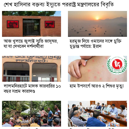
শেখ হাসিনার বক্তব্য ইস্যুতে পররাষ্ট্র মন্ত্রণালয়ের বিবৃতি
আজ খুলছে জুলাই স্মৃতি জাদুঘর,
হরমুজ নিয়ে ওমানের সঙ্গে চুক্তি
যা যা দেখবেন দর্শনার্থীরা
চূড়ান্ত পর্যায়ে: ইরান
লালমনিরহাটে মাদক কারবারির ১০
হাম উপসর্গে আরও ২ শিশুর মৃত্যু
বছর সশ্রম কারাদণ্ড