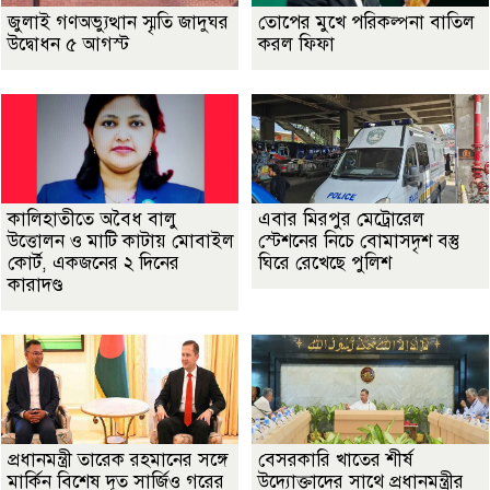
জুলাই গণঅভ্যুত্থান স্মৃতি জাদুঘর
তোপের মুখে পরিকল্পনা বাতিল
উদ্বোধন ৫ আগস্ট
করল ফিফা
কালিহাতীতে অবৈধ বালু
এবার মিরপুর মেট্রোরেল
উত্তোলন ও মাটি কাটায় মোবাইল
স্টেশনের নিচে বোমাসদৃশ বস্তু
কোর্ট, একজনের ২ দিনের
ঘিরে রেখেছে পুলিশ
কারাদণ্ড
প্রধানমন্ত্রী তারেক রহমানের সঙ্গে
বেসরকারি খাতের শীর্ষ
মার্কিন বিশেষ দূত সার্জিও গরের
উদ্যোক্তাদের সাথে প্রধানমন্ত্রীর