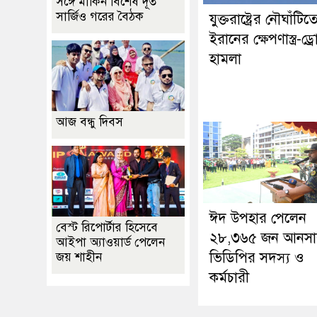
সঙ্গে মার্কিন বিশেষ দূত
সার্জিও গরের বৈঠক
যুক্তরাষ্ট্রের নৌঘাঁটিত
ইরানের ক্ষেপণাস্ত্র-ড্র
হামলা
আজ বন্ধু দিবস
ঈদ উপহার পেলেন
বেস্ট রিপোর্টার হিসেবে
২৮,৩৬৫ জন আনসা
আইপা অ্যাওয়ার্ড পেলেন
ভিডিপির সদস্য ও
জয় শাহীন
কর্মচারী