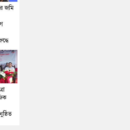
ধার জমি
োগ
দ্ধে
রা
ফিক
ষ্ঠিত