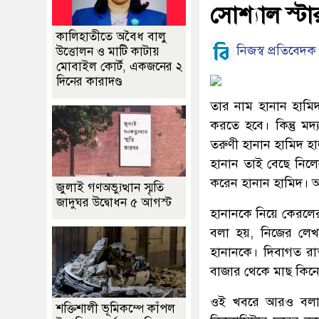
সোশ্যাল স্টা
কালিহাতীতে অবৈধ বালু
নিজস্ব প্রতিবেদক
উত্তোলন ও মাটি কাটায়
মোবাইল কোর্ট, একজনের ২
দিনের কারাদণ্ড
তার নাম হানান হামি
করতে হবে। কিন্তু ম
তরুণী হানান হামিদ হ
হানান তাই বেছে নিলেন
করেন হানান হামিদ। 
জুলাই গণঅভ্যুত্থান স্মৃতি
জাদুঘর উদ্বোধন ৫ আগস্ট
হানানকে নিয়ে কেরলে
বলা হয়, নিজের লেখ
হানানকে। দিবাগত রা
বাজার থেকে মাছ কিন
ওই খবরে আরও বলা হ
শক্তিশালী ভূমিকম্পে কাঁপল