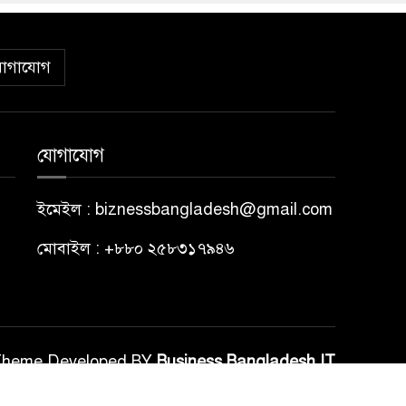
োগাযোগ
যোগাযোগ
ইমেইল : biznessbangladesh@gmail.com
মোবাইল : +৮৮০ ২৫৮৩১৭৯৪৬
Theme Developed BY
Business Bangladesh IT