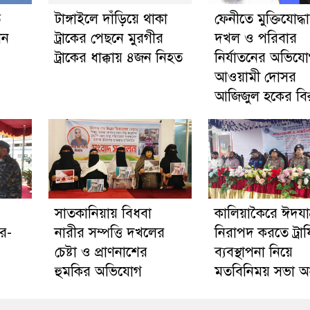
ে
টাঙ্গাইলে দাঁড়িয়ে থাকা
ফেনীতে মুক্তিযোদ্
োন
ট্রাকের পেছনে মুরগীর
দখল ও পরিবার
ট্রাকের ধাক্কায় ৪জন নিহত
নির্যাতনের অভিয
আওয়ামী দোসর
আজিজুল হকের বিরু
সাতকানিয়ায় বিধবা
কালিয়াকৈরে ঈদযাত্
র-
নারীর সম্পত্তি দখলের
নিরাপদ করতে ট্রা
চেষ্টা ও প্রাণনাশের
ব্যবস্থাপনা নিয়ে
হুমকির অভিযোগ
মতবিনিময় সভা অনু