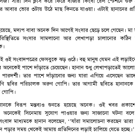
েজ। সারা দিন ক্লাস করে ফিরে বাজার কিংবা রেল স্টেশনে শুরু
ফিরে আবার ভোর ৩টায় উঠে মাছ কিনতে যাওয়া। এটাই হানানের প্র
েছে, মদ্যপ বাবা অনেক দিন আগেই সংসার ছেড়ে চলে গেছেন। মা
রিস্থিতিতে সংসার সামলানো আর লেখাপড়া চালানোর কঠিন ল
ে।
 ওই সংবাদপত্রের ফেসবুকে ঝড় ওঠে। বহু মানুষ যেমন এই লড়াইকে 
নেকেই পাশে দাঁড়াতে চেয়েছেন। হানান শুধু লেখাপড়াতেই ভালো
পারদর্শী। তার পাশে দাঁড়ানোর জন্য যারা এগিয়ে এসেছেন তাদে
ষিণি ছবির পরিচালক অরুণ গোপি। তার আগামী ছবিতে হানানকে
েন গোপি।
নানকে বিরূপ মন্তব্যও শুনতে হয়েছে অনেক। ওই খবর প্রকাশ
কে অনেকেই সিনেমায় সুযোগ পাওয়ার জন্য সাজানো ঘটনা বলে 
ংবাদ মাধ্যমকে হানান বলেছেন, ‘’যাঁরা সমালোচনা করছেন তার
নে পড়ার সময় থেকেই আমায় প্রতিদিনের লড়াই চালিয়ে যেতে হচ্ছে।’