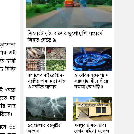
সিলেটে দুই বাসের মুখোমুখি সংঘর্ষে
নিহত বেড়ে ৯
পড়াশোনা
ালার এই
 ছাত্রী
ছ বিক্রি
নাগালের বাইরে ডিম-
স্বাভাবিক হচ্ছে গ্যাস
মুরগির দাম, চড়া মাছ
সরবরাহ, ধীরে ধীরে
ও সবজির বাজার
কমছে ভোগান্তিও
ওই খবরে
ড়তে হয়
ারি মাছ
াড়িতে।
১২ জেলায় বজ্রবৃষ্টির
মনপুরায় মনোয়ারা
বাসে ৬০
আভাস
বেগম মহিলা কলেজ