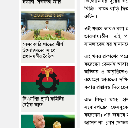
কিলোমিটার দূরের কল
ইতালি, সতর্কতা জারি
বিক্রি। রাতে বাড়ি 
রুটিন।
ওই খবরে আরও বলা হয়
ভারসাম্যহীন। এই প
সামলাতেই হয় হানানক
বেসরকারি খাতের শীর্ষ
উদ্যোক্তাদের সাথে
এই খবর প্রকাশের পরেই
প্রধানমন্ত্রীর বৈঠক
করেছেন তেমনই আবার অ
অভিনয় ও আবৃত্তিতেও 
রয়েছেন ভারতের দক্
করার প্রস্তাবও দিয়েছ
বিএনপির স্থায়ী কমিটির
এত কিছুর মধ্যে হা
বৈঠক আজ
সংবাদপত্রের ফেসবু
করেছেন। এর জবাবে স
জানেন না। ক্লাস সেভে