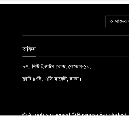
আমাদের স
অফিস
৮৭, নিউ ইস্কাটন রোড, লেভেল-১০,
ফ্ল্যাট ৯/বি, এসি মার্কেট, ঢাকা।
© All rights reserved © Business Bangladesh