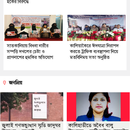
হকের বিরুদ্ধে
সাতকানিয়ায় বিধবা নারীর
কালিয়াকৈরে ঈদযাত্রা নিরাপদ
সম্পত্তি দখলের চেষ্টা ও
করতে ট্রাফিক ব্যবস্থাপনা নিয়ে
প্রাণনাশের হুমকির অভিযোগ
মতবিনিময় সভা অনুষ্ঠিত
জনপ্রিয়
জুলাই গণঅভ্যুত্থান স্মৃতি জাদুঘর
কালিহাতীতে অবৈধ বালু