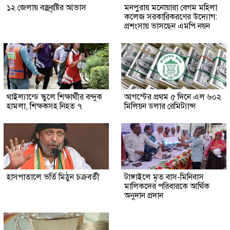
১২ জেলায় বজ্রবৃষ্টির আভাস
মনপুরায় মনোয়ারা বেগম মহিলা
কলেজ সরকারিকরণের উদ্যোগ:
প্রশংসায় ভাসছেন এমপি নয়ন
থাইল্যান্ডে স্কুলে শিক্ষার্থীর বন্দুক
আগস্টের প্রথম ৫ দিনে এল ৬০২
হামলা, শিক্ষকসহ নিহত ৭
মিলিয়ন ডলার রেমিট্যান্স
হাসপাতালে ভর্তি মিঠুন চক্রবর্তী
টাঙ্গাইলে মৃত বাস-মিনিবাস
মালিকদের পরিবারকে আর্থিক
অনুদান প্রদান