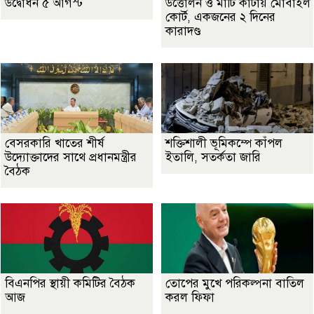
উদ্বোধন ৫ আগস্ট
উত্তোলন ও মাটি কাটায় মোবাইল
কোর্ট, একজনের ২ দিনের
কারাদণ্ড
বেসরকারি খাতের শীর্ষ
শক্তিশালী ভূমিকম্পে কাঁপল
উদ্যোক্তাদের সাথে প্রধানমন্ত্রীর
ইতালি, সতর্কতা জারি
বৈঠক
বিএনপির স্থায়ী কমিটির বৈঠক
তোপের মুখে পরিকল্পনা বাতিল
আজ
করল ফিফা