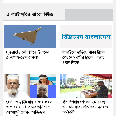
এ ক্যাটাগরির আরো নিউজ
যুক্তরাষ্ট্রের নৌঘাঁটিতে ইরানের
টাঙ্গাইলে দাঁড়িয়ে থাকা ট্রাকের
ক্ষেপণাস্ত্র-ড্রোন হামলা
পেছনে মুরগীর ট্রাকের ধাক্কায়
৪জন নিহত
ফেনীতে মুক্তিযোদ্ধার জমি দখল
ঈদ উপহার পেলেন ২৮,৩৬৫
ও পরিবার নির্যাতনের অভিযোগ
জন আনসার-ভিডিপির সদস্য ও
আওয়ামী দোসর আজিজুল
কর্মচারী