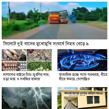
সিলেটে দুই বাসের মুখোমুখি সংঘর্ষে নিহত বেড়ে ৯
নাগালের বাইরে ডিম-মুরগির দাম,
স্বাভাবিক হচ্ছে গ্যাস সরবরাহ, ধীরে
চড়া মাছ ও সবজির বাজার
ধীরে কমছে ভোগান্তিও