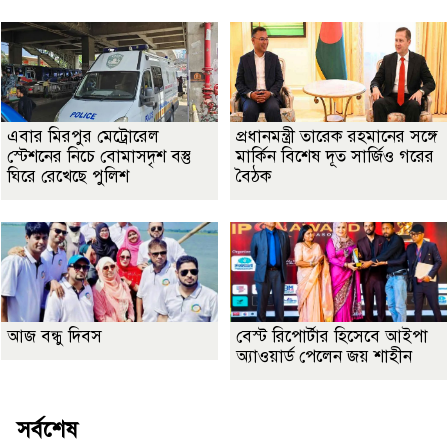
এবার মিরপুর মেট্রোরেল
প্রধানমন্ত্রী তারেক রহমানের সঙ্গে
স্টেশনের নিচে বোমাসদৃশ বস্তু
মার্কিন বিশেষ দূত সার্জিও গরের
ঘিরে রেখেছে পুলিশ
বৈঠক
আজ বন্ধু দিবস
বেস্ট রিপোর্টার হিসেবে আইপা
অ্যাওয়ার্ড পেলেন জয় শাহীন
সর্বশেষ