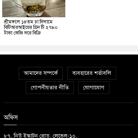
শ্রীমঙ্গলে ১৪তম চা নিলামে
বিটিআরআইয়ের গ্রিন টি ২৭৯০
টাকা কেজি দরে বিক্রি
আমাদের সম্পর্কে
ব্যবহারের শর্তাবলি
গোপনীয়তার নীতি
যোগাযোগ
অফিস
৮৭, নিউ ইস্কাটন রোড, লেভেল-১০,