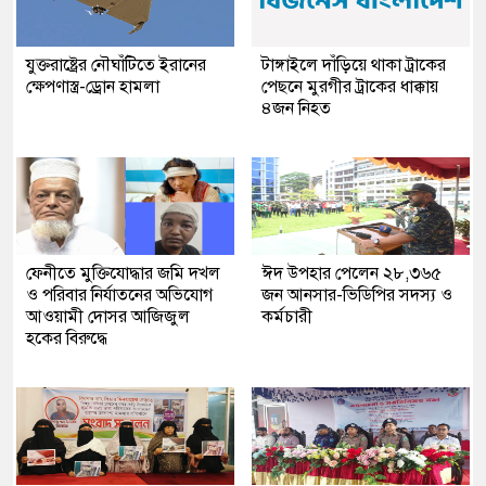
যুক্তরাষ্ট্রের নৌঘাঁটিতে ইরানের
টাঙ্গাইলে দাঁড়িয়ে থাকা ট্রাকের
ক্ষেপণাস্ত্র-ড্রোন হামলা
পেছনে মুরগীর ট্রাকের ধাক্কায়
৪জন নিহত
ফেনীতে মুক্তিযোদ্ধার জমি দখল
ঈদ উপহার পেলেন ২৮,৩৬৫
ও পরিবার নির্যাতনের অভিযোগ
জন আনসার-ভিডিপির সদস্য ও
আওয়ামী দোসর আজিজুল
কর্মচারী
হকের বিরুদ্ধে