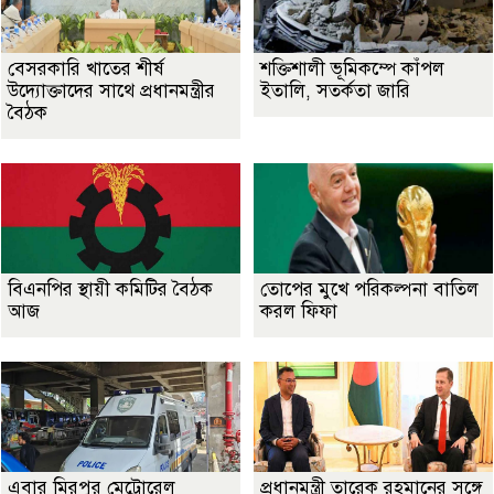
বেসরকারি খাতের শীর্ষ
শক্তিশালী ভূমিকম্পে কাঁপল
উদ্যোক্তাদের সাথে প্রধানমন্ত্রীর
ইতালি, সতর্কতা জারি
বৈঠক
বিএনপির স্থায়ী কমিটির বৈঠক
তোপের মুখে পরিকল্পনা বাতিল
আজ
করল ফিফা
এবার মিরপুর মেট্রোরেল
প্রধানমন্ত্রী তারেক রহমানের সঙ্গে