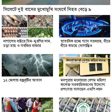
সিলেটে দুই বাসের মুখোমুখি সংঘর্ষে নিহত বেড়ে ৯
নাগালের বাইরে ডিম-মুরগির দাম,
স্বাভাবিক হচ্ছে গ্যাস সরবরাহ, ধীরে
চড়া মাছ ও সবজির বাজার
ধীরে কমছে ভোগান্তিও
১২ জেলায় বজ্রবৃষ্টির আভাস
মনপুরায় মনোয়ারা বেগম মহিলা
কলেজ সরকারিকরণের উদ্যোগ:
প্রশংসায় ভাসছেন এমপি নয়ন