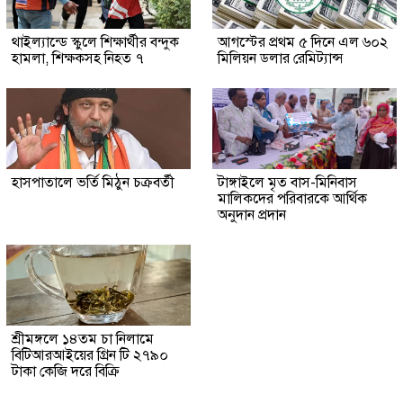
থাইল্যান্ডে স্কুলে শিক্ষার্থীর বন্দুক
আগস্টের প্রথম ৫ দিনে এল ৬০২
হামলা, শিক্ষকসহ নিহত ৭
মিলিয়ন ডলার রেমিট্যান্স
হাসপাতালে ভর্তি মিঠুন চক্রবর্তী
টাঙ্গাইলে মৃত বাস-মিনিবাস
মালিকদের পরিবারকে আর্থিক
অনুদান প্রদান
শ্রীমঙ্গলে ১৪তম চা নিলামে
বিটিআরআইয়ের গ্রিন টি ২৭৯০
টাকা কেজি দরে বিক্রি