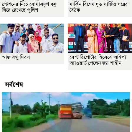
স্টেশনের নিচে বোমাসদৃশ বস্তু
মার্কিন বিশেষ দূত সার্জিও গরের
ঘিরে রেখেছে পুলিশ
বৈঠক
আজ বন্ধু দিবস
বেস্ট রিপোর্টার হিসেবে আইপা
অ্যাওয়ার্ড পেলেন জয় শাহীন
সর্বশেষ