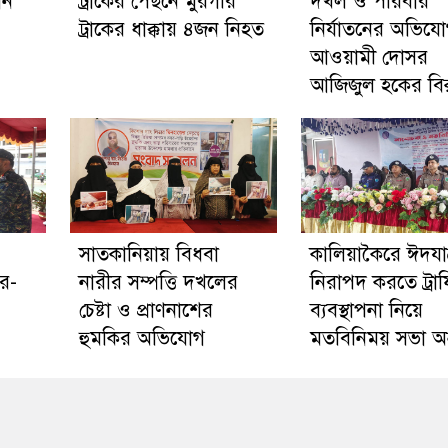
োন
ট্রাকের পেছনে মুরগীর
দখল ও পরিবার
ট্রাকের ধাক্কায় ৪জন নিহত
নির্যাতনের অভিয
আওয়ামী দোসর
আজিজুল হকের বিরু
সাতকানিয়ায় বিধবা
কালিয়াকৈরে ঈদযাত্
র-
নারীর সম্পত্তি দখলের
নিরাপদ করতে ট্রা
চেষ্টা ও প্রাণনাশের
ব্যবস্থাপনা নিয়ে
হুমকির অভিযোগ
মতবিনিময় সভা অনু