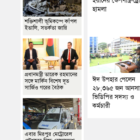
ইরানের ক্ষেপণাস্ত্র-ড্র
হামলা
শক্তিশালী ভূমিকম্পে কাঁপল
ইতালি, সতর্কতা জারি
প্রধানমন্ত্রী তারেক রহমানের
ঈদ উপহার পেলেন
সঙ্গে মার্কিন বিশেষ দূত
সার্জিও গরের বৈঠক
২৮,৩৬৫ জন আনসা
ভিডিপির সদস্য ও
কর্মচারী
এবার মিরপুর মেট্রোরেল