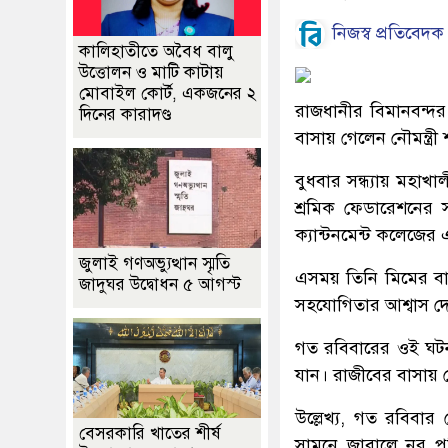
নিজস্ব প্রতিবেদক
কালিহাতীতে অবৈধ বালু
উত্তোলন ও মাটি কাটায়
মোবাইল কোর্ট, একজনের ২
রাজধানীর বিমানবন্দ
দিনের কারাদণ্ড
বাসায় গেলেন নৌমন্ত্রী
বুধবার সন্ধ্যায় মহা
শ্রমিক ফেডারেশনের 
ক্যান্টনমেন্ট কলেজের 
জুলাই গণঅভ্যুত্থান স্মৃতি
এসময় তিনি মিমের বাব
জাদুঘর উদ্বোধন ৫ আগস্ট
সহযোগিতার আশ্বাস দ
গত রবিবারের ওই ঘটন
যান। রাজীবের বাসায় ন
উল্লেখ্য, গত রবিবা
বেসরকারি খাতের শীর্ষ
সামনে জাবালে নূর পর