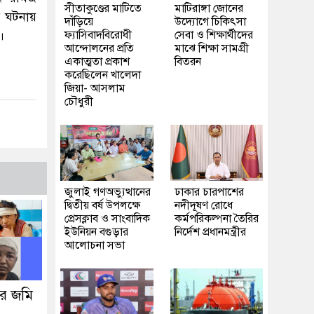
সীতাকুণ্ডের মাটিতে
মাটিরাঙ্গা জোনের
ই ঘটনায়
দাঁড়িয়ে
উদ্যোগে চিকিৎসা
।
ফ্যাসিবাদবিরোধী
সেবা ও শিক্ষার্থীদের
আন্দোলনের প্রতি
মাঝে শিক্ষা সামগ্রী
একাত্মতা প্রকাশ
বিতরন
করেছিলেন খালেদা
জিয়া- আসলাম
চৌধুরী
জুলাই গণঅভ্যুত্থানের
ঢাকার চারপাশের
দ্বিতীয় বর্ষ উপলক্ষে
নদীদূষণ রোধে
প্রেসক্লাব ও সাংবাদিক
কর্মপরিকল্পনা তৈরির
ইউনিয়ন বগুড়ার
নির্দেশ প্রধানমন্ত্রীর
আলোচনা সভা
ধার জমি