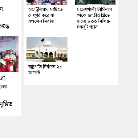
োগ
অস্ট্রেলিয়ার মাটিতে
মহেশখালী টার্মিনাল
সেঞ্চুরি করে যা
থেকে জাতীয় গ্রিডে
বললেন মিরাজ
যাচ্ছে ৮০০ মিলিয়ন
দ্ধে
ঘনফুট গ্যাস
রাষ্ট্রপতি নির্বাচন ২০
আগস্ট
রা
ফিক
ষ্ঠিত