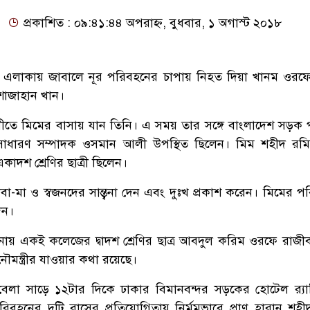
প্রকাশিত : ০৯:৪১:৪৪ অপরাহ্ন, বুধবার, ১ অগাস্ট ২০১৮
র এলাকায় জাবালে নূর পরিবহনের চাপায় নিহত দিয়া খানম ওরফ
 শাজাহান খান।
খালীতে মিমের বাসায় যান তিনি। এ সময় তার সঙ্গে বাংলাদেশ সড়ক
সাধারণ সম্পাদক ওসমান আলী উপস্থিত ছিলেন। মিম শহীদ রমি
একাদশ শ্রেণির ছাত্রী ছিলেন।
া-মা ও স্বজনদের সান্ত্বনা দেন এবং দুঃখ প্রকাশ করেন। মিমের প
েন।
ায় একই কলেজের দ্বাদশ শ্রেণির ছাত্র আবদুল করিম ওরফে রাজী
ৌমন্ত্রীর যাওয়ার কথা রয়েছে।
র বেলা সাড়ে ১২টার দিকে ঢাকার বিমানবন্দর সড়কের হোটেল র‌্য
িবহনের দুটি বাসের প্রতিযোগিতায় নির্মমভাবে প্রাণ হারান শহ