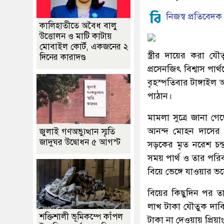
নিজস্ব প্রতিবেদক
কালিহাতীতে অবৈধ বালু
উত্তোলন ও মাটি কাটায়
মোবাইল কোর্ট, একজনের ২
স্ত্রীর দায়ের করা 
দিনের কারাদণ্ড
প্রসেনজিৎ বিশ্বাস পার
বৃহস্পতিবার টাঙ্গাই
পাঠান।
মামলা সুত্রে জানা গ
আনন্দ মোহন দাসের ম
জুলাই গণঅভ্যুত্থান স্মৃতি
জাদুঘর উদ্বোধন ৫ আগস্ট
সড়কের মৃত নরেশ চন্দ্
সময় পার্থ ও তার পরি
বিয়ে ভেঙ্গে যাওয়ার ভ
বিয়ের কিছুদিন পর ত
লাখ টাকা যৌতুক দাব
শক্তিশালী ভূমিকম্পে কাঁপল
টাকা না দেওয়ায় প্রিয়