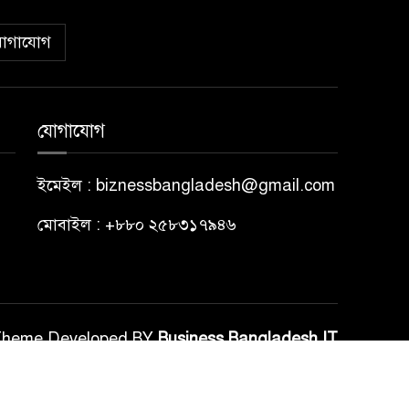
োগাযোগ
যোগাযোগ
ইমেইল : biznessbangladesh@gmail.com
মোবাইল : +৮৮০ ২৫৮৩১৭৯৪৬
Theme Developed BY
Business Bangladesh IT