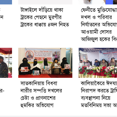
ে
টাঙ্গাইলে দাঁড়িয়ে থাকা
ফেনীতে মুক্তিযোদ্
োন
ট্রাকের পেছনে মুরগীর
দখল ও পরিবার
ট্রাকের ধাক্কায় ৪জন নিহত
নির্যাতনের অভিয
আওয়ামী দোসর
আজিজুল হকের বিরু
সাতকানিয়ায় বিধবা
কালিয়াকৈরে ঈদযাত্
র-
নারীর সম্পত্তি দখলের
নিরাপদ করতে ট্রা
চেষ্টা ও প্রাণনাশের
ব্যবস্থাপনা নিয়ে
হুমকির অভিযোগ
মতবিনিময় সভা অনু