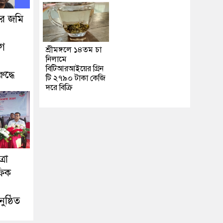
ধার জমি
োগ
শ্রীমঙ্গলে ১৪তম চা
নিলামে
বিটিআরআইয়ের গ্রিন
দ্ধে
টি ২৭৯০ টাকা কেজি
দরে বিক্রি
রা
ফিক
ষ্ঠিত