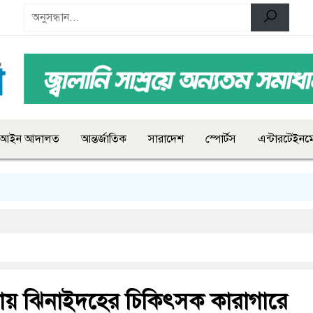
আইন আদালত
আন্তর্জাতিক
সারাদেশ
স্পোর্টস
এন্টারটেইনমে
ায় ঝিনাইদহের চিকিৎসক কারাগারে