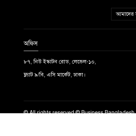
আমাদের স
অফিস
৮৭, নিউ ইস্কাটন রোড, লেভেল-১০,
ফ্ল্যাট ৯/বি, এসি মার্কেট, ঢাকা।
© All rights reserved © Business Bangladesh