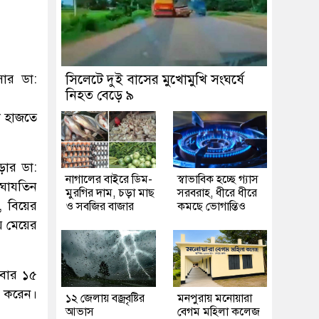
সার ডা:
সিলেটে দুই বাসের মুখোমুখি সংঘর্ষে
নিহত বেড়ে ৯
ল হাজতে
ড়ার ডা:
নাগালের বাইরে ডিম-
স্বাভাবিক হচ্ছে গ্যাস
াঘাযতিন
মুরগির দাম, চড়া মাছ
সরবরাহ, ধীরে ধীরে
, বিয়ের
ও সবজির বাজার
কমছে ভোগান্তিও
য় মেয়ের
িবার ১৫
গ করেন।
১২ জেলায় বজ্রবৃষ্টির
মনপুরায় মনোয়ারা
আভাস
বেগম মহিলা কলেজ