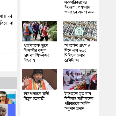
সরকারিকরণের
উদ্যোগ: প্রশংসায়
ভাসছেন এমপি নয়ন
ার ডা:
রিয়ে না
থাইল্যান্ডে স্কুলে
আগস্টের প্রথম ৫
শিক্ষার্থীর বন্দুক
দিনে এল ৬০২
হামলা, শিক্ষকসহ
মিলিয়ন ডলার
নিহত ৭
রেমিট্যান্স
হাসপাতালে ভর্তি
টাঙ্গাইলে মৃত বাস-
মিঠুন চক্রবর্তী
মিনিবাস মালিকদের
পরিবারকে আর্থিক
অনুদান প্রদান