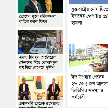
যুক্তরাষ্ট্রের নৌঘাঁটিত
ইরানের ক্ষেপণাস্ত্র-ড্র
তোপের মুখে পরিকল্পনা
বাতিল করল ফিফা
হামলা
এবার মিরপুর মেট্রোরেল
স্টেশনের নিচে বোমাসদৃশ
বস্তু ঘিরে রেখেছে পুলিশ
ঈদ উপহার পেলেন
২৮,৩৬৫ জন আনসা
ভিডিপির সদস্য ও
কর্মচারী
প্রধানমন্ত্রী তারেক রহমানের