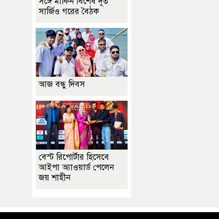
সঙ্গে মার্কিন বিশেষ দূত
সার্জিও গরের বৈঠক
আজ বন্ধু দিবস
বেস্ট রিপোর্টার হিসেবে
আইপা অ্যাওয়ার্ড পেলেন
জয় শাহীন