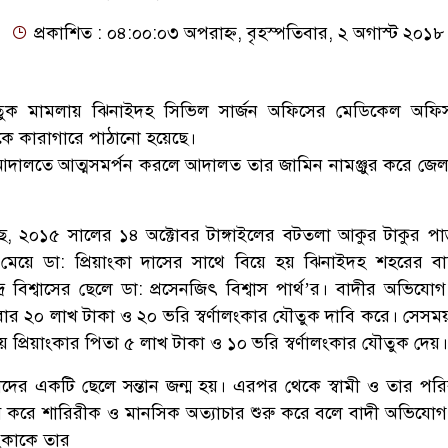
প্রকাশিত : ০৪:০০:০৩ অপরাহ্ন, বৃহস্পতিবার, ২ অগাস্ট ২০১৮
যৌতুক মামলায় ঝিনাইদহ সিভিল সার্জন অফিসের মেডিকেল অফি
্থকে কারাগারে পাঠানো হয়েছে।
ল আদালতে আত্মসমর্পন করলে আদালত তার জামিন নামঞ্জুর করে জে
েছে, ২০১৫ সালের ১৪ অক্টোবর টাঙ্গাইলের বটতলা আকুর টাকুর পা
েয়ে ডা: প্রিয়াংকা দাসের সাথে বিয়ে হয় ঝিনাইদহ শহরের ব
র বিশ্বাসের ছেলে ডা: প্রসেনজিৎ বিশ্বাস পার্থ’র। বাদীর অভিযোগ
বার ২০ লাখ টাকা ও ২০ ভরি স্বর্ণালংকার যৌতুক দাবি করে। সেসম
য়ে প্রিয়াংকার পিতা ৫ লাখ টাকা ও ১০ ভরি স্বর্ণালংকার যৌতুক দেয়।
াদের একটি ছেলে সন্তান জন্ম হয়। এরপর থেকে স্বামী ও তার পর
ি করে শারিরীক ও মানসিক অত্যাচার শুরু করে বলে বাদী অভিযো
াংকাকে তার