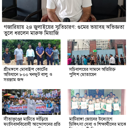
গজারিয়ায় ২৪ জুলাইয়ের স্মৃতিচারণ: গুমের ভয়াবহ অভিজ্ঞতা
তুলে ধরলেন মারুফ মিয়াজি
শ্রীমঙ্গলে মোবাইল কোর্টের
সচিবালয়ের সামনে অতিরিক্ত
অভিযানে ৮০০ ঘনফুট বালু ও
পুলিশ মোতায়েন
সরঞ্জাম জব্দ
সীতাকুণ্ডের মাটিতে দাঁড়িয়ে
মাটিরাঙ্গা জোনের উদ্যোগে
ফ্যাসিবাদবিরোধী আন্দোলনের প্রতি
চিকিৎসা সেবা ও শিক্ষার্থীদের মাঝে