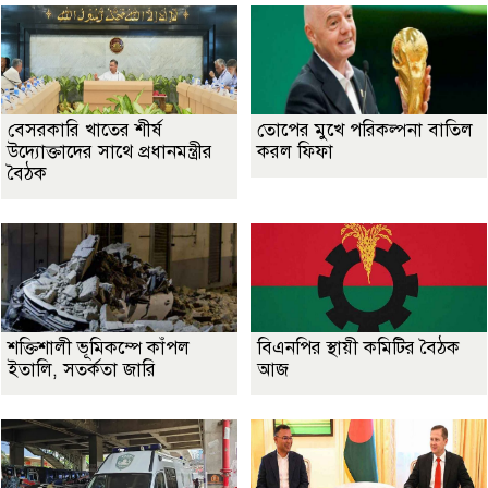
বেসরকারি খাতের শীর্ষ
তোপের মুখে পরিকল্পনা বাতিল
উদ্যোক্তাদের সাথে প্রধানমন্ত্রীর
করল ফিফা
বৈঠক
শক্তিশালী ভূমিকম্পে কাঁপল
বিএনপির স্থায়ী কমিটির বৈঠক
ইতালি, সতর্কতা জারি
আজ