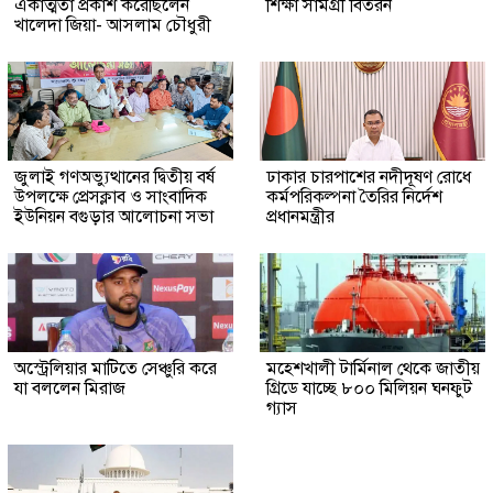
একাত্মতা প্রকাশ করেছিলেন
শিক্ষা সামগ্রী বিতরন
খালেদা জিয়া- আসলাম চৌধুরী
জুলাই গণঅভ্যুত্থানের দ্বিতীয় বর্ষ
ঢাকার চারপাশের নদীদূষণ রোধে
উপলক্ষে প্রেসক্লাব ও সাংবাদিক
কর্মপরিকল্পনা তৈরির নির্দেশ
ইউনিয়ন বগুড়ার আলোচনা সভা
প্রধানমন্ত্রীর
অস্ট্রেলিয়ার মাটিতে সেঞ্চুরি করে
মহেশখালী টার্মিনাল থেকে জাতীয়
যা বললেন মিরাজ
গ্রিডে যাচ্ছে ৮০০ মিলিয়ন ঘনফুট
গ্যাস