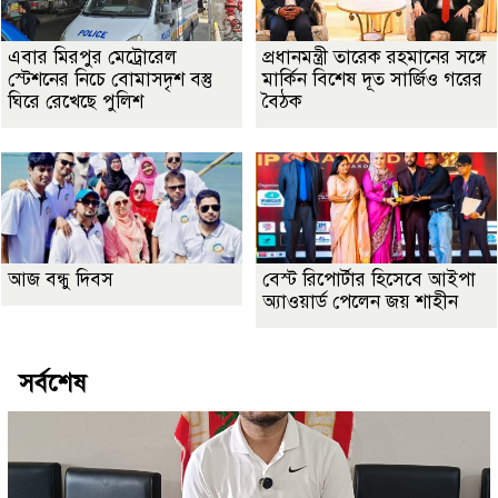
এবার মিরপুর মেট্রোরেল
প্রধানমন্ত্রী তারেক রহমানের সঙ্গে
স্টেশনের নিচে বোমাসদৃশ বস্তু
মার্কিন বিশেষ দূত সার্জিও গরের
ঘিরে রেখেছে পুলিশ
বৈঠক
আজ বন্ধু দিবস
বেস্ট রিপোর্টার হিসেবে আইপা
অ্যাওয়ার্ড পেলেন জয় শাহীন
সর্বশেষ