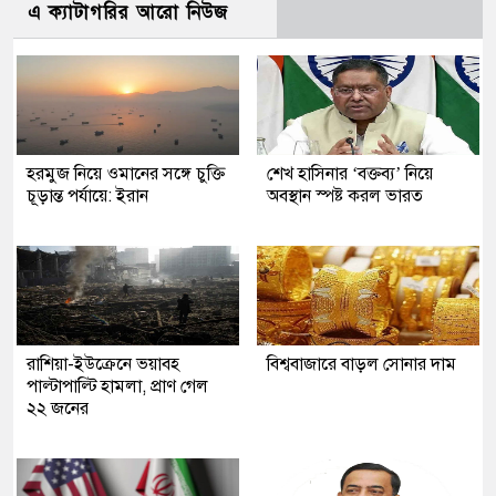
এ ক্যাটাগরির আরো নিউজ
হরমুজ নিয়ে ওমানের সঙ্গে চুক্তি
শেখ হাসিনার ‘বক্তব্য’ নিয়ে
চূড়ান্ত পর্যায়ে: ইরান
অবস্থান স্পষ্ট করল ভারত
রাশিয়া-ইউক্রেনে ভয়াবহ
বিশ্ববাজারে বাড়ল সোনার দাম
পাল্টাপাল্টি হামলা, প্রাণ গেল
২২ জনের