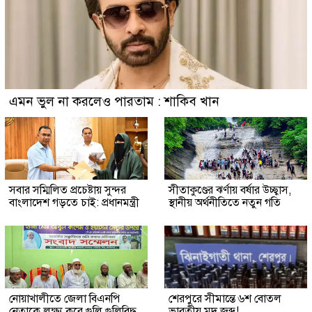
এমন ভুল না করলেও পারতাম : শাকিব খান
সবার সম্মিলিত প্রচেষ্টায় সুন্দর
সীতাকুণ্ডের ঝর্ণায় বর্ষার উচ্ছ্বাস,
বাংলাদেশ গড়তে চাই: প্রধানমন্ত্রী
স্থানীয় অর্থনীতিতে নতুন গতি
নোয়াখালীতে জেলা বিএনপি
শেরপুরে সীমান্তে ৬শ বোতল
নেতাকে লক্ষ্য করে গুলি গুলিবিদ্ধ
ভারতীয় মদ জব্দ!