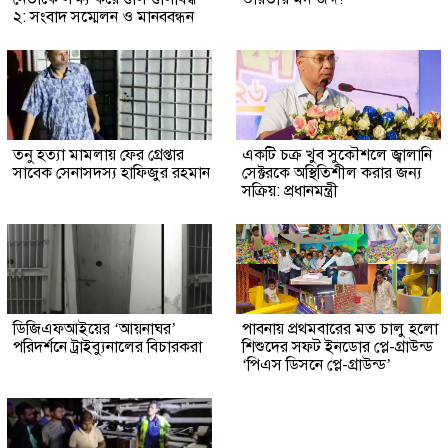
২: সংবাদ সম্মেলন ও মানববন্ধন
তনু হত্যা মামলায় ফের গ্রেপ্তার
একটি চক্র খুব সুকৌশলে জ্বালানি
সাবেক সেনাসদস্য হাফিজুর রহমান
সেক্টরকে অস্থিতিশীল করার জন্য
সক্রিয়: প্রধানমন্ত্রী
ডিজিএফআইয়ের ‘আয়নাঘর’
পাবনায় প্রথমবারের মত চালু হলো
পরিদর্শনে ট্রাইব্যুনালের বিচারকরা
শিশুদের সফট ইনডোর প্লে-গ্রাউন্ড
‘পিএস ডিসনে প্লে-গ্রাউন্ড’