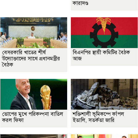
কারাদণ্ড
বেসরকারি খাতের শীর্ষ
বিএনপির স্থায়ী কমিটির বৈঠক
উদ্যোক্তাদের সাথে প্রধানমন্ত্রীর
আজ
বৈঠক
তোপের মুখে পরিকল্পনা বাতিল
শক্তিশালী ভূমিকম্পে কাঁপল
করল ফিফা
ইতালি, সতর্কতা জারি