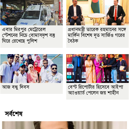
এবার মিরপুর মেট্রোরেল
প্রধানমন্ত্রী তারেক রহমানের সঙ্গে
স্টেশনের নিচে বোমাসদৃশ বস্তু
মার্কিন বিশেষ দূত সার্জিও গরের
ঘিরে রেখেছে পুলিশ
বৈঠক
আজ বন্ধু দিবস
বেস্ট রিপোর্টার হিসেবে আইপা
অ্যাওয়ার্ড পেলেন জয় শাহীন
সর্বশেষ