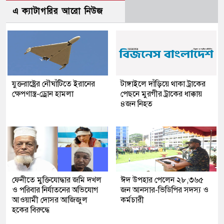
এ ক্যাটাগরির আরো নিউজ
যুক্তরাষ্ট্রের নৌঘাঁটিতে ইরানের
টাঙ্গাইলে দাঁড়িয়ে থাকা ট্রাকের
ক্ষেপণাস্ত্র-ড্রোন হামলা
পেছনে মুরগীর ট্রাকের ধাক্কায়
৪জন নিহত
ফেনীতে মুক্তিযোদ্ধার জমি দখল
ঈদ উপহার পেলেন ২৮,৩৬৫
ও পরিবার নির্যাতনের অভিযোগ
জন আনসার-ভিডিপির সদস্য ও
আওয়ামী দোসর আজিজুল
কর্মচারী
হকের বিরুদ্ধে