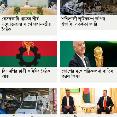
বেসরকারি খাতের শীর্ষ
শক্তিশালী ভূমিকম্পে কাঁপল
উদ্যোক্তাদের সাথে প্রধানমন্ত্রীর
ইতালি, সতর্কতা জারি
বৈঠক
বিএনপির স্থায়ী কমিটির বৈঠক
তোপের মুখে পরিকল্পনা বাতিল
আজ
করল ফিফা