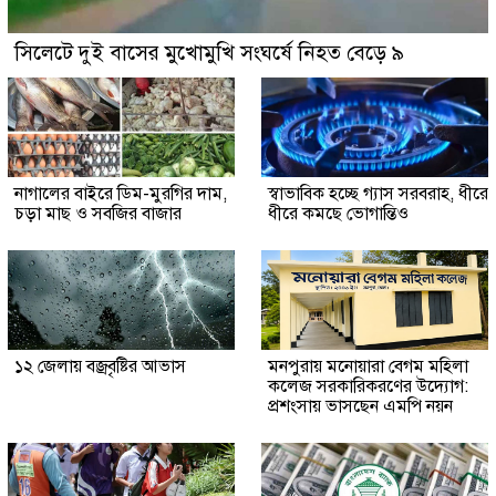
সিলেটে দুই বাসের মুখোমুখি সংঘর্ষে নিহত বেড়ে ৯
নাগালের বাইরে ডিম-মুরগির দাম,
স্বাভাবিক হচ্ছে গ্যাস সরবরাহ, ধীরে
চড়া মাছ ও সবজির বাজার
ধীরে কমছে ভোগান্তিও
১২ জেলায় বজ্রবৃষ্টির আভাস
মনপুরায় মনোয়ারা বেগম মহিলা
কলেজ সরকারিকরণের উদ্যোগ:
প্রশংসায় ভাসছেন এমপি নয়ন