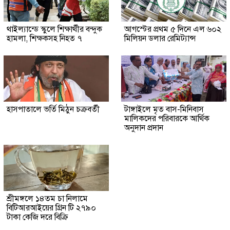
থাইল্যান্ডে স্কুলে শিক্ষার্থীর বন্দুক
আগস্টের প্রথম ৫ দিনে এল ৬০২
হামলা, শিক্ষকসহ নিহত ৭
মিলিয়ন ডলার রেমিট্যান্স
হাসপাতালে ভর্তি মিঠুন চক্রবর্তী
টাঙ্গাইলে মৃত বাস-মিনিবাস
মালিকদের পরিবারকে আর্থিক
অনুদান প্রদান
শ্রীমঙ্গলে ১৪তম চা নিলামে
বিটিআরআইয়ের গ্রিন টি ২৭৯০
টাকা কেজি দরে বিক্রি