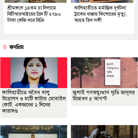
শ্রীমঙ্গলে ১৪তম চা নিলামে
কালিহাতীতে মর্মান্তিক দুর্ঘটনা:
বিটিআরআইয়ের গ্রিন টি ২৭৯০
ট্রাকের ধাক্কায় কিশোরের মৃত্যু,
টাকা কেজি দরে বিক্রি
আহত তিন সঙ্গী
জনপ্রিয়
কালিহাতীতে অবৈধ বালু
জুলাই গণঅভ্যুত্থান স্মৃতি জাদুঘর
উত্তোলন ও মাটি কাটায় মোবাইল
উদ্বোধন ৫ আগস্ট
কোর্ট, একজনের ২ দিনের
কারাদণ্ড