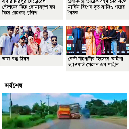
এবার মিরপুর মেট্রোরেল
প্রধানমন্ত্রী তারেক রহমানের সঙ্গে
স্টেশনের নিচে বোমাসদৃশ বস্তু
মার্কিন বিশেষ দূত সার্জিও গরের
ঘিরে রেখেছে পুলিশ
বৈঠক
আজ বন্ধু দিবস
বেস্ট রিপোর্টার হিসেবে আইপা
অ্যাওয়ার্ড পেলেন জয় শাহীন
সর্বশেষ