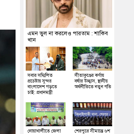
এমন ভুল না করলেও পারতাম : শাকিব
খান
সবার সম্মিলিত
সীতাকুণ্ডের ঝর্ণায়
প্রচেষ্টায় সুন্দর
বর্ষার উচ্ছ্বাস, স্থানীয়
বাংলাদেশ গড়তে
অর্থনীতিতে নতুন গতি
চাই: প্রধানমন্ত্রী
নোয়াখালীতে জেলা
শেরপুরে সীমান্তে ৬শ