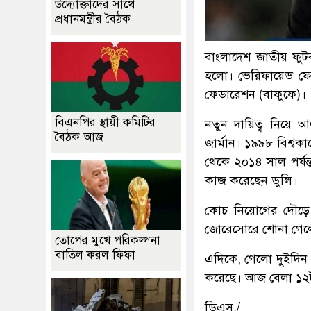
উদ্যোক্তাদের সাথে
প্রধানমন্ত্রীর বৈঠক
বাংলাদেশ জাতীয় ফুট
হলো। ভেরিফায়েড ফেস
ফেডারেশন (বাফুফে)।
বিএনপির স্থায়ী কমিটির
নতুন দায়িত্ব নিয়ে 
বৈঠক আজ
জার্মান। ১৯৯৮ বিশ্বকা
থেকে ২০১৪ সাল পর্যন্ত 
কাজ করেছেন ডুলি।
কোচ নিয়োগের দৌড়ে 
জোরেসোরে শোনা গেলেও 
তোপের মুখে পরিকল্পনা
বাতিল করল ফিফা
এদিকে, গেলো দুইদিন
করেছে। আজ বেলা ১২টা
ডিএস./