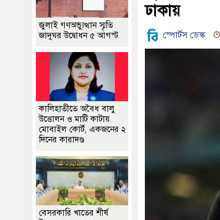
ঢাকায়
জুলাই গণঅভ্যুত্থান স্মৃতি
স্পোর্টস ডেস্ক
জাদুঘর উদ্বোধন ৫ আগস্ট
কালিহাতীতে অবৈধ বালু
উত্তোলন ও মাটি কাটায়
মোবাইল কোর্ট, একজনের ২
দিনের কারাদণ্ড
বেসরকারি খাতের শীর্ষ