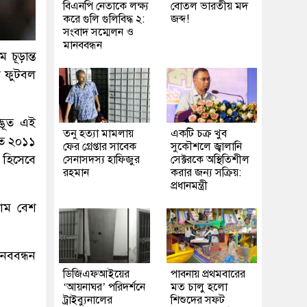
বিএনপি নেতাকে লক্ষ্য
বোতল ভারতীয় মদ
করে গুলি গুলিবিদ্ধ ২:
জব্দ!
সংবাদ সম্মেলন ও
মানববন্ধন
চূড়ান্ত
শ ফুটবল
্ভূত এই
তনু হত্যা মামলায়
একটি চক্র খুব
ীতে ২০১১
ফের গ্রেপ্তার সাবেক
সুকৌশলে জ্বালানি
চ হিসেবে
সেনাসদস্য হাফিজুর
সেক্টরকে অস্থিতিশীল
রহমান
করার জন্য সক্রিয়:
প্রধানমন্ত্রী
াম বেশ
নববন্ধন
ডিজিএফআইয়ের
পাবনায় প্রথমবারের
‘আয়নাঘর’ পরিদর্শনে
মত চালু হলো
ট্রাইব্যুনালের
শিশুদের সফট