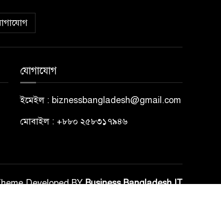
োগাযোগ
যোগাযোগ
ইমেইল : biznessbangladesh@gmail.com
মোবাইল : +৮৮০ ২৫৮৩১৭৯৪৬
Theme Developed BY
Business Bangladesh IT