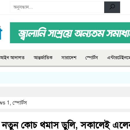
আইন আদালত
আন্তর্জাতিক
সারাদেশ
স্পোর্টস
এন্টারটেইনমে
ws 1
,
স্পোর্টস
 নতুন কোচ থমাস ডুলি, সকালেই এলে