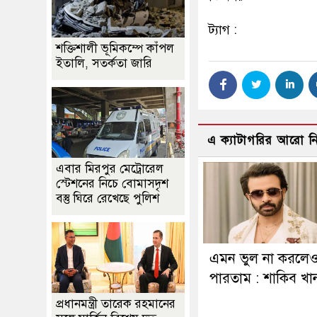
ট্যাগ :
শক্তিশালী ভূমিকম্পে কাঁপল
ইতালি, সতর্কতা জারি
এ ক্যাটাগরির আরো 
এবার মিরপুর মেট্রোরেল
স্টেশনের নিচে বোমাসদৃশ
বস্তু ঘিরে রেখেছে পুলিশ
এমন ভুল না করলে
পারতাম : শাকিব খা
প্রধানমন্ত্রী তারেক রহমানের