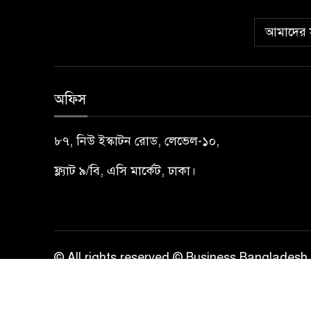
আমাদের স
অফিস
৮৭, নিউ ইস্কাটন রোড, লেভেল-১০,
ফ্ল্যাট ৯/বি, এসি মার্কেট, ঢাকা।
© All rights reserved © Business Bangladesh