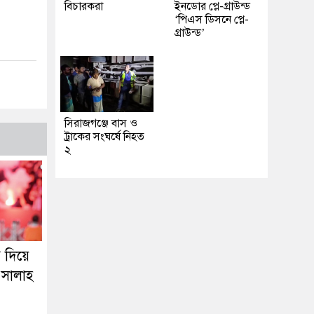
বিচারকরা
ইনডোর প্লে-গ্রাউন্ড
‘পিএস ডিসনে প্লে-
গ্রাউন্ড’
সিরাজগঞ্জে বাস ও
ট্রাকের সংঘর্ষে নিহত
২
গ দিয়ে
 সালাহ