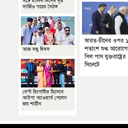
সঙ্গে মার্কিন বিশেষ দূত
সার্জিও গরের বৈঠক
ভারত-চীনের ওপর 
শতাংশ শুল্ক আরোপ
আজ বন্ধু দিবস
বিল পাস যুক্তরাষ্ট্রের
সিনেটে
বেস্ট রিপোর্টার হিসেবে
আইপা অ্যাওয়ার্ড পেলেন
জয় শাহীন