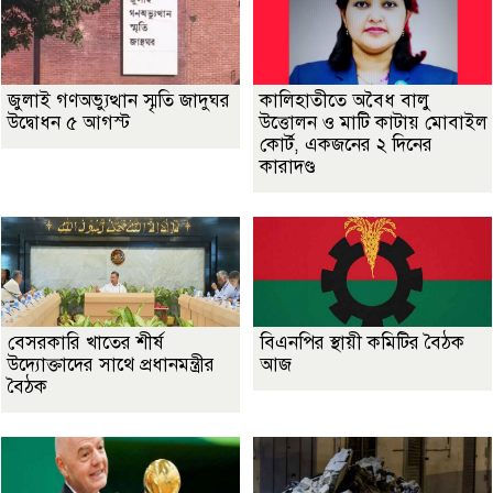
জুলাই গণঅভ্যুত্থান স্মৃতি জাদুঘর
কালিহাতীতে অবৈধ বালু
উদ্বোধন ৫ আগস্ট
উত্তোলন ও মাটি কাটায় মোবাইল
কোর্ট, একজনের ২ দিনের
কারাদণ্ড
বেসরকারি খাতের শীর্ষ
বিএনপির স্থায়ী কমিটির বৈঠক
উদ্যোক্তাদের সাথে প্রধানমন্ত্রীর
আজ
বৈঠক