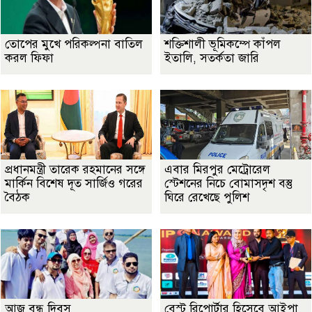
তোপের মুখে পরিকল্পনা বাতিল
শক্তিশালী ভূমিকম্পে কাঁপল
করল ফিফা
ইতালি, সতর্কতা জারি
প্রধানমন্ত্রী তারেক রহমানের সঙ্গে
এবার মিরপুর মেট্রোরেল
মার্কিন বিশেষ দূত সার্জিও গরের
স্টেশনের নিচে বোমাসদৃশ বস্তু
বৈঠক
ঘিরে রেখেছে পুলিশ
আজ বন্ধু দিবস
বেস্ট রিপোর্টার হিসেবে আইপা