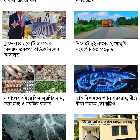
রাখবে: এরদোয়ান
শপথ গ্রহণ
ট্রাম্পের ৪০ কোটি ডলারের
সিলেটে দুই বাসের মুখোমুখি
‘বলরুম প্রকল্প’ আটকে দিলেন
সংঘর্ষে নিহত বেড়ে ৯
আদালত
নাগালের বাইরে ডিম-মুরগির দাম,
স্বাভাবিক হচ্ছে গ্যাস সরবরাহ, ধীরে
চড়া মাছ ও সবজির বাজার
ধীরে কমছে ভোগান্তিও