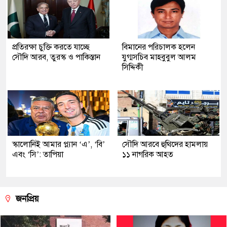
প্রতিরক্ষা চুক্তি করতে যাচ্ছে
বিমানের পরিচালক হলেন
সৌদি আরব, তুরস্ক ও পাকিস্তান
যুগ্মসচিব মাহবুবুল আলম
সিদ্দিকী
স্কালোনিই আমার প্ল্যান ‘এ’, ‘বি’
সৌদি আরবে হুথিদের হামলায়
এবং ‘সি’: তাপিয়া
১১ নাগরিক আহত
জনপ্রিয়