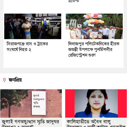
গ্রাউন্ড’
সিরাজগঞ্জে বাস ও ট্রাকের
দিনাজপুর পলিটেকনিকের হীরক
সংঘর্ষে নিহত ২
জয়ন্তী উপলক্ষে পুনর্মিলনীর
রেজিস্ট্রেশন শুরু!
জনপ্রিয়
জুলাই গণঅভ্যুত্থান স্মৃতি জাদুঘর
কালিহাতীতে অবৈধ বালু