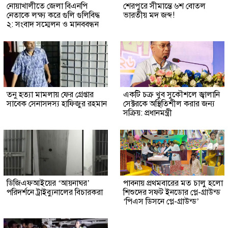
নোয়াখালীতে জেলা বিএনপি
শেরপুরে সীমান্তে ৬শ বোতল
নেতাকে লক্ষ্য করে গুলি গুলিবিদ্ধ
ভারতীয় মদ জব্দ!
২: সংবাদ সম্মেলন ও মানববন্ধন
তনু হত্যা মামলায় ফের গ্রেপ্তার
একটি চক্র খুব সুকৌশলে জ্বালানি
সাবেক সেনাসদস্য হাফিজুর রহমান
সেক্টরকে অস্থিতিশীল করার জন্য
সক্রিয়: প্রধানমন্ত্রী
ডিজিএফআইয়ের ‘আয়নাঘর’
পাবনায় প্রথমবারের মত চালু হলো
পরিদর্শনে ট্রাইব্যুনালের বিচারকরা
শিশুদের সফট ইনডোর প্লে-গ্রাউন্ড
‘পিএস ডিসনে প্লে-গ্রাউন্ড’