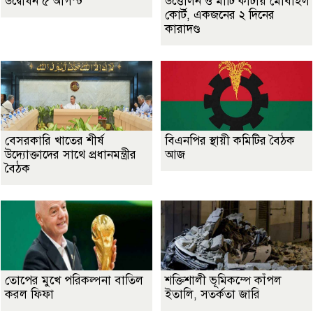
উদ্বোধন ৫ আগস্ট
উত্তোলন ও মাটি কাটায় মোবাইল
কোর্ট, একজনের ২ দিনের
কারাদণ্ড
বেসরকারি খাতের শীর্ষ
বিএনপির স্থায়ী কমিটির বৈঠক
উদ্যোক্তাদের সাথে প্রধানমন্ত্রীর
আজ
বৈঠক
তোপের মুখে পরিকল্পনা বাতিল
শক্তিশালী ভূমিকম্পে কাঁপল
করল ফিফা
ইতালি, সতর্কতা জারি