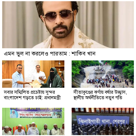
এমন ভুল না করলেও পারতাম : শাকিব খান
সবার সম্মিলিত প্রচেষ্টায় সুন্দর
সীতাকুণ্ডের ঝর্ণায় বর্ষার উচ্ছ্বাস,
বাংলাদেশ গড়তে চাই: প্রধানমন্ত্রী
স্থানীয় অর্থনীতিতে নতুন গতি