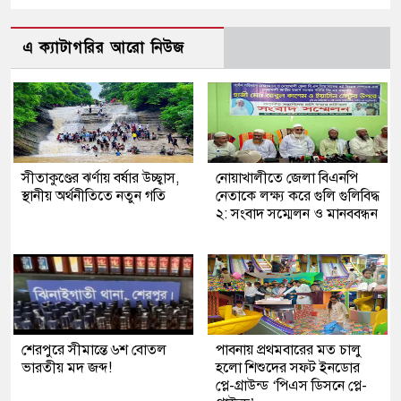
এ ক্যাটাগরির আরো নিউজ
সীতাকুণ্ডের ঝর্ণায় বর্ষার উচ্ছ্বাস,
নোয়াখালীতে জেলা বিএনপি
স্থানীয় অর্থনীতিতে নতুন গতি
নেতাকে লক্ষ্য করে গুলি গুলিবিদ্ধ
২: সংবাদ সম্মেলন ও মানববন্ধন
শেরপুরে সীমান্তে ৬শ বোতল
পাবনায় প্রথমবারের মত চালু
ভারতীয় মদ জব্দ!
হলো শিশুদের সফট ইনডোর
প্লে-গ্রাউন্ড ‘পিএস ডিসনে প্লে-