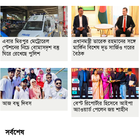
এবার মিরপুর মেট্রোরেল
প্রধানমন্ত্রী তারেক রহমানের সঙ্গে
স্টেশনের নিচে বোমাসদৃশ বস্তু
মার্কিন বিশেষ দূত সার্জিও গরের
ঘিরে রেখেছে পুলিশ
বৈঠক
আজ বন্ধু দিবস
বেস্ট রিপোর্টার হিসেবে আইপা
অ্যাওয়ার্ড পেলেন জয় শাহীন
সর্বশেষ