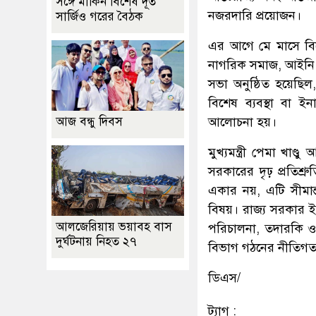
সঙ্গে মার্কিন বিশেষ দূত
নজরদারি প্রয়োজন।
সার্জিও গরের বৈঠক
এর আগে মে মাসে বিজেপ
নাগরিক সমাজ, আইনি ব
সভা অনুষ্ঠিত হয়েছিল
বিশেষ ব্যবস্থা বা 
আজ বন্ধু দিবস
আলোচনা হয়।
মুখ্যমন্ত্রী পেমা খাণ্ড
সরকারের দৃঢ় প্রতিশ্র
একার নয়, এটি সীমান্
বিষয়। রাজ্য সরকার ই
আলজেরিয়ায় ভয়াবহ বাস
পরিচালনা, তদারকি ও 
দুর্ঘটনায় নিহত ২৭
বিভাগ গঠনের নীতিগত সি
ডিএস/
ট্যাগ :