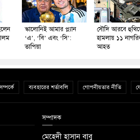
হলেন
স্কালোনিই আমার প্ল্যান
সৌদি আরবে হুথি
 আলম
‘এ’, ‘বি’ এবং ‘সি’:
হামলায় ১১ নাগরি
তাপিয়া
আহত
ম্পর্কে
ব্যবহারের শর্তাবলি
গোপনীয়তার নীতি
য
সম্পাদক
মেহেদী হাসান বাবু