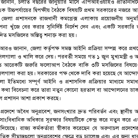
সোনা জানান, চলতি বছরের জানুয়ারি মাসে এপিআইওয়াইও প্রতিনিধিদে
্ডুর এক উচ্চপর্যায়ের দ্বিপক্ষীয় বৈঠকে বিষয়টি প্রথম সরকারের নজরে
্রী জেলা প্রশাসনকে রাজধানী কমপ্লেক্স এলাকায় প্রয়োজনীয় অনুম
স্থাপনা খুঁজে বের করার সুনির্দিষ্ট নির্দেশ দেন এবং একটি সরকার
িত মসজিদের অস্তিত্ব শনাক্ত করা হয়।
া আরও জানান, জেলা কর্তৃপক্ষ সমস্ত আইনি প্রক্রিয়া সম্পন্ন করে প্র
গালা ও খালি করে দেয়। পরবর্তী সময়ে গত ১ জুন মুখ্যমন্ত্রী ও 
্ঠিত আরেকটি জরুরি ফলোআপ বৈঠকে বাকি ৩টি মসজিদের বিষয়েও 
লো সিলগালা করা হয়। সরকারের পক্ষ থেকে দাবি করা হয়েছে যে আন্দ
 ইতিমধ্যে সম্পূর্ণ আইনি ও প্রশাসনিক প্রক্রিয়ার মাধ্যমে সমা
থের কথা বিবেচনা করে তারা নতুন কোনো হরতাল বা আন্দোলনের ডা
 প্রশাসন আশা প্রকাশ করছে।
রদেশে অবৈধ অনুপ্রবেশ, জনসংখ্যার দ্রুত পরিবর্তন এবং স্থানীয় 
 সাংবিধানিক অধিকার সুরক্ষার বিষয়টিকে কেন্দ্র করে নতুন করে 
দিয়েছে। রাজ্য কর্মকর্তারা স্বীকার করেছেন যে অরুণাচল প্রদেশের 
াতিক সীমান্তগুলো অনুপ্রবেশের ক্ষেত্রে বড় চ্যালেঞ্জ এবং এর জন্য ধ