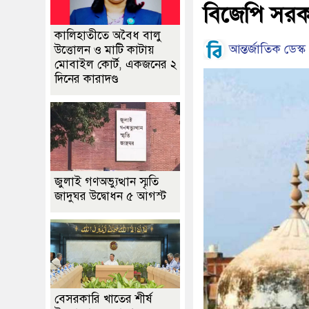
বিজেপি সর
কালিহাতীতে অবৈধ বালু
আন্তর্জাতিক ডেস্ক
উত্তোলন ও মাটি কাটায়
মোবাইল কোর্ট, একজনের ২
দিনের কারাদণ্ড
জুলাই গণঅভ্যুত্থান স্মৃতি
জাদুঘর উদ্বোধন ৫ আগস্ট
বেসরকারি খাতের শীর্ষ