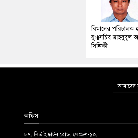
বিমানের পরিচালক 
যুগ্মসচিব মাহবুবুল
সিদ্দিকী
আমাদের স
অফিস
৮৭, নিউ ইস্কাটন রোড, লেভেল-১০,