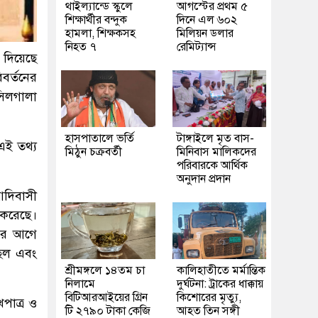
থাইল্যান্ডে স্কুলে
আগস্টের প্রথম ৫
শিক্ষার্থীর বন্দুক
দিনে এল ৬০২
হামলা, শিক্ষকসহ
মিলিয়ন ডলার
নিহত ৭
রেমিট্যান্স
 দিয়েছে
বর্তনের
 সিলগালা
হাসপাতালে ভর্তি
টাঙ্গাইলে মৃত বাস-
এই তথ্য
মিঠুন চক্রবর্তী
মিনিবাস মালিকদের
পরিবারকে আর্থিক
অনুদান প্রদান
আদিবাসী
 করেছে।
 এর আগে
ছিল এবং
শ্রীমঙ্গলে ১৪তম চা
কালিহাতীতে মর্মান্তিক
নিলামে
দুর্ঘটনা: ট্রাকের ধাক্কায়
বিটিআরআইয়ের গ্রিন
কিশোরের মৃত্যু,
খপাত্র ও
টি ২৭৯০ টাকা কেজি
আহত তিন সঙ্গী