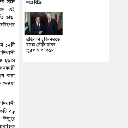
র সঙ্গে
দরে বিক্রি
 আসে। ওই
তি ছাড়া
ি জরিপের
প্রতিরক্ষা চুক্তি করতে
থমে ১২টি
যাচ্ছে সৌদি আরব,
তুরস্ক ও পাকিস্তান
আদিবাসী
চূড়ান্ত
োলনকারী
ধান করা
ক দেওয়া
আদিবাসী
একটি বড়
উন্মুক্ত
ারাবাহিক