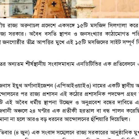
ঞ্চলীয় রাজ্য অরুণাচল প্রদেশে একসঙ্গে ১৫টি মসজিদ সিলগালা করে
জ্য সরকার। অবৈধ বসতি স্থাপন ও জনসংখ্যার কাঠামোগত পরি
ী জনগোষ্ঠীর তীব্র আপত্তির মুখে এই ১৫টি মসজিদের সাইট সম্পূর্ণ
তের অন্যতম শীর্ষস্থানীয় সংবাদমাধ্যম এনডিটিভির এক প্রতিবেদনে 
িজেনাস ইয়ুথ অর্গানাইজেশন (এপিআইওয়াইও) নামের একটি স্থানীয় 
ন্দোলনের পর রাজ্য প্রশাসন এই কঠোর প্রশাসনিক পদক্ষেপ গ্রহণ
 এই অবৈধ ধর্মীয় স্থাপনা উচ্ছেদ ও অনুপ্রবেশ বন্ধের দাবিতে
জধানী অঞ্চলে ২৪ ঘণ্টার এক প্রতীকী হরতাল বা বন্ধ পালন করে
 মানা না হলে আরও বড় ধরনের আন্দোলনের হুঁশিয়ারি দিয়েছিল।
পতিবার (৪ জুন) এক সংবাদ সম্মেলনে রাজ্য সরকারের আনুষ্ঠানিক মু