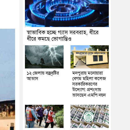
স্বাভাবিক হচ্ছে গ্যাস সরবরাহ, ধীরে
ধীরে কমছে ভোগান্তিও
১২ জেলায় বজ্রবৃষ্টির
মনপুরায় মনোয়ারা
আভাস
বেগম মহিলা কলেজ
সরকারিকরণের
উদ্যোগ: প্রশংসায়
ভাসছেন এমপি নয়ন