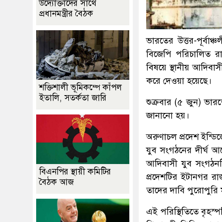
উদ্যোক্তাদের সাথে
প্রধানমন্ত্রীর বৈঠক
ভারতের উত্তর-পূর্বা
বিজেপি পরিচালিত রা
বিষয়ে স্থানীয় আদিবাস
করে দেওয়া হয়েছে।
শক্তিশালী ভূমিকম্পে কাঁপল
ইতালি, সতর্কতা জারি
শুক্রবার (৫ জুন) ভার
জানানো হয়।
অরুণাচল প্রদেশ ইন্ড
যুব সংগঠনের দীর্ঘ আ
আদিবাসী যুব সংগঠনটি
বিএনপির স্থায়ী কমিটির
প্রদেশটির ইটানগর রা
বৈঠক আজ
তাদের দাবি পুরোপুরি
এই পরিস্থিতিতে বৃহস্