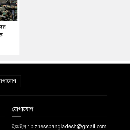
দের
ক
োগাযোগ
যোগাযোগ
ইমেইল : biznessbangladesh@gmail.com