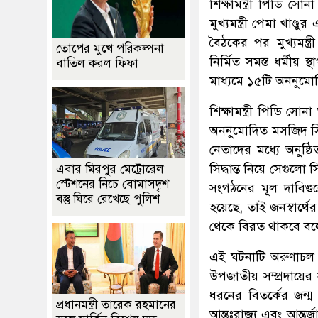
শিক্ষামন্ত্রী পিডি 
মুখ্যমন্ত্রী পেমা খাণ
বৈঠকের পর মুখ্যমন্ত
তোপের মুখে পরিকল্পনা
নির্মিত সমস্ত ধর্মীয় 
বাতিল করল ফিফা
মাধ্যমে ১৫টি অননুমোদ
শিক্ষামন্ত্রী পিডি সোন
অননুমোদিত মসজিদ সিল
নেতাদের মধ্যে অনুষ
সিদ্ধান্ত নিয়ে সেগু
এবার মিরপুর মেট্রোরেল
স্টেশনের নিচে বোমাসদৃশ
সংগঠনের মূল দাবিগুলো
বস্তু ঘিরে রেখেছে পুলিশ
হয়েছে, তাই জনস্বার্
থেকে বিরত থাকবে বলে
এই ঘটনাটি অরুণাচল প্
উপজাতীয় সম্প্রদায়ের
ধরনের বিতর্কের জন্ম 
প্রধানমন্ত্রী তারেক রহমানের
আন্তঃরাজ্য এবং আন্তর্জ