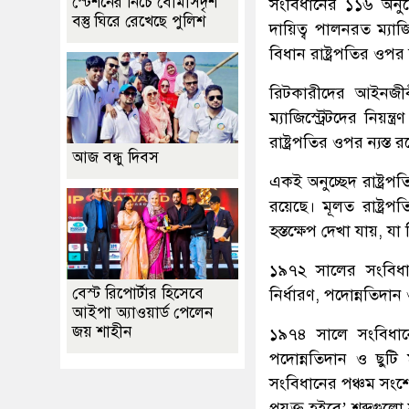
স্টেশনের নিচে বোমাসদৃশ
সংবিধানের ১১৬ অনুচ্ছ
বস্তু ঘিরে রেখেছে পুলিশ
দায়িত্ব পালনরত ম্যাজিস
বিধান রাষ্ট্রপতির ওপর ন
রিটকারীদের আইনজীব
ম্যাজিস্ট্রেটদের নিয়ন্ত
রাষ্ট্রপতির ওপর ন্যস্ত 
আজ বন্ধু দিবস
একই অনুচ্ছেদ রাষ্ট্রপত
রয়েছে। মূলত রাষ্ট্রপতি
হস্তক্ষেপ দেখা যায়, যা
১৯৭২ সালের সংবিধানে 
বেস্ট রিপোর্টার হিসেবে
নির্ধারণ, পদোন্নতিদান ও
আইপা অ্যাওয়ার্ড পেলেন
জয় শাহীন
১৯৭৪ সালে সংবিধানের চ
পদোন্নতিদান ও ছুটি ম
সংবিধানের পঞ্চম সংশোধ
প্রযুক্ত হইবে’ শব্দগুল