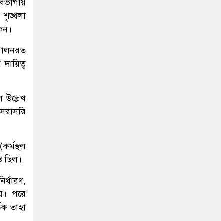
বিভাগীয়
 শৃঙ্খলা
কেন।
পালনরত
 দায়িত্ব
ে উল্লেখ
র সরাসরি
র্মস্থল
্ত ছিল।
ির্ধারণ,
 হয়। পরে
তৃক তাহা