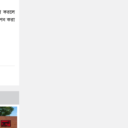
ণা করলে
াপন করা