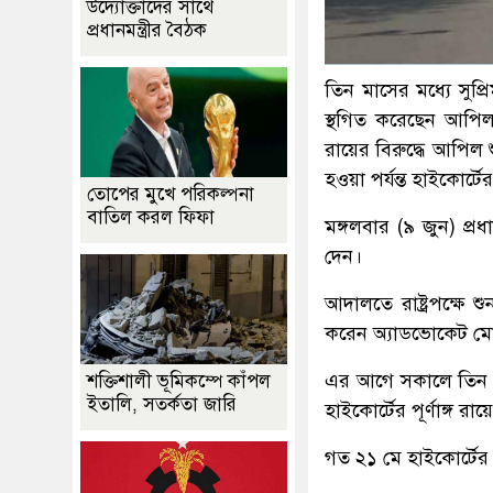
উদ্যোক্তাদের সাথে
প্রধানমন্ত্রীর বৈঠক
তিন মাসের মধ্যে সুপ্র
স্থগিত করেছেন আপিল ব
রায়ের বিরুদ্ধে আপিল 
হওয়া পর্যন্ত হাইকোর্টে
তোপের মুখে পরিকল্পনা
বাতিল করল ফিফা
মঙ্গলবার (৯ জুন) প্
দেন।
আদালতে রাষ্ট্রপক্ষে 
করেন অ্যাডভোকেট মো
এর আগে সকালে তিন মাস
শক্তিশালী ভূমিকম্পে কাঁপল
ইতালি, সতর্কতা জারি
হাইকোর্টের পূর্ণাঙ্গ র
গত ২১ মে হাইকোর্টের র