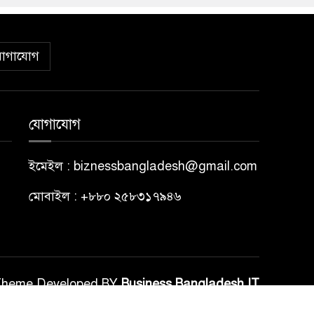
োগাযোগ
যোগাযোগ
ইমেইল : biznessbangladesh@gmail.com
মোবাইল : +৮৮০ ২৫৮৩১৭৯৪৬
Theme Developed BY
Business Bangladesh IT