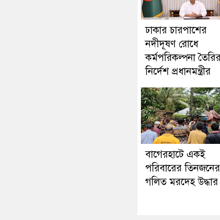
ঢাকার চারপাশের
নদীদূষণ রোধে
কর্মপরিকল্পনা তৈরি
নির্দেশ প্রধানমন্ত্রীর
‎বাগেরহাটে একই
পরিবারের তিনজনের
গলিত মরদেহ উদ্ধার