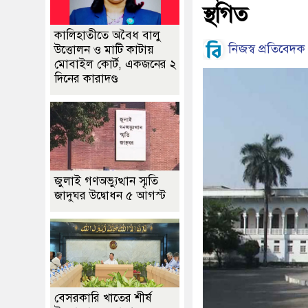
স্থগিত
কালিহাতীতে অবৈধ বালু
নিজস্ব প্রতিবেদক
উত্তোলন ও মাটি কাটায়
মোবাইল কোর্ট, একজনের ২
দিনের কারাদণ্ড
জুলাই গণঅভ্যুত্থান স্মৃতি
জাদুঘর উদ্বোধন ৫ আগস্ট
বেসরকারি খাতের শীর্ষ