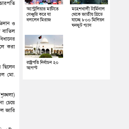
িচারপতি
অস্ট্রেলিয়ার মাটিতে
মহেশখালী টার্মিনাল
সেঞ্চুরি করে যা
থেকে জাতীয় গ্রিডে
বললেন মিরাজ
যাচ্ছে ৮০০ মিলিয়ন
নতিদান ও
ঘনফুট গ্যাস
ান বাতিল
 বিধানের
ালে করা
রাষ্ট্রপতি নির্বাচন ২০
ি ছিলেন
আগস্ট
রেল মো.
ৃঙ্খলা)
না চেয়ে
ুল জারি