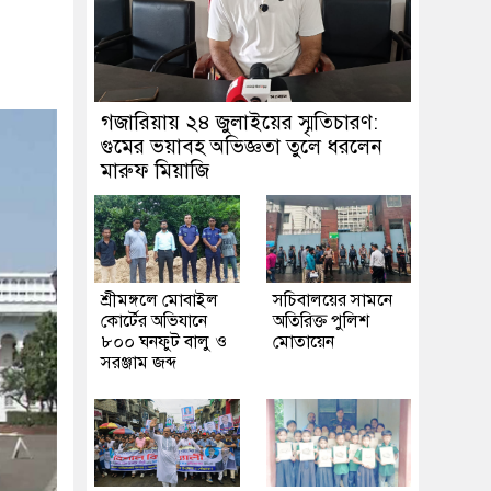
গজারিয়ায় ২৪ জুলাইয়ের স্মৃতিচারণ:
গুমের ভয়াবহ অভিজ্ঞতা তুলে ধরলেন
মারুফ মিয়াজি
শ্রীমঙ্গলে মোবাইল
সচিবালয়ের সামনে
কোর্টের অভিযানে
অতিরিক্ত পুলিশ
৮০০ ঘনফুট বালু ও
মোতায়েন
সরঞ্জাম জব্দ