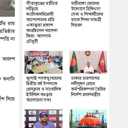
সীতাকুণ্ডের মাটিতে
মাটিরাঙ্গা জোনের
দাঁড়িয়ে
উদ্যোগে চিকিৎসা
ফ্যাসিবাদবিরোধী
সেবা ও শিক্ষার্থীদের
আন্দোলনের প্রতি
মাঝে শিক্ষা সামগ্রী
্টের রায়
একাত্মতা প্রকাশ
বিতরন
করেছিলেন খালেদা
তিষ্ঠার
জিয়া- আসলাম
ত্তি না
চৌধুরী
 এ আদেশ
জুলাই গণঅভ্যুত্থানের
ঢাকার চারপাশের
ে শুনানি
দ্বিতীয় বর্ষ উপলক্ষে
নদীদূষণ রোধে
প্রেসক্লাব ও সাংবাদিক
কর্মপরিকল্পনা তৈরির
ইউনিয়ন বগুড়ার
নির্দেশ প্রধানমন্ত্রীর
দেশ দিয়ে
আলোচনা সভা