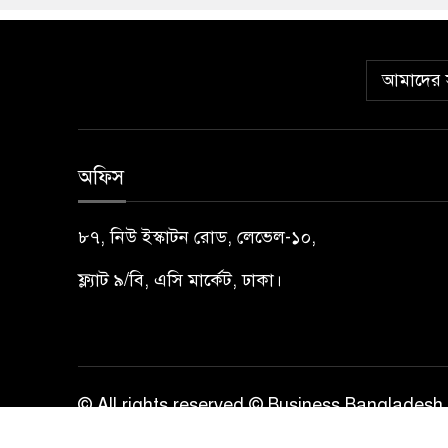
আমাদের স
অফিস
৮৭, নিউ ইস্কাটন রোড, লেভেল-১০,
ফ্ল্যাট ৯/বি, এসি মার্কেট, ঢাকা।
© All rights reserved © Business Bangladesh