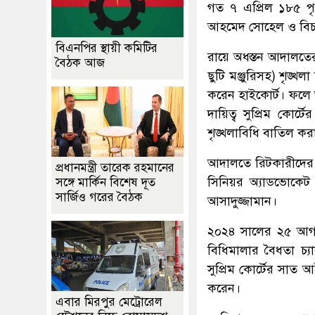
গত ৭ এপ্রিল ১৮৫ পৃষ
আহমেদ সোহেল ও বিচা
বিএনপির স্থায়ী কমিটির
রায়ে অধস্তন আদালতের দা
বৈঠক আজ
ছুটি মঞ্জুরিসহ) শৃঙ্খ
করেন হাইকোর্ট। ফলে অধ
দায়িত্ব সুপ্রিম কোর
শৃঙ্খলাবিধি বাতিল কর
আদালতে রিটকারীদের 
প্রধানমন্ত্রী তারেক রহমানের
সিনিয়র অ্যাডভোকেট শ
সঙ্গে মার্কিন বিশেষ দূত
সার্জিও গরের বৈঠক
আসাদুজ্জামান।
২০২৪ সালের ২৫ আগস্ট
বিধিমালার বৈধতা চ্যা
সুপ্রিম কোর্টের সাত
করেন।
এবার মিরপুর মেট্রোরেল