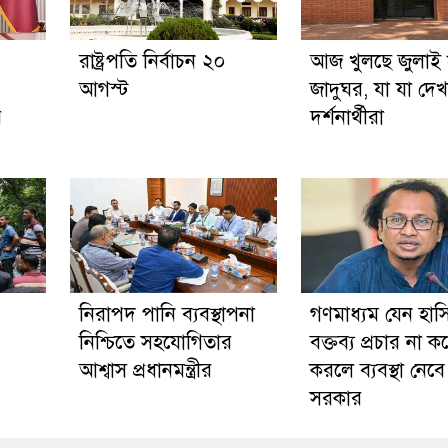
রাষ্ট্রপতি নির্বাচন ২০
আজ খুলছে জুলাই স্
আগস্ট
জাদুঘর, যা যা দে
র
দর্শনার্থীরা
নিরাপদ পানি ব্যবস্থাপনা
গণমাধ্যম যেন হাস
নিশ্চিতে সহযোগিতার
বক্তব্য প্রচার না ক
আশ্বাস প্রধানমন্ত্রীর
করলে ব্যবস্থা নেবে
সরকার