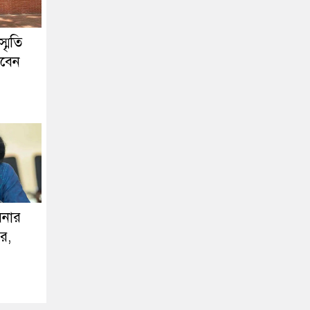
মৃতি
খবেন
িনার
রে,