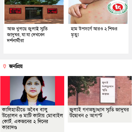
আজ খুলছে জুলাই স্মৃতি
হাম উপসর্গে আরও ২ শিশুর
জাদুঘর, যা যা দেখবেন
মৃত্যু
দর্শনার্থীরা
জনপ্রিয়
কালিহাতীতে অবৈধ বালু
জুলাই গণঅভ্যুত্থান স্মৃতি জাদুঘর
উত্তোলন ও মাটি কাটায় মোবাইল
উদ্বোধন ৫ আগস্ট
কোর্ট, একজনের ২ দিনের
কারাদণ্ড