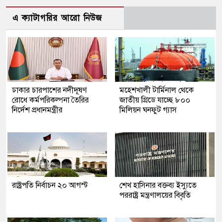
এ ক্যাটাগরির আরো নিউজ
ঢাকার চারপাশের নদীদূষণ
মহেশখালী টার্মিনাল থেকে
রোধে কর্মপরিকল্পনা তৈরির
জাতীয় গ্রিডে যাচ্ছে ৮০০
নির্দেশ প্রধানমন্ত্রীর
মিলিয়ন ঘনফুট গ্যাস
রাষ্ট্রপতি নির্বাচন ২০ আগস্ট
শেখ হাসিনার বক্তব্য ইস্যুতে
পররাষ্ট্র মন্ত্রণালয়ের বিবৃতি