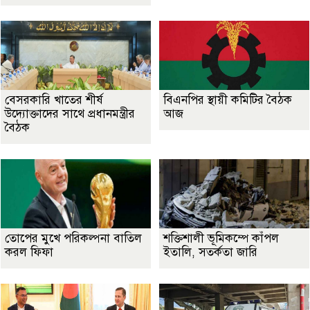
বেসরকারি খাতের শীর্ষ
বিএনপির স্থায়ী কমিটির বৈঠক
উদ্যোক্তাদের সাথে প্রধানমন্ত্রীর
আজ
বৈঠক
তোপের মুখে পরিকল্পনা বাতিল
শক্তিশালী ভূমিকম্পে কাঁপল
করল ফিফা
ইতালি, সতর্কতা জারি