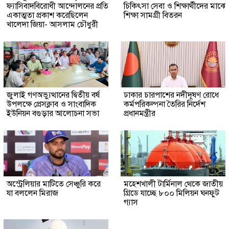
ফ্যাসিবাদবিরোধী আন্দোলনের প্রতি
চিকিৎসা সেবা ও শিক্ষার্থীদের মাঝে
একাত্মতা প্রকাশ করেছিলেন
শিক্ষা সামগ্রী বিতরন
খালেদা জিয়া- আসলাম চৌধুরী
জুলাই গণঅভ্যুত্থানের দ্বিতীয় বর্ষ
ঢাকার চারপাশের নদীদূষণ রোধে
উপলক্ষে প্রেসক্লাব ও সাংবাদিক
কর্মপরিকল্পনা তৈরির নির্দেশ
ইউনিয়ন বগুড়ার আলোচনা সভা
প্রধানমন্ত্রীর
অস্ট্রেলিয়ার মাটিতে সেঞ্চুরি করে
মহেশখালী টার্মিনাল থেকে জাতীয়
যা বললেন মিরাজ
গ্রিডে যাচ্ছে ৮০০ মিলিয়ন ঘনফুট
গ্যাস