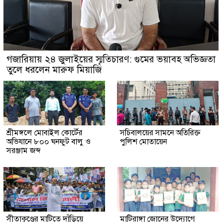
গজারিয়ায় ২৪ জুলাইয়ের স্মৃতিচারণ: গুমের ভয়াবহ অভিজ্ঞতা
তুলে ধরলেন মারুফ মিয়াজি
শ্রীমঙ্গলে মোবাইল কোর্টের
সচিবালয়ের সামনে অতিরিক্ত
অভিযানে ৮০০ ঘনফুট বালু ও
পুলিশ মোতায়েন
সরঞ্জাম জব্দ
সীতাকুণ্ডের মাটিতে দাঁড়িয়ে
মাটিরাঙ্গা জোনের উদ্যোগে