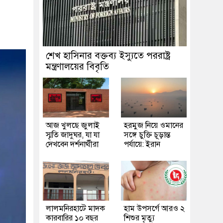
শেখ হাসিনার বক্তব্য ইস্যুতে পররাষ্ট্র
মন্ত্রণালয়ের বিবৃতি
আজ খুলছে জুলাই
হরমুজ নিয়ে ওমানের
স্মৃতি জাদুঘর, যা যা
সঙ্গে চুক্তি চূড়ান্ত
দেখবেন দর্শনার্থীরা
পর্যায়ে: ইরান
লালমনিরহাটে মাদক
হাম উপসর্গে আরও ২
কারবারির ১০ বছর
শিশুর মৃত্যু