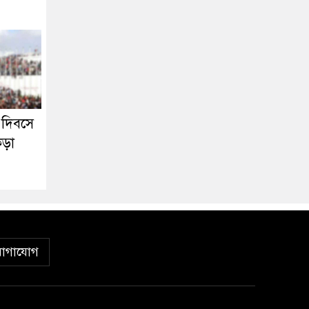
ন দিবসে
কড়া
োগাযোগ