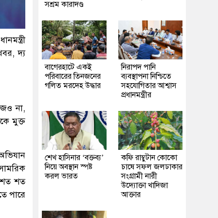
সশ্রম কারাদণ্ড
নমন্ত্রী
বর, দ্য
‎বাগেরহাটে একই
নিরাপদ পানি
পরিবারের তিনজনের
ব্যবস্থাপনা নিশ্চিতে
গলিত মরদেহ উদ্ধার
সহযোগিতার আশ্বাস
প্রধানমন্ত্রীর
আজও না,
ে মুক্ত
 অভিযান
শেখ হাসিনার ‘বক্তব্য’
কফি রাম্বুটান কোকো
নিয়ে অবস্থান স্পষ্ট
চাষে সফল জলঢাকার
 সামরিক
করল ভারত
সংগ্রামী নারী
ে শত শত
উদ্যোক্তা খাদিজা
তে পারে
আক্তার