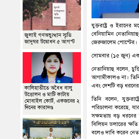
যুক্তরাষ্ট্র ও ইরানের
বেনিয়ামিন নেতানিয়াহ
জুলাই গণঅভ্যুত্থান স্মৃতি
জাদুঘর উদ্বোধন ৫ আগস্ট
জেরুজালেম পোস্টের।
সোমবার (১৫ জুন) এক
নেতানিয়াহু বলেন, চু
আগামীকালও না। তিনি
এবং দেশটি বড় ধরনের ন
কালিহাতীতে অবৈধ বালু
উত্তোলন ও মাটি কাটায়
তিনি বলেন, যুক্তরা
মোবাইল কোর্ট, একজনের ২
পরিচালনা করেছে, যার 
দিনের কারাদণ্ড
সক্ষমতায় বড় ধরনের 
বিলিয়ন ডলারের ক্ষতি
বলেও দাবি করেন নেতা