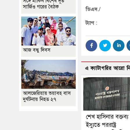
সঙ্গে মার্কিন বিশেষ দূত
সার্জিও গরের বৈঠক
ডিএস./
ট্যাগ :
আজ বন্ধু দিবস
এ ক্যাটাগরির আরো 
আলজেরিয়ায় ভয়াবহ বাস
দুর্ঘটনায় নিহত ২৭
শেখ হাসিনার বক্তব্য
ইস্যুতে পররাষ্ট্র