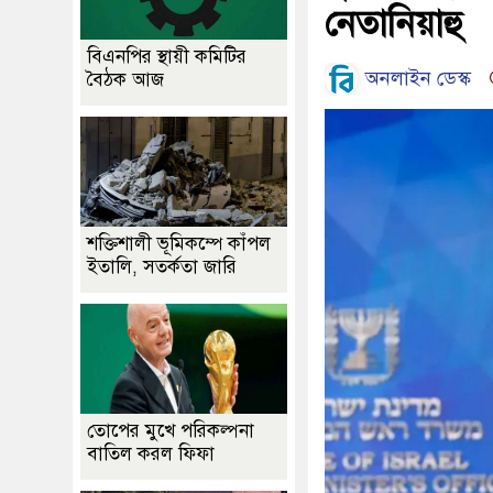
নেতানিয়াহু
বিএনপির স্থায়ী কমিটির
অনলাইন ডেস্ক
বৈঠক আজ
শক্তিশালী ভূমিকম্পে কাঁপল
ইতালি, সতর্কতা জারি
তোপের মুখে পরিকল্পনা
বাতিল করল ফিফা