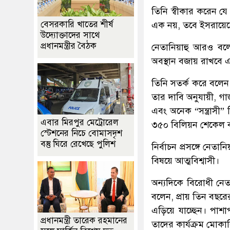
তিনি স্বীকার করেন যে যু
বেসরকারি খাতের শীর্ষ
এক নয়, তবে ইসরায়েলের
উদ্যোক্তাদের সাথে
প্রধানমন্ত্রীর বৈঠক
নেতানিয়াহু আরও বলে
অবস্থান বজায় রাখবে এ
তিনি সতর্ক করে বলেন,
তার দাবি অনুযায়ী, গা
এবং অনেক “সন্ত্রাসী” ন
এবার মিরপুর মেট্রোরেল
৩৫০ বিলিয়ন শেকেল বা
স্টেশনের নিচে বোমাসদৃশ
বস্তু ঘিরে রেখেছে পুলিশ
নির্বাচন প্রসঙ্গে নেতা
বিষয়ে আত্মবিশ্বাসী।
অন্যদিকে বিরোধী নে
বলেন, প্রায় তিন বছরের 
এড়িয়ে যাচ্ছেন। পাশ
প্রধানমন্ত্রী তারেক রহমানের
তাদের কার্যক্রম মোক