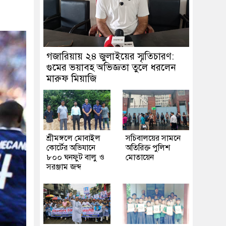
গজারিয়ায় ২৪ জুলাইয়ের স্মৃতিচারণ:
গুমের ভয়াবহ অভিজ্ঞতা তুলে ধরলেন
মারুফ মিয়াজি
শ্রীমঙ্গলে মোবাইল
সচিবালয়ের সামনে
কোর্টের অভিযানে
অতিরিক্ত পুলিশ
৮০০ ঘনফুট বালু ও
মোতায়েন
সরঞ্জাম জব্দ