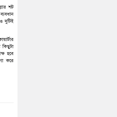
্লার শট
ব্যবধান
ও দুটিই
য়ার্টার
 কিছুটা
ক্ষ হবে
য়গা করে