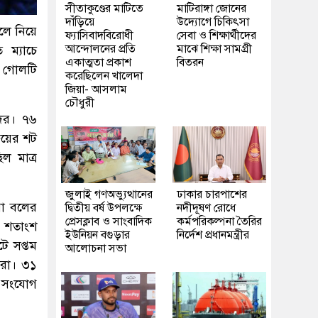
সীতাকুণ্ডের মাটিতে
মাটিরাঙ্গা জোনের
দাঁড়িয়ে
উদ্যোগে চিকিৎসা
ুলে নিয়ে
ফ্যাসিবাদবিরোধী
সেবা ও শিক্ষার্থীদের
আন্দোলনের প্রতি
মাঝে শিক্ষা সামগ্রী
 ম্যাচে
একাত্মতা প্রকাশ
বিতরন
ক গোলটি
করেছিলেন খালেদা
জিয়া- আসলাম
চৌধুরী
দের। ৭৬
ুয়ের শট
ল মাত্র
জুলাই গণঅভ্যুত্থানের
ঢাকার চারপাশের
রা বলের
দ্বিতীয় বর্ষ উপলক্ষে
নদীদূষণ রোধে
প্রেসক্লাব ও সাংবাদিক
কর্মপরিকল্পনা তৈরির
০ শতাংশ
ইউনিয়ন বগুড়ার
নির্দেশ প্রধানমন্ত্রীর
ে সপ্তম
আলোচনা সভা
ারা। ৩১
ো সংযোগ