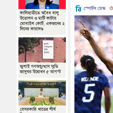
স্পোর্টস ডেস্ক
কালিহাতীতে অবৈধ বালু
উত্তোলন ও মাটি কাটায়
মোবাইল কোর্ট, একজনের ২
দিনের কারাদণ্ড
জুলাই গণঅভ্যুত্থান স্মৃতি
জাদুঘর উদ্বোধন ৫ আগস্ট
বেসরকারি খাতের শীর্ষ