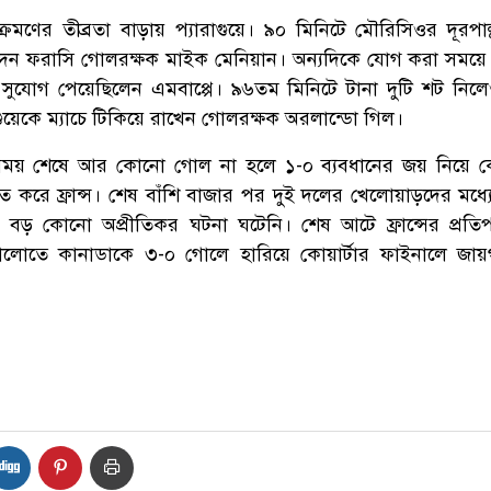
ণের তীব্রতা বাড়ায় প্যারাগুয়ে। ৯০ মিনিটে মৌরিসিওর দূরপাল
ে দেন ফরাসি গোলরক্ষক মাইক মেনিয়ান। অন্যদিকে যোগ করা সময়ে 
 সুযোগ পেয়েছিলেন এমবাপ্পে। ৯৬তম মিনিটে টানা দুটি শট নিলে
ারাগুয়েকে ম্যাচে টিকিয়ে রাখেন গোলরক্ষক অরলান্ডো গিল।
সময় শেষে আর কোনো গোল না হলে ১-০ ব্যবধানের জয় নিয়ে কো
ত করে ফ্রান্স। শেষ বাঁশি বাজার পর দুই দলের খেলোয়াড়দের মধ্যে
ও বড় কোনো অপ্রীতিকর ঘটনা ঘটেনি। শেষ আটে ফ্রান্সের প্রতিপ
ষোলোতে কানাডাকে ৩-০ গোলে হারিয়ে কোয়ার্টার ফাইনালে জা