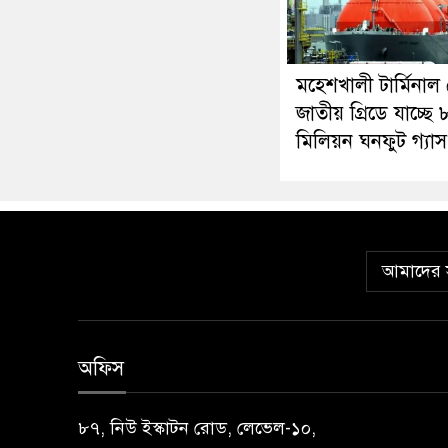
মহেশখালী টার্মিনাল
জাতীয় গ্রিডে যাচ্ছে
মিলিয়ন ঘনফুট গ্যাস
আমাদের স
অফিস
৮৭, নিউ ইস্কাটন রোড, লেভেল-১০,