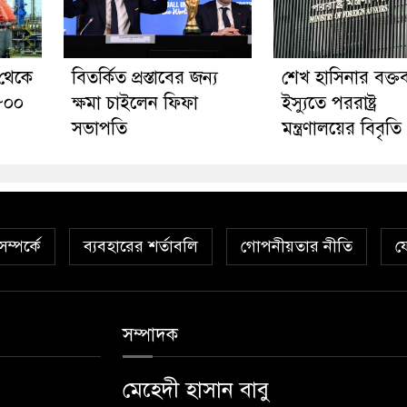
 থেকে
বিতর্কিত প্রস্তাবের জন্য
শেখ হাসিনার বক্তব
 ৮০০
ক্ষমা চাইলেন ফিফা
ইস্যুতে পররাষ্ট্র
সভাপতি
মন্ত্রণালয়ের বিবৃতি
ম্পর্কে
ব্যবহারের শর্তাবলি
গোপনীয়তার নীতি
য
সম্পাদক
মেহেদী হাসান বাবু