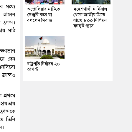
র মধ্যে
অস্ট্রেলিয়ার মাটিতে
মহেশখালী টার্মিনাল
রণে আনেন
সেঞ্চুরি করে যা
থেকে জাতীয় গ্রিডে
বললেন মিরাজ
যাচ্ছে ৮০০ মিলিয়ন
্রান্স।
ঘনফুট গ্যাস
তায় মাঠ
রক্ষণভাগ
িয়ে দেন
রাষ্ট্রপতি নির্বাচন ২০
 এনসিসো
আগস্ট
্রান্সও
ে প্রথমে
সহায়তায়
্রান্সকে
মে তিনি
ন।