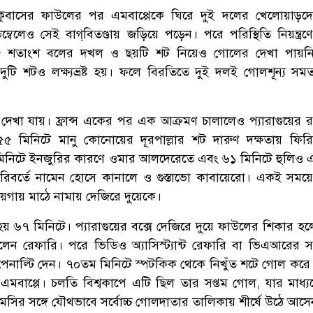
 কুবাসের ফাউলের পর এমবাপ্পেকে ঘিরে দুই দলের খেলোয়াড়দে
ডেম্বেলেও সেই বাগ্‌বিতণ্ডায় জড়িয়ে পড়েন। পরে পরিস্থিতি নিয়ন্ত্
 ৭৮ শতাংশ বলের দখল ও ছয়টি শট নিয়েও গোলের দেখা পায়নি ফ
র দুটি শটও লক্ষ্যভ্রষ্ট হয়। ফলে বিরতিতে দুই দলই গোলশূন্য সম
ত্র দেখা যায়। ফ্রান্স একের পর এক আক্রমণ চালালেও প্যারাগুয়ের 
 মিনিটে মানু কোনোয়ের দূরপাল্লার শট দারুণ দক্ষতায় ফির
িনিটে ইনজুরির কারণে ওমার আলদেরেতে এবং ৬১ মিনিটে হুলিও
িবর্তে নামেন হোসে কানালে ও গুস্তাভো কাবায়েরো। একই সময়ে ফ
ায়গায় মাঠে নামায় দেজিরে দুয়েকে।
ণ হয় ৬৭ মিনিটে। প্যারাগুয়ের বক্সে দেজিরে দুয়ে ফাউলের শিকার হল
লেন রেফারি। পরে ভিডিও অ্যাসিস্ট্যান্ট রেফারি বা ভিএআরের 
সকে পেনাল্টি দেন। ৭০তম মিনিটে স্পটকিক থেকে নিখুঁত শটে গোল করে ফ
মবাপ্পে। চলতি বিশ্বকাপে এটি ছিল তার সপ্তম গোল, যার মাধ্য
মেসির সঙ্গে যৌথভাবে সর্বোচ্চ গোলদাতার তালিকায় শীর্ষে উঠে আসে