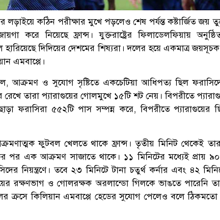
 লড়াইয়ে কঠিন পরীক্ষার মুখে পড়লেও শেষ পর্যন্ত কষ্টার্জিত জয় ত
য়গা করে নিয়েছে ফ্রান্স। যুক্তরাষ্ট্রের ফিলাডেলফিয়ায় অনুষ্ঠিত
োলে হারিয়েছে দিদিয়ের দেশমের শিষ্যরা। দলের হয়ে একমাত্র জয়সূচ
ান এমবাপ্পে।
খল, আক্রমণ ও সুযোগ সৃষ্টিতে একচেটিয়া আধিপত্য ছিল ফরাসি
রেখে তারা প্যারাগুয়ের গোলমুখে ১৫টি শট নেয়। বিপরীতে প্যারাগ
 ছাড়া ফরাসিরা ৫৫২টি পাস সম্পন্ন করে, বিপরীতে প্যারাগুয়ের ছি
আক্রমণাত্মক ফুটবল খেলতে থাকে ফ্রান্স। তৃতীয় মিনিট থেকেই তা
একের পর এক আক্রমণ সাজাতে থাকে। ১১ মিনিটের মধ্যেই প্রায় ৯
র নিয়ন্ত্রণে। তবে ২৩ মিনিটে টানা চতুর্থ কর্নার এবং ৪২ মিনিট
াগুয়ের রক্ষণভাগ ও গোলরক্ষক অরলান্ডো গিলকে ভাঙতে পারেনি ত
েলের ক্রসে কিলিয়ান এমবাপ্পে হেডের সুযোগ পেলেও বলে ঠিকমত