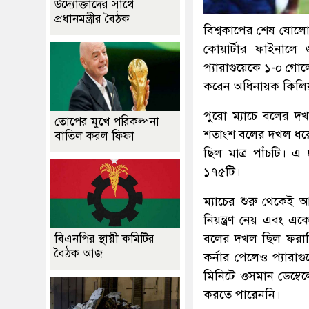
উদ্যোক্তাদের সাথে
প্রধানমন্ত্রীর বৈঠক
বিশ্বকাপের শেষ ষোলোর
কোয়ার্টার ফাইনালে জা
প্যারাগুয়েকে ১-০ গ
করেন অধিনায়ক কিলিয়
পুরো ম্যাচে বলের দ
তোপের মুখে পরিকল্পনা
শতাংশ বলের দখল ধরে 
বাতিল করল ফিফা
ছিল মাত্র পাঁচটি। এ
১৭৫টি।
ম্যাচের শুরু থেকেই 
নিয়ন্ত্রণ নেয় এবং 
বলের দখল ছিল ফরাসিদে
বিএনপির স্থায়ী কমিটির
বৈঠক আজ
কর্নার পেলেও প্যার
মিনিটে ওসমান ডেম্ব
করতে পারেননি।