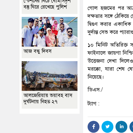
স্টেশনের নিচে বোমাসদৃশ
বস্তু ঘিরে রেখেছে পুলিশ
গোল হজমের পর আক্রম
দক্ষতার সঙ্গে ঠেকিয়
দ্বিগুণ করার একাধিক
দুর্দান্ত সেভ করে প্য
১০ মিনিট অতিরিক্ত 
আজ বন্ধু দিবস
ফাইনালে জায়গা নিশ্চি
উত্তেজনা দেখা দিলে
মরক্কো, যারা শেষ 
নিয়েছে।
ডিএস./
আলজেরিয়ায় ভয়াবহ বাস
দুর্ঘটনায় নিহত ২৭
ট্যাগ :