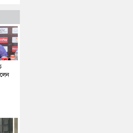
ে
ললেন