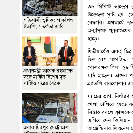
৩৬ মিনিটে আন্দ্রেস
উত্তেজনা সৃষ্টি হয়। 
শক্তিশালী ভূমিকম্পে কাঁপল
রেফারি। প্রথমার্ধে
ইতালি, সতর্কতা জারি
অন্যদিকে প্যারাগুয়ে
ছাড়ে।
দ্বিতীয়ার্ধেও একই চি
ছিল বেশ সংগঠিত। ৫৫
গোলরক্ষক গিল। ৫৮ ম
প্রধানমন্ত্রী তারেক রহমানের
মাঠ ছাড়েন। তাদের পর
সঙ্গে মার্কিন বিশেষ দূত
সার্জিও গরের বৈঠক
ব্র্যাডলি বারকোলার জ
ম্যাচের ভাগ্য নির্ধার
খেলা চালিয়ে যেতে ব
সিদ্ধান্ত বদলে ফ্রান্
এগিয়ে দেন কিলিয়ান এ
এবার মিরপুর মেট্রোরেল
আর্জেন্টিনার লিওনেল 