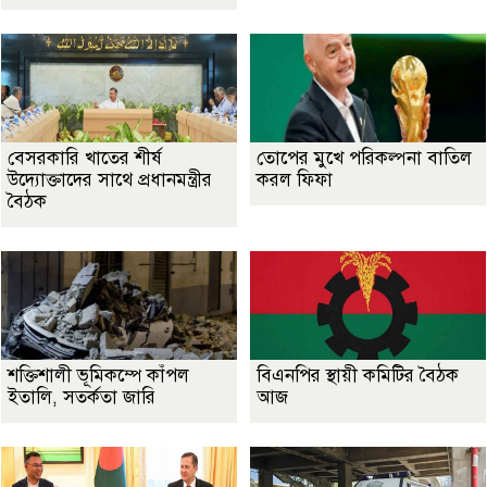
বেসরকারি খাতের শীর্ষ
তোপের মুখে পরিকল্পনা বাতিল
উদ্যোক্তাদের সাথে প্রধানমন্ত্রীর
করল ফিফা
বৈঠক
শক্তিশালী ভূমিকম্পে কাঁপল
বিএনপির স্থায়ী কমিটির বৈঠক
ইতালি, সতর্কতা জারি
আজ