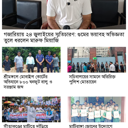
গজারিয়ায় ২৪ জুলাইয়ের স্মৃতিচারণ: গুমের ভয়াবহ অভিজ্ঞতা
তুলে ধরলেন মারুফ মিয়াজি
শ্রীমঙ্গলে মোবাইল কোর্টের
সচিবালয়ের সামনে অতিরিক্ত
অভিযানে ৮০০ ঘনফুট বালু ও
পুলিশ মোতায়েন
সরঞ্জাম জব্দ
সীতাকুণ্ডের মাটিতে দাঁড়িয়ে
মাটিরাঙ্গা জোনের উদ্যোগে