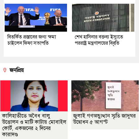
বিতর্কিত প্রস্তাবের জন্য ক্ষমা
শেখ হাসিনার বক্তব্য ইস্যুতে
চাইলেন ফিফা সভাপতি
পররাষ্ট্র মন্ত্রণালয়ের বিবৃতি
জনপ্রিয়
কালিহাতীতে অবৈধ বালু
জুলাই গণঅভ্যুত্থান স্মৃতি জাদুঘর
উত্তোলন ও মাটি কাটায় মোবাইল
উদ্বোধন ৫ আগস্ট
কোর্ট, একজনের ২ দিনের
কারাদণ্ড