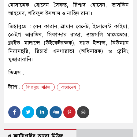
মোসাদ্দেক হোসেন সৈকত, রিশাদ হোসেন, তাসকিন
আহমেদ, শরিফুল ইসলাম ও নাহিদ রানা।
জিম্বাবুয়ে : বেন কারান, ব্রায়ান বেনেট, ইনোসেন্ট কাইয়া,
ক্রেইগ আরভিন, সিকান্দার রাজা, ওয়েসলি মাধেভেরে,
ক্লাইভ মাদান্দে (উইকেটরক্ষক), ব্র্যাড ইভান্স, নিউম্যান
নিয়ামহুরি, রিচার্ড এনগারাভা (অধিনায়ক) ও ব্লেসিং
মুজারাবানি।
ডিএস.,
ট্যাগ :
জিম্বাবুয়ে সিরিজ
বাংলাদেশ
এ ক্যাটাগরির আরো নিউজ