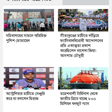
সচিবালয়ের সামনে অতিরিক্ত
সীতাকুণ্ডের মাটিতে দাঁড়িয়ে
পুলিশ মোতায়েন
ফ্যাসিবাদবিরোধী আন্দোলনের
প্রতি একাত্মতা প্রকাশ
করেছিলেন খালেদা জিয়া-
আসলাম চৌধুরী
অস্ট্রেলিয়ার মাটিতে সেঞ্চুরি
মহেশখালী টার্মিনাল থেকে
করে যা বললেন মিরাজ
জাতীয় গ্রিডে যাচ্ছে ৮০০
মিলিয়ন ঘনফুট গ্যাস