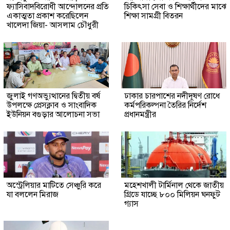
ফ্যাসিবাদবিরোধী আন্দোলনের প্রতি
চিকিৎসা সেবা ও শিক্ষার্থীদের মাঝে
একাত্মতা প্রকাশ করেছিলেন
শিক্ষা সামগ্রী বিতরন
খালেদা জিয়া- আসলাম চৌধুরী
জুলাই গণঅভ্যুত্থানের দ্বিতীয় বর্ষ
ঢাকার চারপাশের নদীদূষণ রোধে
উপলক্ষে প্রেসক্লাব ও সাংবাদিক
কর্মপরিকল্পনা তৈরির নির্দেশ
ইউনিয়ন বগুড়ার আলোচনা সভা
প্রধানমন্ত্রীর
অস্ট্রেলিয়ার মাটিতে সেঞ্চুরি করে
মহেশখালী টার্মিনাল থেকে জাতীয়
যা বললেন মিরাজ
গ্রিডে যাচ্ছে ৮০০ মিলিয়ন ঘনফুট
গ্যাস