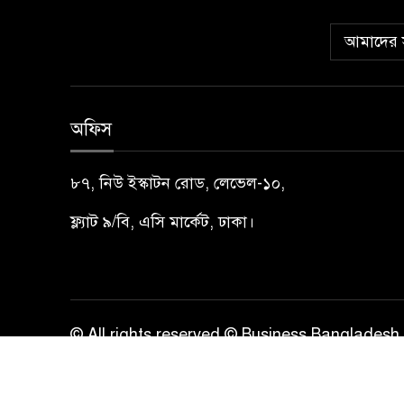
আমাদের স
অফিস
৮৭, নিউ ইস্কাটন রোড, লেভেল-১০,
ফ্ল্যাট ৯/বি, এসি মার্কেট, ঢাকা।
© All rights reserved © Business Bangladesh