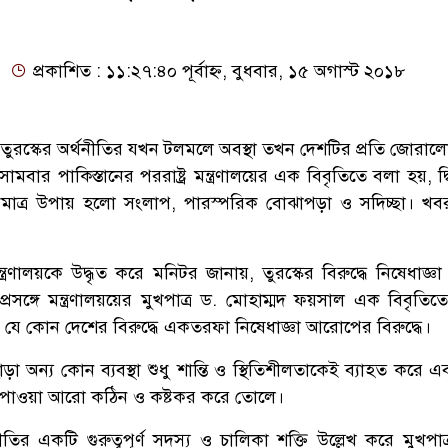
প্রকাশিত : ১১:২৭:৪০ পূর্বাহ্ন, বুধবার, ১৫ অগাস্ট ২০১৮
জ্ঞায় তুরস্কের অর্থনীতির যখন টলমলে অবস্থা তখন দেশটির প্রতি জোরাল
োমবার পাকিস্তানের পররাষ্ট্র মন্ত্রণালয়ের এক বিবৃতিতে বলা হয়, দ্ব
মাত্র উপায় হলো সংলাপ, পারস্পরিক বোঝাপড়া ও সদিচ্ছা। খ
 মন্ত্রণালয়কে উদ্ধৃত করে মনিটর জানায়, তুরস্কের বিরুদ্ধে নিষেধাজ
ই প্রসঙ্গে মন্ত্রণালয়য়ের মুখপাত্র ড. মোহাম্মদ ফয়সাল এক বিবৃতি
 যে কোন দেশের বিরুদ্ধে একতরফা নিষেধাজ্ঞা আরোপের বিরুদ্ধে।
া অন্য কোন ব্যবস্থা শুধু শান্তি ও স্থিতিশীলতাকেই ব্যাহত করে 
জে পাওয়া আরো কঠিন ও কষ্টকর করে তোলে।
নীতির একটি গুরুত্বপূর্ণ সদস্য ও চালিকা শক্তি উল্লেখ করে মুখপা