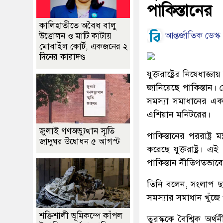
পাকিস্তানের
কালিহাতীতে অবৈধ বালু
আন্তর্জাতিক ডেস্ক
উত্তোলন ও মাটি কাটায়
মোবাইল কোর্ট, একজনের ২
দিনের কারাদণ্ড
যুক্তরাষ্ট্রের নিষেধা
জানিয়েছে পাকিস্তান। স
সমস্যা সমাধানের এক
এশিয়ান মনিটরের।
জুলাই গণঅভ্যুত্থান স্মৃতি
পাকিস্তানের পররাষ্ট্র
জাদুঘর উদ্বোধন ৫ আগস্ট
করেছে যুক্তরাষ্ট্র। এ
পাকিস্তান নীতিগতভাবে
তিনি বলেন, সংলাপ ছাড়
সমস্যার সমাধান খুঁ
শক্তিশালী ভূমিকম্পে কাঁপল
তুরস্ককে বৈশ্বিক অর্থ