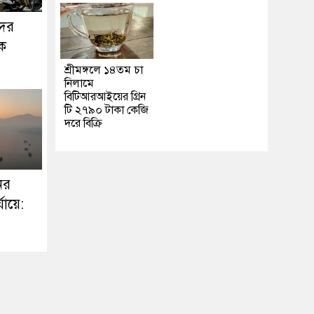
দের
ক
শ্রীমঙ্গলে ১৪তম চা
নিলামে
বিটিআরআইয়ের গ্রিন
টি ২৭৯০ টাকা কেজি
দরে বিক্রি
ের
্যায়ে: