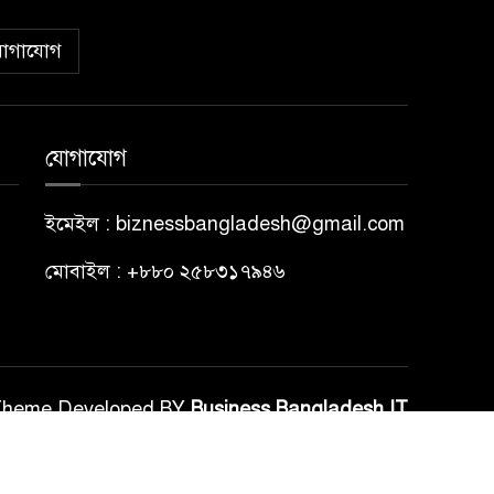
োগাযোগ
যোগাযোগ
ইমেইল : biznessbangladesh@gmail.com
মোবাইল : +৮৮০ ২৫৮৩১৭৯৪৬
Theme Developed BY
Business Bangladesh IT