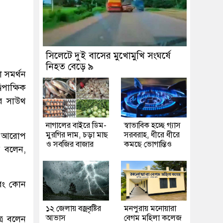
সিলেটে দুই বাসের মুখোমুখি সংঘর্ষে
নিহত বেড়ে ৯
ো সমর্থন
িপাক্ষিক
বর সাউথ
নাগালের বাইরে ডিম-
স্বাভাবিক হচ্ছে গ্যাস
মুরগির দাম, চড়া মাছ
সরবরাহ, ধীরে ধীরে
্ঞা আরোপ
ও সবজির বাজার
কমছে ভোগান্তিও
তে বলেন,
এবং কোন
১২ জেলায় বজ্রবৃষ্টির
মনপুরায় মনোয়ারা
আভাস
বেগম মহিলা কলেজ
ত্র বলেন