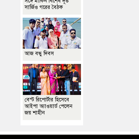
সঙ্গে মার্কিন বিশেষ দূত
সার্জিও গরের বৈঠক
আজ বন্ধু দিবস
বেস্ট রিপোর্টার হিসেবে
আইপা অ্যাওয়ার্ড পেলেন
জয় শাহীন