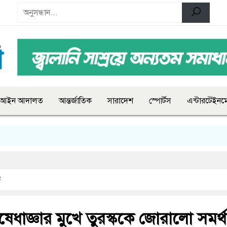
আইন আদালত
আন্তর্জাতিক
সারাদেশ
স্পোর্টস
এন্টারটেইনমে
ক
র নিষেধাজ্ঞার মুখে তুরস্ককে জোরালো সমর্