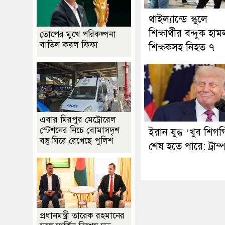
থাইল্যান্ডে স্কুলে
শিক্ষার্থীর বন্দুক হাম
তোপের মুখে পরিকল্পনা
বাতিল করল ফিফা
শিক্ষকসহ নিহত ৭
এবার মিরপুর মেট্রোরেল
স্টেশনের নিচে বোমাসদৃশ
ইরান যুদ্ধ ‘খুব শিগ
বস্তু ঘিরে রেখেছে পুলিশ
শেষ হতে পারে: ট্রাম্
প্রধানমন্ত্রী তারেক রহমানের