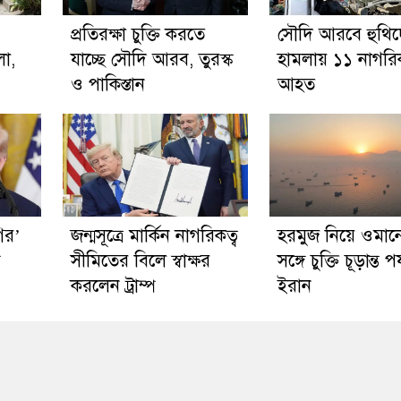
প্রতিরক্ষা চুক্তি করতে
সৌদি আরবে হুথি
লা,
যাচ্ছে সৌদি আরব, তুরস্ক
হামলায় ১১ নাগরি
ও পাকিস্তান
আহত
গির’
জন্মসূত্রে মার্কিন নাগরিকত্ব
হরমুজ নিয়ে ওমান
প
সীমিতের বিলে স্বাক্ষর
সঙ্গে চুক্তি চূড়ান্ত পর
করলেন ট্রাম্প
ইরান