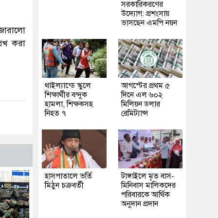
সরকারিকরণের
উদ্যোগ: প্রশংসায়
ভাসছেন এমপি নয়ন
 জোরালো
লেখ করা
থাইল্যান্ডে স্কুলে
আগস্টের প্রথম ৫
শিক্ষার্থীর বন্দুক
দিনে এল ৬০২
হামলা, শিক্ষকসহ
মিলিয়ন ডলার
নিহত ৭
রেমিট্যান্স
হাসপাতালে ভর্তি
টাঙ্গাইলে মৃত বাস-
মিঠুন চক্রবর্তী
মিনিবাস মালিকদের
পরিবারকে আর্থিক
অনুদান প্রদান