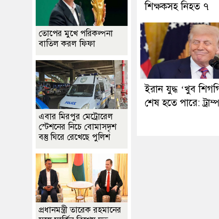
শিক্ষকসহ নিহত ৭
তোপের মুখে পরিকল্পনা
বাতিল করল ফিফা
ইরান যুদ্ধ ‘খুব শিগ
শেষ হতে পারে: ট্রাম্
এবার মিরপুর মেট্রোরেল
স্টেশনের নিচে বোমাসদৃশ
বস্তু ঘিরে রেখেছে পুলিশ
প্রধানমন্ত্রী তারেক রহমানের