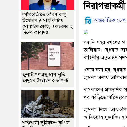
নিরাপত্তাকর্ম
কালিহাতীতে অবৈধ বালু
আন্তর্জাতিক ডেস্ক
উত্তোলন ও মাটি কাটায়
মোবাইল কোর্ট, একজনের ২
দিনের কারাদণ্ড
গজনি শহর দখলের পাশাপ
তালিবান। বুধবার বাঘ
বাহিনীর অন্তত ৪৪ স
খবরে বলা হয়, বুধবা
জুলাই গণঅভ্যুত্থান স্মৃতি
হামলা চালায় তালিবান
জাদুঘর উদ্বোধন ৫ আগস্ট
বাঘলানের প্রাদেশিক 
পর ফাঁড়িতে অগ্নিসংয
হামলা নিয়ে তাৎক্ষনিক
জাবিহুল্লাহ মুজাহিদ হ
শক্তিশালী ভূমিকম্পে কাঁপল