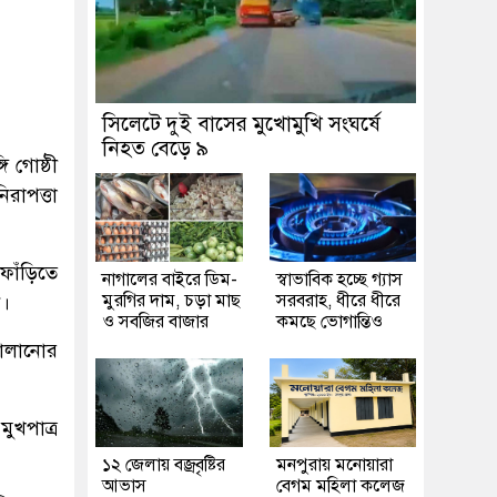
সিলেটে দুই বাসের মুখোমুখি সংঘর্ষে
নিহত বেড়ে ৯
ি গোষ্ঠী
রাপত্তা
ফাঁড়িতে
নাগালের বাইরে ডিম-
স্বাভাবিক হচ্ছে গ্যাস
মুরগির দাম, চড়া মাছ
সরবরাহ, ধীরে ধীরে
ন।
ও সবজির বাজার
কমছে ভোগান্তিও
চালানোর
ুখপাত্র
১২ জেলায় বজ্রবৃষ্টির
মনপুরায় মনোয়ারা
আভাস
বেগম মহিলা কলেজ