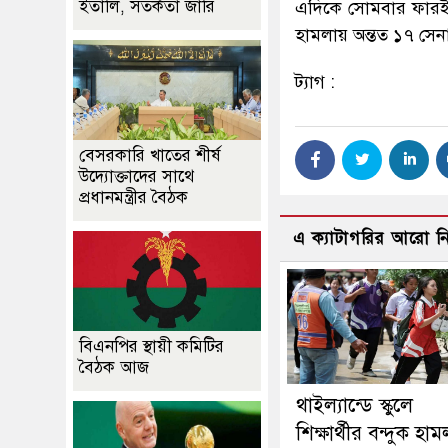
ইতালি, সতর্কতা জারি
এদিকে সোমবার ফারইয়া
হামলায় অন্তত ১৭ স
ট্যাগ :
বেসরকারি খাতের শীর্ষ
উদ্যোক্তাদের সাথে
প্রধানমন্ত্রীর বৈঠক
এ ক্যাটাগরির আরো 
বিএনপির স্থায়ী কমিটির
বৈঠক আজ
থাইল্যান্ডে স্কুলে
শিক্ষার্থীর বন্দুক হাম