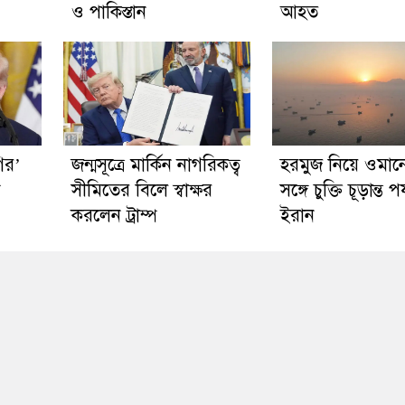
ও পাকিস্তান
আহত
গির’
জন্মসূত্রে মার্কিন নাগরিকত্ব
হরমুজ নিয়ে ওমান
প
সীমিতের বিলে স্বাক্ষর
সঙ্গে চুক্তি চূড়ান্ত পর
করলেন ট্রাম্প
ইরান