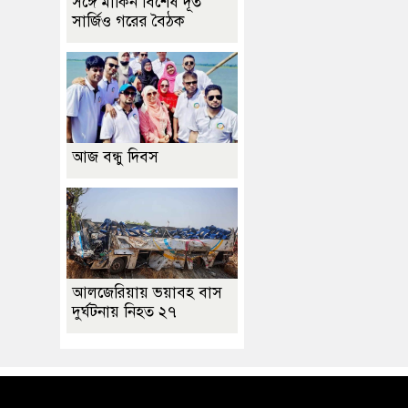
সঙ্গে মার্কিন বিশেষ দূত
সার্জিও গরের বৈঠক
আজ বন্ধু দিবস
আলজেরিয়ায় ভয়াবহ বাস
দুর্ঘটনায় নিহত ২৭