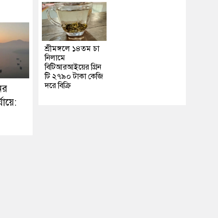
শ্রীমঙ্গলে ১৪তম চা
নিলামে
বিটিআরআইয়ের গ্রিন
টি ২৭৯০ টাকা কেজি
দরে বিক্রি
ের
্যায়ে: