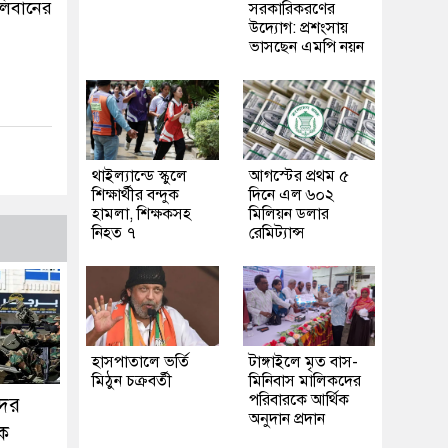
লিবানের
সরকারিকরণের
উদ্যোগ: প্রশংসায়
ভাসছেন এমপি নয়ন
থাইল্যান্ডে স্কুলে
আগস্টের প্রথম ৫
শিক্ষার্থীর বন্দুক
দিনে এল ৬০২
হামলা, শিক্ষকসহ
মিলিয়ন ডলার
নিহত ৭
রেমিট্যান্স
হাসপাতালে ভর্তি
টাঙ্গাইলে মৃত বাস-
মিঠুন চক্রবর্তী
মিনিবাস মালিকদের
পরিবারকে আর্থিক
দের
অনুদান প্রদান
ক