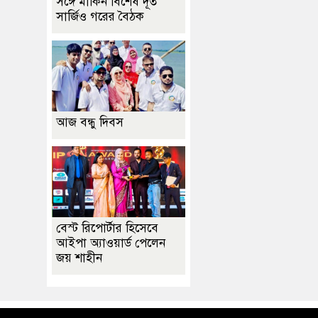
সঙ্গে মার্কিন বিশেষ দূত
সার্জিও গরের বৈঠক
আজ বন্ধু দিবস
বেস্ট রিপোর্টার হিসেবে
আইপা অ্যাওয়ার্ড পেলেন
জয় শাহীন