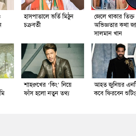
ও
হাসপাতালে ভর্তি মিঠুন
জেলে থাকার তিক্ত
ন
চক্রবর্তী
অভিজ্ঞতার কথা জ
সালমান খান
’
শাহরুখের ‘কিং’ নিয়ে
আহত জুনিয়র এন
মি
ফাঁস হলো নতুন তথ্য
কবে ফিরবেন শুটিংয