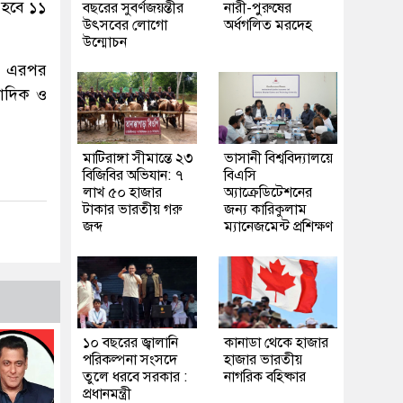
 হবে ১১
বছরের সুবর্ণজয়ন্তীর
নারী-পুরুষের
উৎসবের লোগো
অর্ধগলিত মরদেহ
উন্মোচন
ে। এরপর
সাদিক ও
মাটিরাঙ্গা সীমান্তে ২৩
ভাসানী বিশ্ববিদ্যালয়ে
বিজিবির অভিযান: ৭
বিএসি
লাখ ৫০ হাজার
অ্যাক্রেডিটেশনের
টাকার ভারতীয় গরু
জন্য কারিকুলাম
জব্দ
ম্যানেজমেন্ট প্রশিক্ষণ
১০ বছরের জ্বালানি
কানাডা থেকে হাজার
পরিকল্পনা সংসদে
হাজার ভারতীয়
তুলে ধরবে সরকার :
নাগরিক বহিষ্কার
প্রধানমন্ত্রী