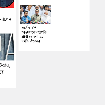
ানালেন
কর্নেল অলি
আহমদকে রাষ্ট্রপতি
প্রার্থী ঘোষণা ১১
দলীয় ঐক্যের
টিআর,
়ে