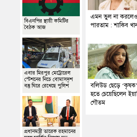
এমন ভুল না করলে
বিএনপির স্থায়ী কমিটির
পারতাম : শাকিব খা
বৈঠক আজ
এবার মিরপুর মেট্রোরেল
স্টেশনের নিচে বোমাসদৃশ
বলিউড ছেড়ে ‘কৃষক
বস্তু ঘিরে রেখেছে পুলিশ
হতে চেয়েছিলেন ইয়া
গৌতম
প্রধানমন্ত্রী তারেক রহমানের