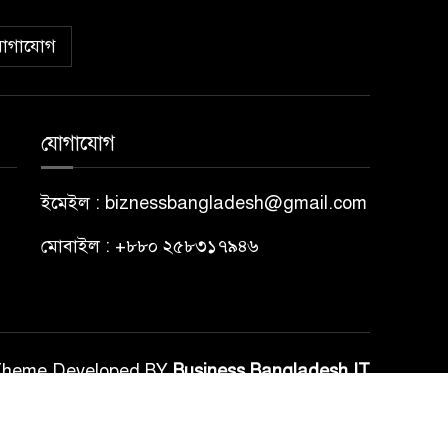
োগাযোগ
যোগাযোগ
ইমেইল : biznessbangladesh@gmail.com
মোবাইল : +৮৮০ ২৫৮৩১৭৯৪৬
Theme Developed BY
Business Bangladesh IT