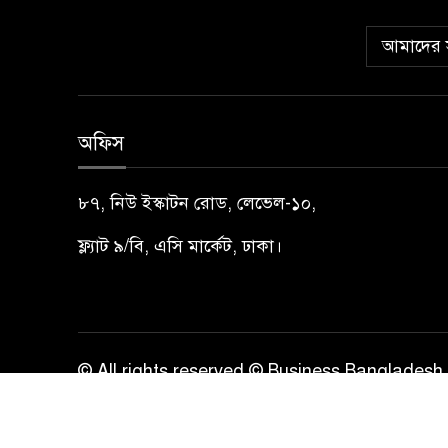
আমাদের স
অফিস
৮৭, নিউ ইস্কাটন রোড, লেভেল-১০,
ফ্ল্যাট ৯/বি, এসি মার্কেট, ঢাকা।
© All rights reserved © Business Bangladesh