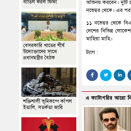
বাতিল করল ফিফা
অভিনয় করবেন। দুটি 
নভেম্বর থেকে। এর পরই
১১ নভেম্বর থেকে বি
দেশের বিভিন্ন লোকে
মাহিয়া মাহি।
বেসরকারি খাতের শীর্ষ
উদ্যোক্তাদের সাথে
ট্যাগ :
প্রধানমন্ত্রীর বৈঠক
এ ক্যাটাগরির আরো 
শক্তিশালী ভূমিকম্পে কাঁপল
ইতালি, সতর্কতা জারি