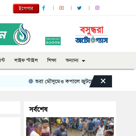
ইপেপার
ন্ট
লাইফ স্টাইল
শিক্ষা
অন্যান্য
×
ভরা মৌসুমেও কপালে জুটছে না ইলিশ, দাম বেশ চড়া
সর্বশেষ