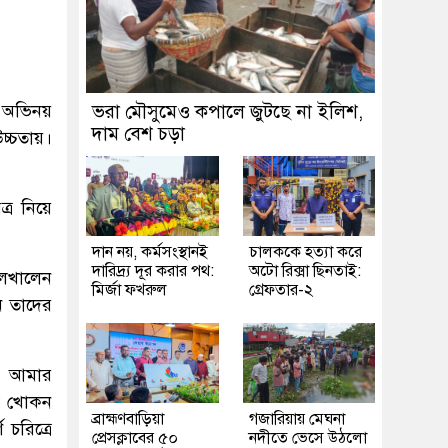
 অভিনয়
ভরা মৌসুমেও কপালে জুটছে না ইলিশ,
দাম বেশ চড়া
্চতায়।
র নিয়ে
দান নয়, কর্মসংস্থানই
চালককে হত্যা করে
দারিদ্র্য দূর করার পথ:
অটো রিক্সা ছিনতাই:
 লেখালেন
মির্জা ফখরুল
গ্রেফতার-২
ন তাদের
া আমার
লম খোকন
ব্রাহ্মণবাড়িয়া
গজারিয়ায় মেঘনা
 চরিত্রে
প্রেসক্লাবের ৫০
নদীতে ভেসে উঠলো