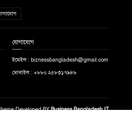
োগাযোগ
যোগাযোগ
ইমেইল : biznessbangladesh@gmail.com
মোবাইল : +৮৮০ ২৫৮৩১৭৯৪৬
Theme Developed BY
Business Bangladesh IT