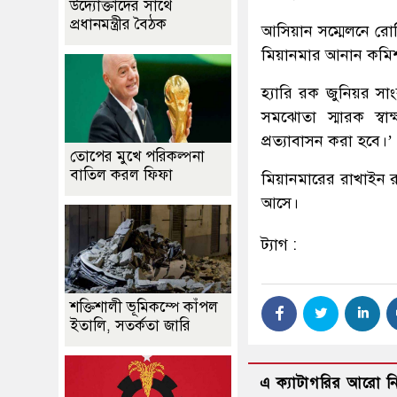
উদ্যোক্তাদের সাথে
প্রধানমন্ত্রীর বৈঠক
আসিয়ান সম্মেলনে রোহিঙ
মিয়ানমার আনান কমিশন
হ্যারি রক জুনিয়র স
সমঝোতা স্মারক স্বাক্ষ
প্রত্যাবাসন করা হবে।’
তোপের মুখে পরিকল্পনা
বাতিল করল ফিফা
মিয়ানমারের রাখাইন র
আসে।
ট্যাগ :
শক্তিশালী ভূমিকম্পে কাঁপল
ইতালি, সতর্কতা জারি
এ ক্যাটাগরির আরো 