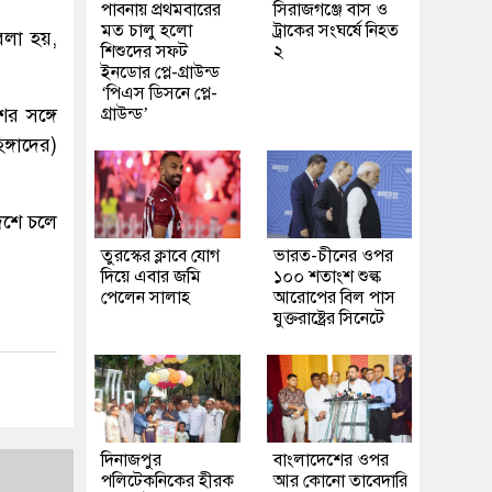
পাবনায় প্রথমবারের
সিরাজগঞ্জে বাস ও
মত চালু হলো
ট্রাকের সংঘর্ষে নিহত
 বলা হয়,
শিশুদের সফট
২
ইনডোর প্লে-গ্রাউন্ড
‘পিএস ডিসনে প্লে-
র সঙ্গে
গ্রাউন্ড’
ঙ্গাদের)
েশে চলে
তুরস্কের ক্লাবে যোগ
ভারত-চীনের ওপর
দিয়ে এবার জমি
১০০ শতাংশ শুল্ক
পেলেন সালাহ
আরোপের বিল পাস
যুক্তরাষ্ট্রের সিনেটে
দিনাজপুর
বাংলাদেশের ওপর
পলিটেকনিকের হীরক
আর কোনো তাবেদারি