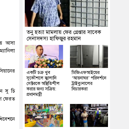
তনু হত্যা মামলায় ফের গ্রেপ্তার সাবেক
সেনাসদস্য হাফিজুর রহমান
িয়ে আসা
্যানিলা
িয়ানের
একটি চক্র খুব
ডিজিএফআইয়ের
সুকৌশলে জ্বালানি
‘আয়নাঘর’ পরিদর্শনে
সেক্টরকে অস্থিতিশীল
ট্রাইব্যুনালের
করার জন্য সক্রিয়:
বিচারকরা
ে সু চি
প্রধানমন্ত্রী
শে ফেরত
অধিবেশনে