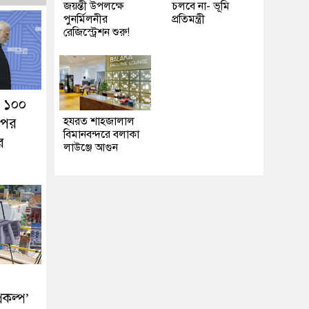
জয়ন্তী উপলক্ষে
চলবে না- ভূমি
পুনর্মিলনীর
প্রতিমন্ত্রী
রেজিস্ট্রেশন শুরু!
 ১০০
হযরত শাহজালাল
পের
বিমানবন্দরে বলাকা
র
লাউঞ্জে আগুন
রকল্প’