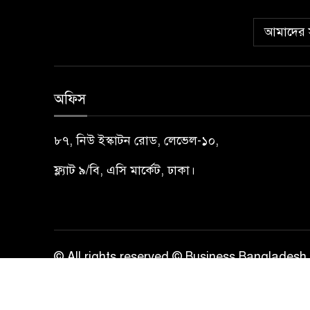
আমাদের স
অফিস
৮৭, নিউ ইস্কাটন রোড, লেভেল-১০,
ফ্ল্যাট ৯/বি, এসি মার্কেট, ঢাকা।
© All rights reserved © Business Bangladesh