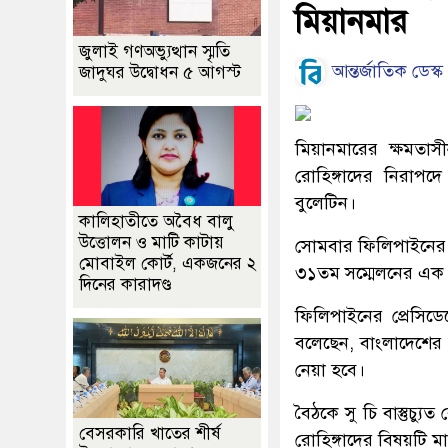
মিয়ানমার
জুলাই গণঅভ্যুত্থান স্মৃতি
আন্তর্জাতিক ডেস্ক
জাদুঘর উদ্বোধন ৫ আগস্ট
মিয়ানমারের ক্ষমতাস
রোহিঙ্গাদের নিরাপদে
বুলেটিন।
কালিহাতীতে অবৈধ বালু
উত্তোলন ও মাটি কাটায়
সোমবার ফিলিপাইনের রা
মোবাইল কোর্ট, একজনের ২
৩১তম সম্মেলনের এক প্
দিনের কারাদণ্ড
ফিলিপাইনের প্রেসিডে
বলেছেন, বাংলাদেশের 
নেয়া হবে।
বৈঠকে সু চি বাস্তুচ্য
বেসরকারি খাতের শীর্ষ
রোহিঙ্গাদের বিষয়টি ম