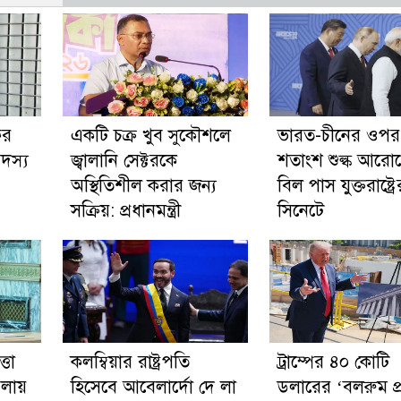
ের
একটি চক্র খুব সুকৌশলে
ভারত-চীনের ওপর
সদস্য
জ্বালানি সেক্টরকে
শতাংশ শুল্ক আরো
অস্থিতিশীল করার জন্য
বিল পাস যুক্তরাষ্ট্রে
সক্রিয়: প্রধানমন্ত্রী
সিনেটে
্তা
কলম্বিয়ার রাষ্ট্রপতি
ট্রাম্পের ৪০ কোটি
লায়
হিসেবে আবেলার্দো দে লা
ডলারের ‘বলরুম প্